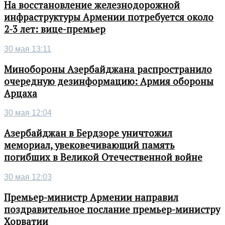
На восстановление железнодорожной
инфраструктуры Армении потребуется около
2-3 лет: вице-премьер
30 мая 13:11
Минобороны Азербайджана распространило
очередную дезинформацию: Армия обороны
Арцаха
30 мая 12:04
Азербайджан в Бердзоре уничтожил
мемориал, увековечивающий память
погибших в Великой Отечественной войне
30 мая 12:03
Премьер-министр Армении направил
поздравительное послание премьер-министру
Хорватии