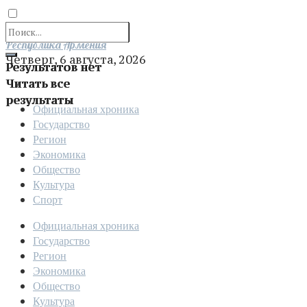
Отправить
Республика Армения
Четверг, 6 августа, 2026
Результатов нет
Читать все
результаты
Официальная хроника
Государство
Регион
Экономика
Общество
Культура
Спорт
Официальная хроника
Государство
Регион
Экономика
Общество
Культура