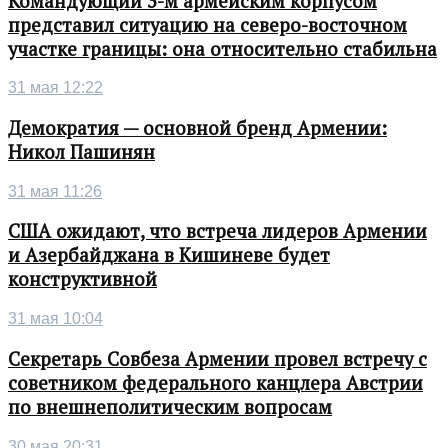
Командующий 3-м армейским корпусом
представил ситуацию на северо-восточном
участке границы: она относительно стабильна
31 мая 12:22
Демократия — основной бренд Армении:
Никол Пашинян
31 мая 11:26
США ожидают, что встреча лидеров Армении
и Азербайджана в Кишиневе будет
конструктивной
31 мая 10:04
Секретарь Совбеза Армении провел встречу с
советником федерального канцлера Австрии
по внешнеполитическим вопросам
30 мая 20:31