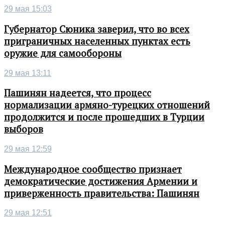
29 мая 15:03
Губернатор Сюника заверил, что во всех
приграничных населенных пунктах есть
оружие для самообороны
29 мая 13:11
Пашинян надеется, что процесс
нормализации армяно-турецких отношений
продолжится и после прошедших в Турции
выборов
29 мая 12:59
Международное сообщество признает
демократические достижения Армении и
приверженность правительства: Пашинян
29 мая 12:51