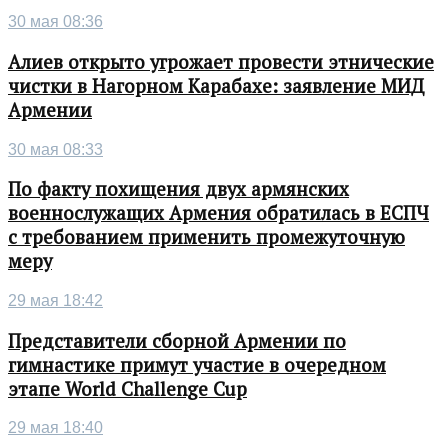
30 мая 08:36
Алиев открыто угрожает провести этнические
чистки в Нагорном Карабахе: заявление МИД
Армении
30 мая 08:33
По факту похищения двух армянских
военнослужащих Армения обратилась в ЕСПЧ
с требованием применить промежуточную
меру
29 мая 18:42
Представители сборной Армении по
гимнастике примут участие в очередном
этапе World Challenge Cup
29 мая 18:40