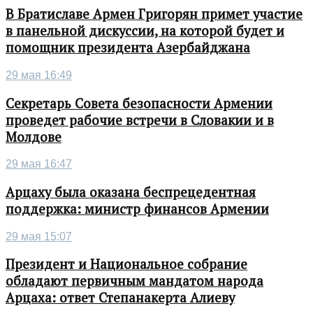
В Братиславе Армен Григорян примет участие
в панельной дискуссии, на которой будет и
помощник президента Азербайджана
29 мая 16:49
Секретарь Совета безопасности Армении
проведет рабочие встречи в Словакии и в
Молдове
29 мая 16:47
Арцаху была оказана беспрецедентная
поддержка: министр финансов Армении
29 мая 15:07
Президент и Национальное собрание
обладают первичным мандатом народа
Арцаха: ответ Степанакерта Алиеву