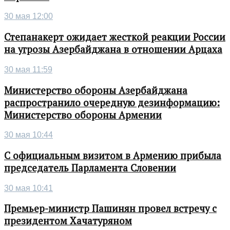
30 мая 12:00
Степанакерт ожидает жесткой реакции России
на угрозы Азербайджана в отношении Арцаха
30 мая 11:59
Министерство обороны Азербайджана
распространило очередную дезинформацию:
Министерство обороны Армении
30 мая 10:44
С официальным визитом в Армению прибыла
председатель Парламента Словении
30 мая 10:41
Премьер-министр Пашинян провел встречу с
президентом Хачатуряном