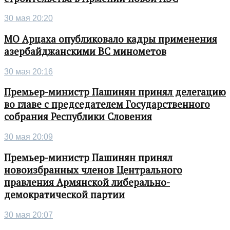
30 мая 20:20
МО Арцаха опубликовало кадры применения
азербайджанскими ВС минометов
30 мая 20:16
Премьер-министр Пашинян принял делегацию
во главе с председателем Государственного
собрания Республики Словения
30 мая 20:09
Премьер-министр Пашинян принял
новоизбранных членов Центрального
правления Армянской либерально-
демократической партии
30 мая 20:07