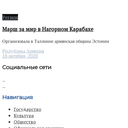
Регион
Марш за мир в Нагорном Карабахе
Организовала в Таллинне армянская община Эстонии
Республика Армения
16 октября, 2020
Социальные сети
Навигация
Государство
Культура
Общество
Официальная хроника