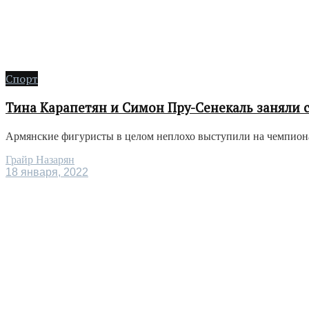
Спорт
Тина Карапетян и Симон Пру-Сенекаль заняли с
Армянские фигуристы в целом неплохо выступили на чемпионат
Грайр Назарян
18 января, 2022