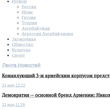
Регион
Россия
Иран
Грузия
Турция
Азербайджан
Агрессия Азербайджана
Экономика
Общество
Культура
Спорт
Лента Новостей
Командующий 3-м армейским корпусом представ
31 мая 12:22
Демократия — основной бренд Армении: Нико
31 мая 11:26