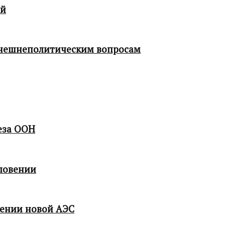
ой
 внешнеполитическим вопросам
еза ООН
ловении
мении новой АЭС