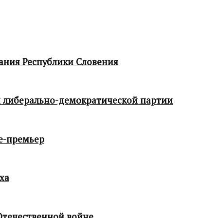
ания Республики Словения
 либерально-демократической партии
е-премьер
ха
Отечественной войне