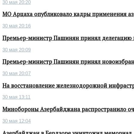
30 мая 20:20
МО Арцаха опубликовало кадры применения а
30 мая 20:16
Премьер-министр Пашинян принял делегацию во
30 мая 20:09
Премьер-министр Пашинян принял новоизбран
30 мая 20:07
На восстановление железнодорожной инфрастру
30 мая 13:11
Минобороны Азербайджана распространило о
30 мая 12:04
Азербайджан в Бердзоре уничтожил мемориал,