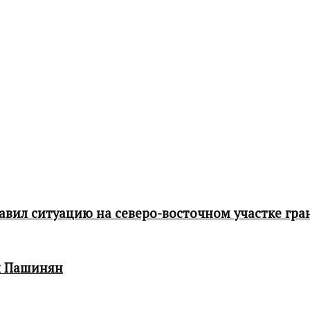
ил ситуацию на северо-восточном участке гра
л Пашинян