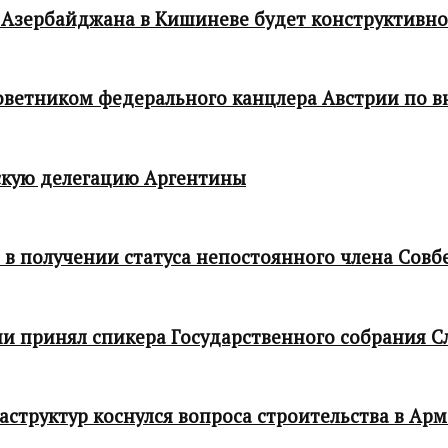
 Азербайджана в Кишиневе будет конструктивн
 советником федерального канцлера Австрии по
кую делегацию Аргентины
в получении статуса непостоянного члена Совб
и принял спикера Государственного собрания С
структур коснулся вопроса строительства в Ар