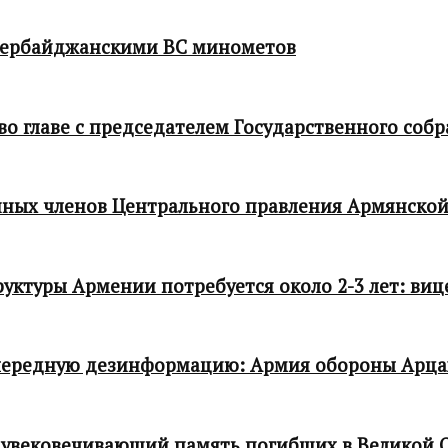
зербайджанскими ВС минометов
 главе с председателем Государственного собр
ных членов Центрального правления Армянской
ктуры Армении потребуется около 2-3 лет: виц
чередную дезинформацию: Армия обороны Арца
 увековечивающий память погибших в Великой 