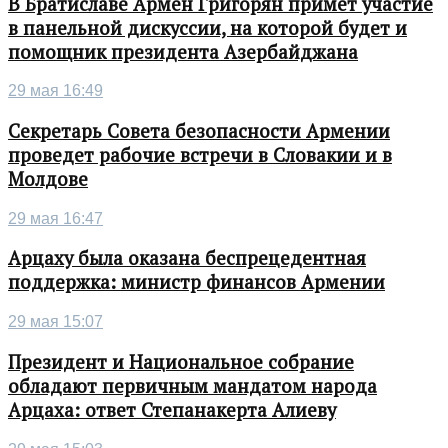
В Братиславе Армен Григорян примет участие
в панельной дискуссии, на которой будет и
помощник президента Азербайджана
29 мая 16:49
Секретарь Совета безопасности Армении
проведет рабочие встречи в Словакии и в
Молдове
29 мая 16:47
Арцаху была оказана беспрецедентная
поддержка: министр финансов Армении
29 мая 15:07
Президент и Национальное собрание
обладают первичным мандатом народа
Арцаха: ответ Степанакерта Алиеву