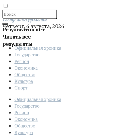
Отправить
Республика Армения
Четверг, 6 августа, 2026
Результатов нет
Читать все
результаты
Официальная хроника
Государство
Регион
Экономика
Общество
Культура
Спорт
Официальная хроника
Государство
Регион
Экономика
Общество
Культура