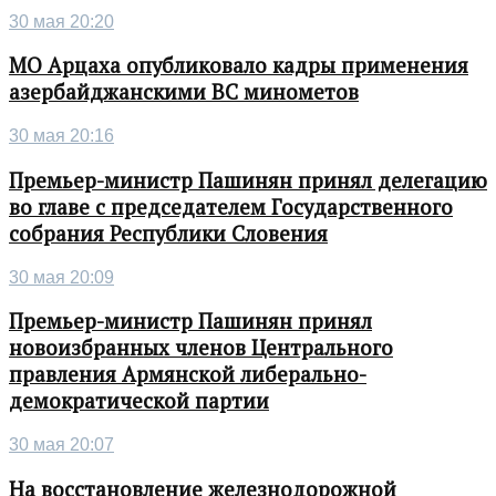
30 мая 20:20
МО Арцаха опубликовало кадры применения
азербайджанскими ВС минометов
30 мая 20:16
Премьер-министр Пашинян принял делегацию
во главе с председателем Государственного
собрания Республики Словения
30 мая 20:09
Премьер-министр Пашинян принял
новоизбранных членов Центрального
правления Армянской либерально-
демократической партии
30 мая 20:07
На восстановление железнодорожной