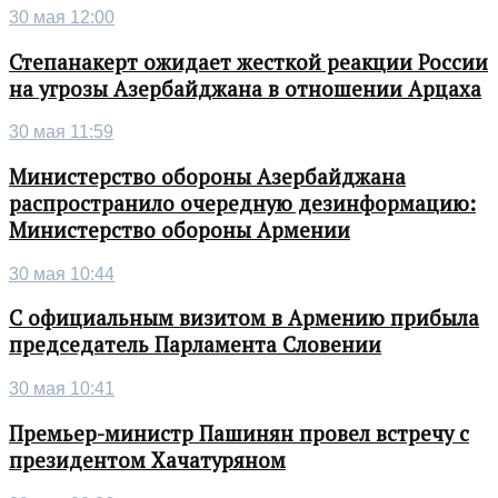
30 мая 12:00
Степанакерт ожидает жесткой реакции России
на угрозы Азербайджана в отношении Арцаха
30 мая 11:59
Министерство обороны Азербайджана
распространило очередную дезинформацию:
Министерство обороны Армении
30 мая 10:44
С официальным визитом в Армению прибыла
председатель Парламента Словении
30 мая 10:41
Премьер-министр Пашинян провел встречу с
президентом Хачатуряном