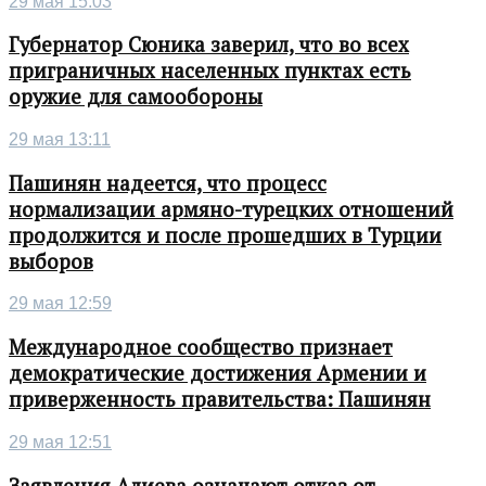
29 мая 15:03
Губернатор Сюника заверил, что во всех
приграничных населенных пунктах есть
оружие для самообороны
29 мая 13:11
Пашинян надеется, что процесс
нормализации армяно-турецких отношений
продолжится и после прошедших в Турции
выборов
29 мая 12:59
Международное сообщество признает
демократические достижения Армении и
приверженность правительства: Пашинян
29 мая 12:51
Заявления Алиева означают отказ от