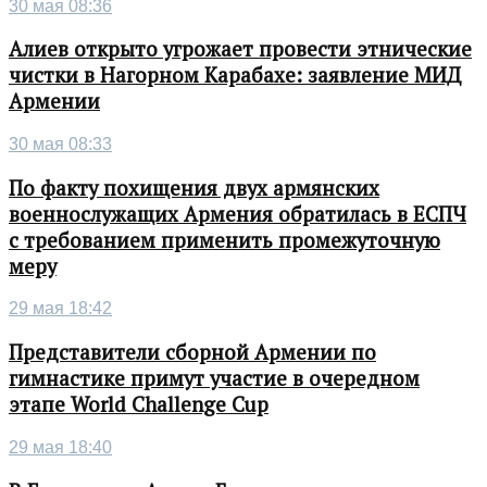
30 мая 08:36
Алиев открыто угрожает провести этнические
чистки в Нагорном Карабахе: заявление МИД
Армении
30 мая 08:33
По факту похищения двух армянских
военнослужащих Армения обратилась в ЕСПЧ
с требованием применить промежуточную
меру
29 мая 18:42
Представители сборной Армении по
гимнастике примут участие в очередном
этапе World Challenge Cup
29 мая 18:40