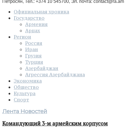
Петросян, Тел.: +374 10 545700, Эл. почта:
contact@ra.am
Официальная хроника
Государство
Армения
Арцах
Регион
Россия
Иран
Грузия
Турция
Азербайджан
Агрессия Азербайджана
Экономика
Общество
Культура
Спорт
Лента Новостей
Командующий 3-м армейским корпусом