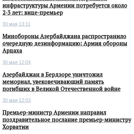
инфраструктуры Армении потребуется около
2-3 лет: вице-премьер
30 мая 13:11
Минобороны Азербайджана распространило
очередную дезинформацию: Армия обороны
Арцаха
30 мая 12:04
Азербайджан в Бердзоре уничтожил
мемориал, увековечивающий память
погибших в Великой Отечественной войне
30 мая 12:03
Премьер-министр Армении направил
поздравительное послание премьер-министру
Хорватии