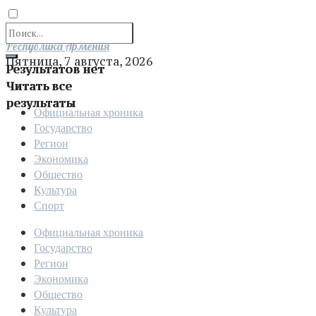
Отправить
Республика Армения
Пятница, 7 августа, 2026
Результатов нет
Читать все
результаты
Официальная хроника
Государство
Регион
Экономика
Общество
Культура
Спорт
Официальная хроника
Государство
Регион
Экономика
Общество
Культура