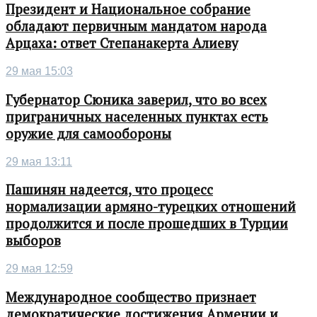
Президент и Национальное собрание
обладают первичным мандатом народа
Арцаха: ответ Степанакерта Алиеву
29 мая 15:03
Губернатор Сюника заверил, что во всех
приграничных населенных пунктах есть
оружие для самообороны
29 мая 13:11
Пашинян надеется, что процесс
нормализации армяно-турецких отношений
продолжится и после прошедших в Турции
выборов
29 мая 12:59
Международное сообщество признает
демократические достижения Армении и