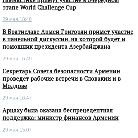
этапе World Challenge Cup
29 мая 18:40
В Братиславе Армен Григорян примет участие
в панельной дискуссии, на которой будет и
помощник президента Азербайджана
29 мая 16:49
Секретарь Совета безопасности Армении
проведет рабочие встречи в Словакии и в
Молдове
29 мая 16:47
Арцаху была оказана беспрецедентная
поддержка: министр финансов Армении
29 мая 15:07