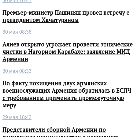
30 мая 10:41
Премьер-министр Пашинян провел встречу с
президентом Хачатуряном
30 мая 08:36
Алиев открыто угрожает провести этнические
чистки в Нагорном Карабахе: заявление МИД
Армении
30 мая 08:33
По факту похищения двух армянских
военнослужащих Армения обратилась в ЕСПЧ
с требованием применить промежуточную
меру
29 мая 18:42
Представители сборной Армении по
гимнастике примут участие в очередном