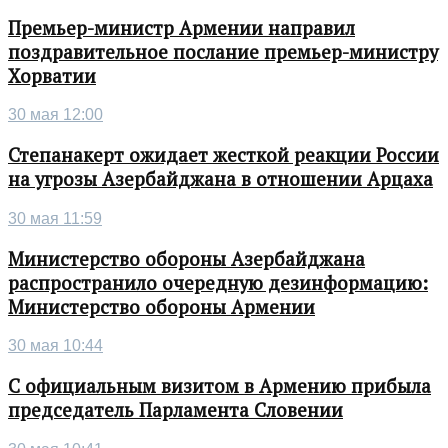
Премьер-министр Армении направил
поздравительное послание премьер-министру
Хорватии
30 мая 12:00
Степанакерт ожидает жесткой реакции России
на угрозы Азербайджана в отношении Арцаха
30 мая 11:59
Министерство обороны Азербайджана
распространило очередную дезинформацию:
Министерство обороны Армении
30 мая 10:44
С официальным визитом в Армению прибыла
председатель Парламента Словении