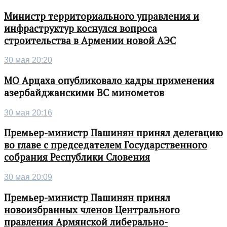
Министр территориального управления и
инфраструктур коснулся вопроса
строительства в Армении новой АЭС
30 мая 20:20
МО Арцаха опубликовало кадры применения
азербайджанскими ВС минометов
30 мая 20:16
Премьер-министр Пашинян принял делегацию
во главе с председателем Государственного
собрания Республики Словения
30 мая 20:09
Премьер-министр Пашинян принял
новоизбранных членов Центрального
правления Армянской либерально-