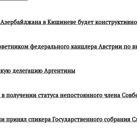
 Азербайджана в Кишиневе будет конструктивн
 советником федерального канцлера Австрии по
кую делегацию Аргентины
в получении статуса непостоянного члена Совб
и принял спикера Государственного собрания С