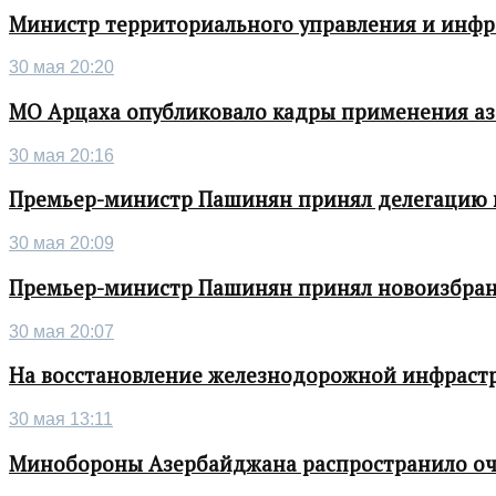
Министр территориального управления и инфра
30 мая 20:20
МО Арцаха опубликовало кадры применения а
30 мая 20:16
Премьер-министр Пашинян принял делегацию во
30 мая 20:09
Премьер-министр Пашинян принял новоизбран
30 мая 20:07
На восстановление железнодорожной инфрастру
30 мая 13:11
Минобороны Азербайджана распространило о