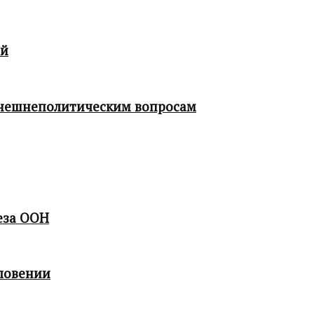
ой
 внешнеполитическим вопросам
еза ООН
ловении