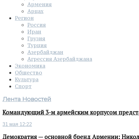
Армения
Арцах
Регион
Россия
Иран
Грузия
Турция
Азербайджан
Агрессия Азербайджана
Экономика
Общество
Культура
Спорт
Лента Новостей
Командующий 3-м армейским корпусом представ
31 мая 12:22
Демократия — основной бренд Армении: Нико