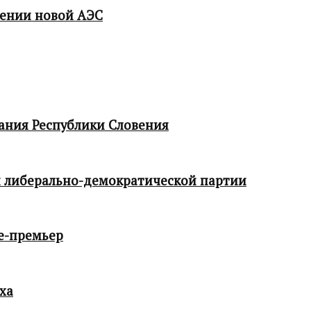
мении новой АЭС
ания Республики Словения
 либерально-демократической партии
е-премьер
ха