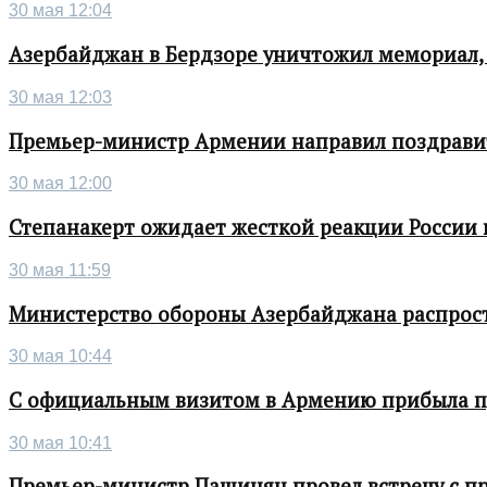
30 мая 12:04
Азербайджан в Бердзоре уничтожил мемориал,
30 мая 12:03
Премьер-министр Армении направил поздрави
30 мая 12:00
Степанакерт ожидает жесткой реакции России
30 мая 11:59
Министерство обороны Азербайджана распрос
30 мая 10:44
С официальным визитом в Армению прибыла п
30 мая 10:41
Премьер-министр Пашинян провел встречу с п