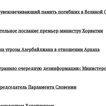
 увековечивающий память погибших в Великой 
тельное послание премьер-министру Хорватии
 на угрозы Азербайджана в отношении Арцаха
транило очередную дезинформацию: Министер
редседатель Парламента Словении
резидентом Хачатуряном