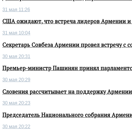
31 мая 11:26
США ожидают, что встреча лидеров Армении и
31 мая 10:04
Секретарь Совбеза Армении провел встречу с
30 мая 20:31
Премьер-министр Пашинян принял парламентс
30 мая 20:29
Словения рассчитывает на поддержку Армении 
30 мая 20:23
Председатель Национального собрания Армени
30 мая 20:22