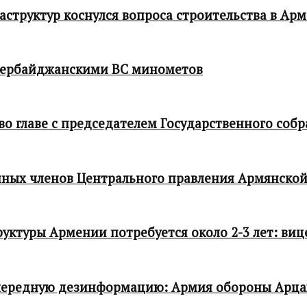
структур коснулся вопроса строительства в Ар
зербайджанскими ВС минометов
 главе с председателем Государственного собр
ных членов Центрального правления Армянской
ктуры Армении потребуется около 2-3 лет: виц
чередную дезинформацию: Армия обороны Арца