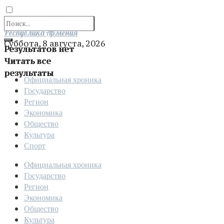
Отправить
Республика Армения
Суббота, 8 августа, 2026
Результатов нет
Читать все
результаты
Официальная хроника
Государство
Регион
Экономика
Общество
Культура
Спорт
Официальная хроника
Государство
Регион
Экономика
Общество
Культура