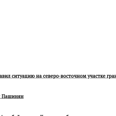
ил ситуацию на северо-восточном участке гра
л Пашинян