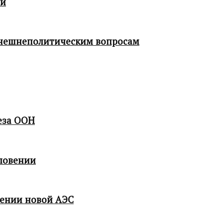
ой
 внешнеполитическим вопросам
еза ООН
ловении
мении новой АЭС