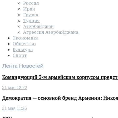
Россия
Иран
Грузия
Турция
Азербайджан
Агрессия Азербайджана
Экономика
Общество
Культура
Спорт
Лента Новостей
Командующий 3-м армейским корпусом представ
31 мая 12:22
Демократия — основной бренд Армении: Нико
31 мая 11:26