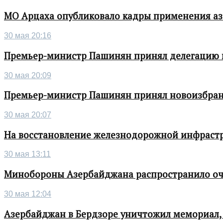
МО Арцаха опубликовало кадры применения а
30 мая 20:16
Премьер-министр Пашинян принял делегацию во
30 мая 20:09
Премьер-министр Пашинян принял новоизбран
30 мая 20:07
На восстановление железнодорожной инфрастру
30 мая 13:11
Минобороны Азербайджана распространило о
30 мая 12:04
Азербайджан в Бердзоре уничтожил мемориал,