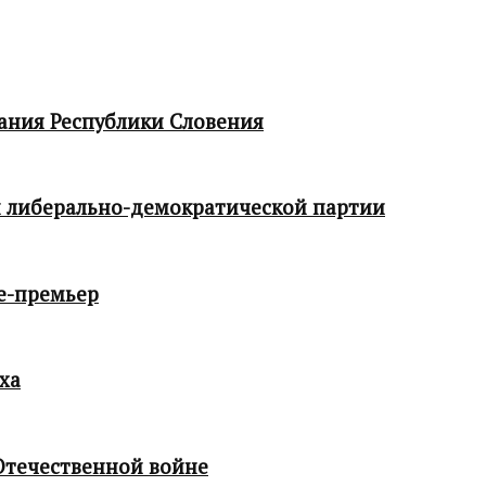
ания Республики Словения
 либерально-демократической партии
е-премьер
ха
Отечественной войне