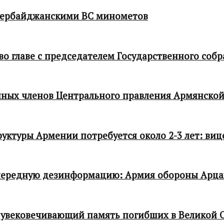
зербайджанскими ВС минометов
 главе с председателем Государственного собр
ных членов Центрального правления Армянской
ктуры Армении потребуется около 2-3 лет: виц
чередную дезинформацию: Армия обороны Арца
 увековечивающий память погибших в Великой 