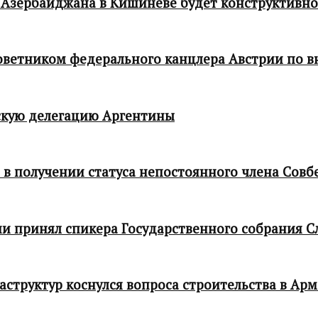
 Азербайджана в Кишиневе будет конструктивн
 советником федерального канцлера Австрии по
кую делегацию Аргентины
в получении статуса непостоянного члена Совб
и принял спикера Государственного собрания С
структур коснулся вопроса строительства в Ар