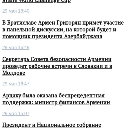
29 мая 18:40
В Братиславе Армен Григорян примет участие
в панельной дискуссии, на которой будет и
помощник президента Азербайджана
29 мая 16:49
Секретарь Совета безопасности Армении
проведет рабочие встречи в Словакии и в
Молдове
29 мая 16:47
Арцаху была оказана беспрецедентная
поддержка: министр финансов Армении
29 мая 15:07
Президент и Национальное собрание