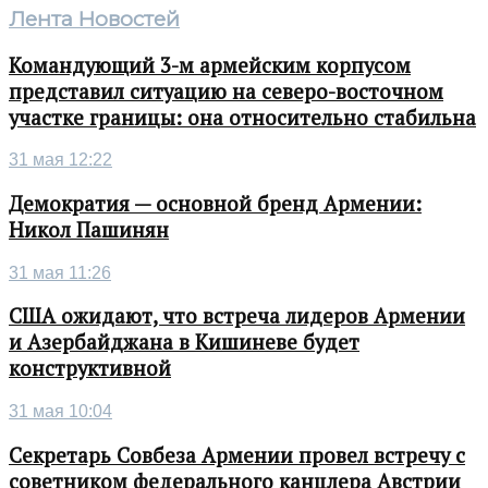
Лента Новостей
Командующий 3-м армейским корпусом
представил ситуацию на северо-восточном
участке границы: она относительно стабильна
31 мая 12:22
Демократия — основной бренд Армении:
Никол Пашинян
31 мая 11:26
США ожидают, что встреча лидеров Армении
и Азербайджана в Кишиневе будет
конструктивной
31 мая 10:04
Секретарь Совбеза Армении провел встречу с
советником федерального канцлера Австрии