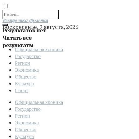
Отправить
Республика Армения
Воскресенье, 9 августа, 2026
Результатов нет
Читать все
результаты
Официальная хроника
Государство
Регион
Экономика
Общество
Культура
Спорт
Официальная хроника
Государство
Регион
Экономика
Общество
Культура