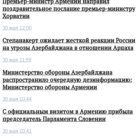
Премьер-министр Армении направил
поздравительное послание премьер-министру
Хорватии
30 мая 12:00
Степанакерт ожидает жесткой реакции России
на угрозы Азербайджана в отношении Арцаха
30 мая 11:59
Министерство обороны Азербайджана
распространило очередную дезинформацию:
Министерство обороны Армении
30 мая 10:44
С официальным визитом в Армению прибыла
председатель Парламента Словении
30 мая 10:41