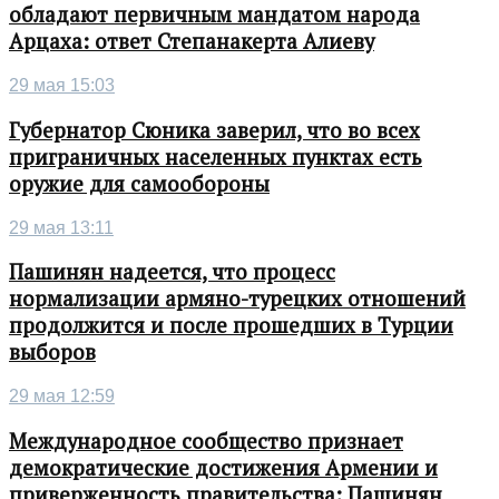
обладают первичным мандатом народа
Арцаха: ответ Степанакерта Алиеву
29 мая 15:03
Губернатор Сюника заверил, что во всех
приграничных населенных пунктах есть
оружие для самообороны
29 мая 13:11
Пашинян надеется, что процесс
нормализации армяно-турецких отношений
продолжится и после прошедших в Турции
выборов
29 мая 12:59
Международное сообщество признает
демократические достижения Армении и
приверженность правительства: Пашинян