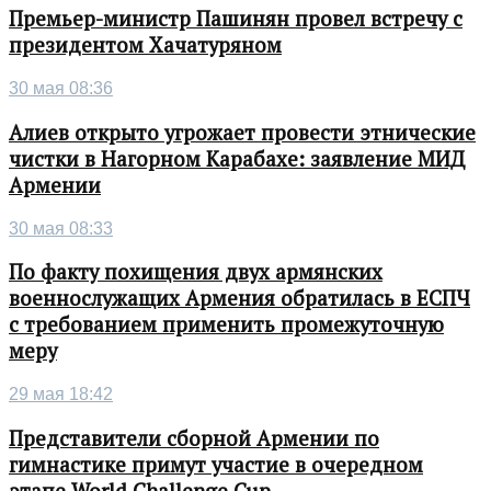
Премьер-министр Пашинян провел встречу с
президентом Хачатуряном
30 мая 08:36
Алиев открыто угрожает провести этнические
чистки в Нагорном Карабахе: заявление МИД
Армении
30 мая 08:33
По факту похищения двух армянских
военнослужащих Армения обратилась в ЕСПЧ
с требованием применить промежуточную
меру
29 мая 18:42
Представители сборной Армении по
гимнастике примут участие в очередном
этапе World Challenge Cup