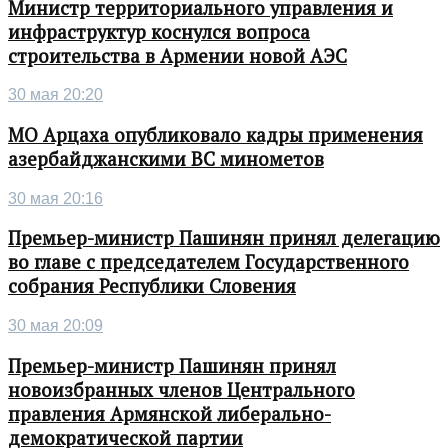
Министр территориального управления и
инфраструктур коснулся вопроса
строительства в Армении новой АЭС
30 мая 20:20
МО Арцаха опубликовало кадры применения
азербайджанскими ВС минометов
30 мая 20:16
Премьер-министр Пашинян принял делегацию
во главе с председателем Государственного
собрания Республики Словения
30 мая 20:09
Премьер-министр Пашинян принял
новоизбранных членов Центрального
правления Армянской либерально-
демократической партии