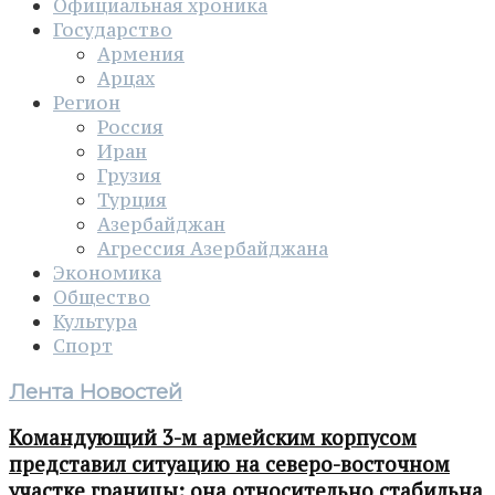
Официальная хроника
Государство
Армения
Арцах
Регион
Россия
Иран
Грузия
Турция
Азербайджан
Агрессия Азербайджана
Экономика
Общество
Культура
Спорт
Лента Новостей
Командующий 3-м армейским корпусом
представил ситуацию на северо-восточном
участке границы: она относительно стабильна