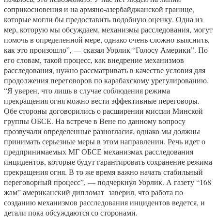
соприкосновения и на армяно-азербайджанской границе,
которые могли бы предоставить подобную оценку. Одна из
мер, которую мы обсуждаем, механизмы расследования, могут
помочь в определенной мере, однако очень сложно выяснить,
как это произошло”, — сказал Уорлик “Голосу Америки”. По
его словам, такой процесс, как внедрение механизмов
расследования, нужно рассматривать в качестве условия для
продолжения переговоров по карабахскому урегулированию.
“Я уверен, что лишь в случае соблюдения режима
прекращения огня можно вести эффективные переговоры.
Обе стороны договорились о расширении миссии Минской
группы ОБСЕ. На встрече в Вене по данному вопросу
прозвучали определенные разногласия, однако мы должны
принимать серьезные меры в этом направлении. Речь идет о
предпринимаемых МГ ОБСЕ механизмах расследования
инцидентов, которые будут гарантировать сохранение режима
прекращения огня. В то же время важно начать стабильный
переговорный процесс”, — подчеркнул Уорлик. А газету “168
жам” американский дипломат заверил, что работа по
созданию механизмов расследования инцидентов ведется, и
детали пока обсуждаются со сторонами.