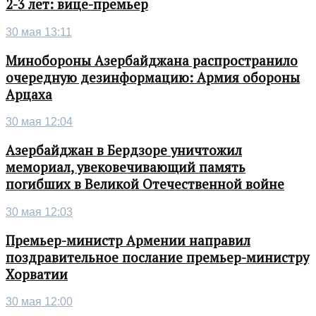
2-3 лет: вице-премьер
30 мая 13:11
Минобороны Азербайджана распространило
очередную дезинформацию: Армия обороны
Арцаха
30 мая 12:04
Азербайджан в Бердзоре уничтожил
мемориал, увековечивающий память
погибших в Великой Отечественной войне
30 мая 12:03
Премьер-министр Армении направил
поздравительное послание премьер-министру
Хорватии
30 мая 12:00