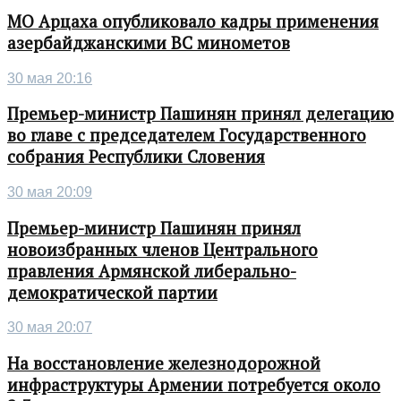
МО Арцаха опубликовало кадры применения
азербайджанскими ВС минометов
30 мая 20:16
Премьер-министр Пашинян принял делегацию
во главе с председателем Государственного
собрания Республики Словения
30 мая 20:09
Премьер-министр Пашинян принял
новоизбранных членов Центрального
правления Армянской либерально-
демократической партии
30 мая 20:07
На восстановление железнодорожной
инфраструктуры Армении потребуется около