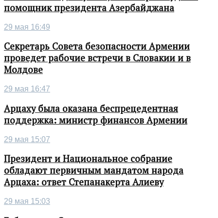
помощник президента Азербайджана
29 мая 16:49
Секретарь Совета безопасности Армении
проведет рабочие встречи в Словакии и в
Молдове
29 мая 16:47
Арцаху была оказана беспрецедентная
поддержка: министр финансов Армении
29 мая 15:07
Президент и Национальное собрание
обладают первичным мандатом народа
Арцаха: ответ Степанакерта Алиеву
29 мая 15:03