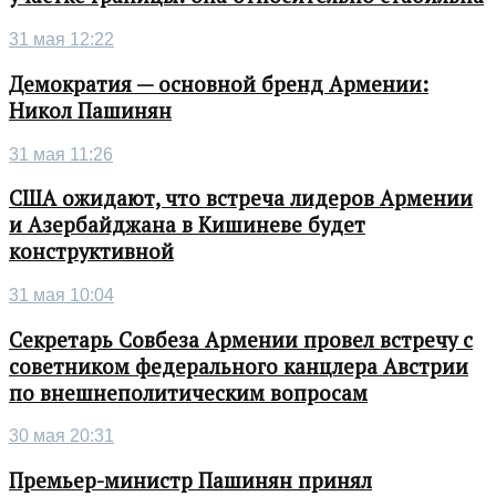
31 мая 12:22
Демократия — основной бренд Армении:
Никол Пашинян
31 мая 11:26
США ожидают, что встреча лидеров Армении
и Азербайджана в Кишиневе будет
конструктивной
31 мая 10:04
Секретарь Совбеза Армении провел встречу с
советником федерального канцлера Австрии
по внешнеполитическим вопросам
30 мая 20:31
Премьер-министр Пашинян принял