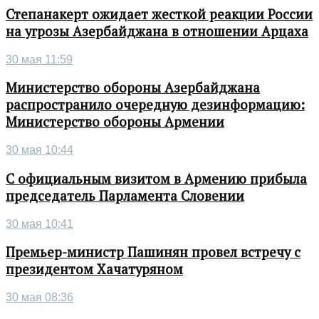
Степанакерт ожидает жесткой реакции России
на угрозы Азербайджана в отношении Арцаха
30 мая 11:59
Министерство обороны Азербайджана
распространило очередную дезинформацию:
Министерство обороны Армении
30 мая 10:44
С официальным визитом в Армению прибыла
председатель Парламента Словении
30 мая 10:41
Премьер-министр Пашинян провел встречу с
президентом Хачатуряном
30 мая 08:36