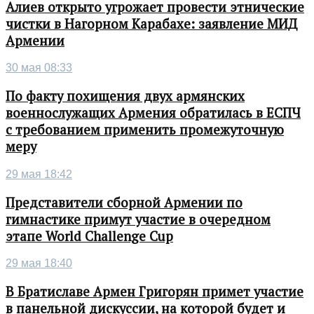
Алиев открыто угрожает провести этнические
чистки в Нагорном Карабахе: заявление МИД
Армении
30 мая 08:33
По факту похищения двух армянских
военнослужащих Армения обратилась в ЕСПЧ
с требованием применить промежуточную
меру
29 мая 18:42
Представители сборной Армении по
гимнастике примут участие в очередном
этапе World Challenge Cup
29 мая 18:40
В Братиславе Армен Григорян примет участие
в панельной дискуссии, на которой будет и