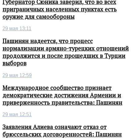
Губернатор Сюника заверил, что во всех
приграничных населенных пунктах есть
оружие для самообороны
29 мая 13:11
Пашинян надеется, что процесс
нормализации армяно-турецких отношений
продолжится и после прошедших в Турции
выборов
29 мая 12:59
Международное сообщество признает
демократические достижения Армении и
приверженность правительства: Пашинян
29 мая 12:51
Заявления Алиева означают отказ от
брюссельских договоренностей: Пашинян