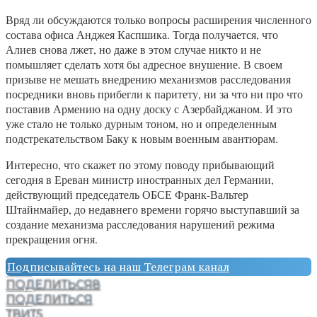
Вряд ли обсуждаются только вопросы расширения численного
состава офиса Анджея Каспшика. Тогда получается, что
Алиев снова лжет, но даже в этом случае никто и не
помышляет сделать хотя бы адресное внушение. В своем
призыве не мешать внедрению механизмов расследования
посредники вновь прибегли к паритету, ни за что ни про что
поставив Армению на одну доску с Азербайджаном. И это
уже стало не только дурным тоном, но и определенным
подстрекательством Баку к новым военным авантюрам.
Интересно, что скажет по этому поводу прибывающий
сегодня в Ереван министр иностранных дел Германии,
действующий председатель ОБСЕ Франк-Вальтер
Штайнмайер, до недавнего времени горячо выступавший за
создание механизма расследования нарушений режима
прекращения огня.
Подписывайтесь на наш Телеграм канал
ПОДЕЛИТЬСЯ
8
ПОДЕЛИТЬСЯ
ТВИТ
5