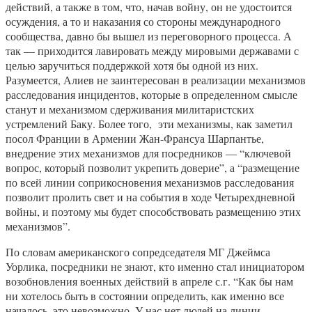
действий, а также в том, что, начав войну, он не удостоится
осуждения, а то и наказания со стороны международного
сообщества, давно бы вышел из переговорного процесса. А
так — приходится лавировать между мировыми державами с
целью заручиться поддержкой хотя бы одной из них.
Разумеется, Алиев не заинтересован в реализации механизмов
расследования инцидентов, которые в определенном смысле
станут и механизмом сдерживания милитаристских
устремлений Баку. Более того, эти механизмы, как заметил
посол Франции в Армении Жан-Франсуа Шарпантье,
внедрение этих механизмов для посредников — “ключевой
вопрос, который позволит укрепить доверие”, а “размещение
по всей линии соприкосновения механизмов расследования
позволит пролить свет и на события в ходе Четырехдневной
войны, и поэтому мы будет способствовать размещению этих
механизмов”.
По словам американского сопредседателя МГ Джеймса
Уорлика, посредники не знают, кто именно стал инициатором
возобновления военных действий в апреле с.г. “Как бы нам
ни хотелось быть в состоянии определить, как именно все
началось, это невозможно. У нас нет людей на линии