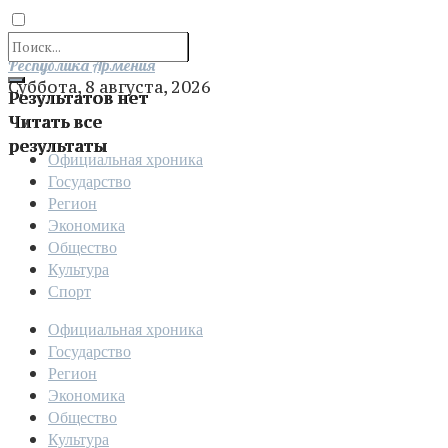
Отправить
Республика Армения
Суббота, 8 августа, 2026
Результатов нет
Читать все
результаты
Официальная хроника
Государство
Регион
Экономика
Общество
Культура
Спорт
Официальная хроника
Государство
Регион
Экономика
Общество
Культура