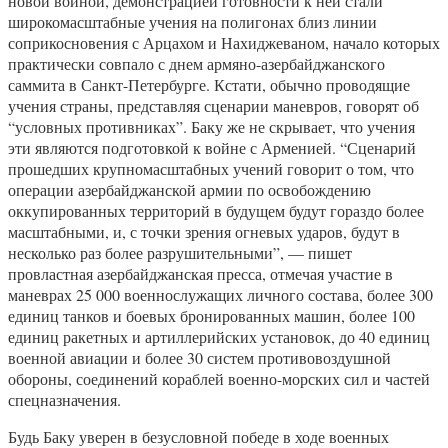
новой войной, демонстрацией готовности к ней стали
широкомасштабные учения на полигонах близ линии
соприкосновения с Арцахом и Нахиджеваном, начало которых
практически совпало с днем армяно-азербайджанского
саммита в Санкт-Петербурге. Кстати, обычно проводящие
учения страны, представляя сценарии маневров, говорят об
“условных противниках”. Баку же не скрывает, что учения
эти являются подготовкой к войне с Арменией. “Сценарий
прошедших крупномасштабных учений говорит о том, что
операции азербайджанской армии по освобождению
оккупированных территорий в будущем будут гораздо более
масштабными, и, с точки зрения огневых ударов, будут в
несколько раз более разрушительными”, — пишет
провластная азербайджанская пресса, отмечая участие в
маневрах 25 000 военнослужащих личного состава, более 300
единиц танков и боевых бронированных машин, более 100
единиц ракетных и артиллерийских установок, до 40 единиц
военной авиации и более 30 систем противовоздушной
обороны, соединений кораблей военно-морских сил и частей
спецназначения.
Будь Баку уверен в безусловной победе в ходе военных