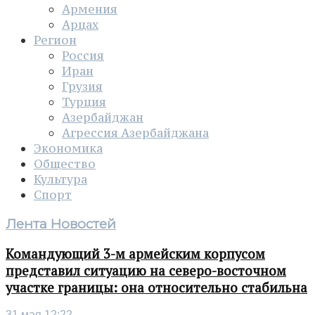
Армения
Арцах
Регион
Россия
Иран
Грузия
Турция
Азербайджан
Агрессия Азербайджана
Экономика
Общество
Культура
Спорт
Лента Новостей
Командующий 3-м армейским корпусом
представил ситуацию на северо-восточном
участке границы: она относительно стабильна
31 мая 12:22