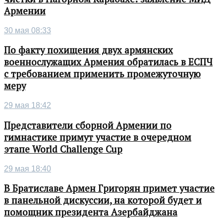
Армении
30 мая 08:33
По факту похищения двух армянских
военнослужащих Армения обратилась в ЕСПЧ
с требованием применить промежуточную
меру
29 мая 18:42
Представители сборной Армении по
гимнастике примут участие в очередном
этапе World Challenge Cup
29 мая 18:40
В Братиславе Армен Григорян примет участие
в панельной дискуссии, на которой будет и
помощник президента Азербайджана