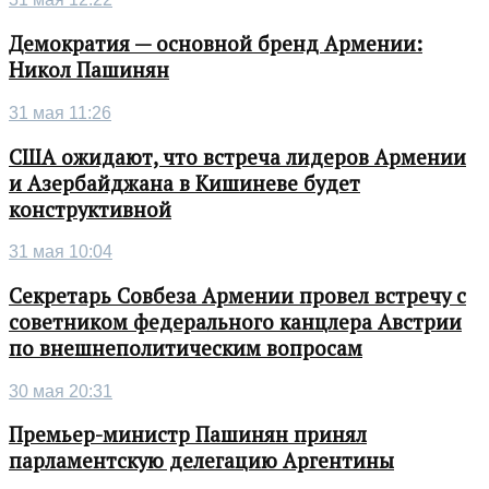
Демократия — основной бренд Армении:
Никол Пашинян
31 мая 11:26
США ожидают, что встреча лидеров Армении
и Азербайджана в Кишиневе будет
конструктивной
31 мая 10:04
Секретарь Совбеза Армении провел встречу с
советником федерального канцлера Австрии
по внешнеполитическим вопросам
30 мая 20:31
Премьер-министр Пашинян принял
парламентскую делегацию Аргентины