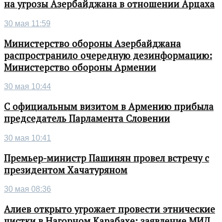
на угрозы Азербайджана в отношении Арцаха
30 мая 11:59
Министерство обороны Азербайджана
распространило очередную дезинформацию:
Министерство обороны Армении
30 мая 10:44
С официальным визитом в Армению прибыла
председатель Парламента Словении
30 мая 10:41
Премьер-министр Пашинян провел встречу с
президентом Хачатуряном
30 мая 08:36
Алиев открыто угрожает провести этнические
чистки в Нагорном Карабахе: заявление МИД