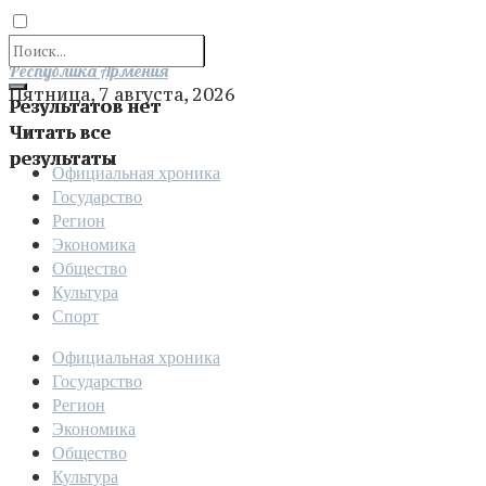
Отправить
Республика Армения
Пятница, 7 августа, 2026
Результатов нет
Читать все
результаты
Официальная хроника
Государство
Регион
Экономика
Общество
Культура
Спорт
Официальная хроника
Государство
Регион
Экономика
Общество
Культура