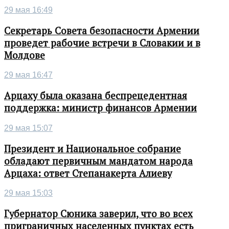
29 мая 16:49
Секретарь Совета безопасности Армении
проведет рабочие встречи в Словакии и в
Молдове
29 мая 16:47
Арцаху была оказана беспрецедентная
поддержка: министр финансов Армении
29 мая 15:07
Президент и Национальное собрание
обладают первичным мандатом народа
Арцаха: ответ Степанакерта Алиеву
29 мая 15:03
Губернатор Сюника заверил, что во всех
приграничных населенных пунктах есть