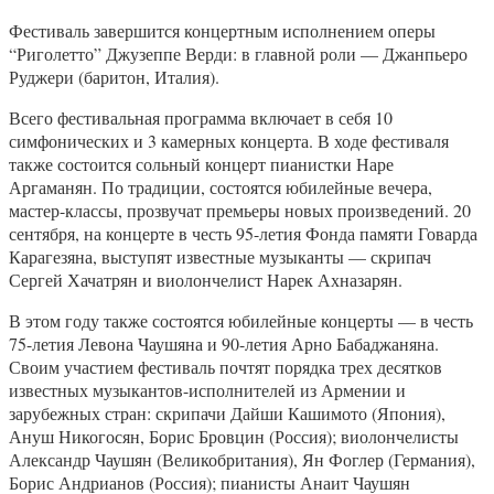
Фестиваль завершится концертным исполнением оперы
“Риголетто” Джузеппе Верди: в главной роли — Джанпьеро
Руджери (баритон, Италия).
Всего фестивальная программа включает в себя 10
симфонических и 3 камерных концерта. В ходе фестиваля
также состоится сольный концерт пианистки Наре
Аргаманян. По традиции, состоятся юбилейные вечера,
мастер-классы, прозвучат премьеры новых произведений. 20
сентября, на концерте в честь 95-летия Фонда памяти Говарда
Карагезяна, выступят известные музыканты — скрипач
Сергей Хачатрян и виолончелист Нарек Ахназарян.
В этом году также состоятся юбилейные концерты — в честь
75-летия Левона Чаушяна и 90-летия Арно Бабаджаняна.
Своим участием фестиваль почтят порядка трех десятков
известных музыкантов-исполнителей из Армении и
зарубежных стран: скрипачи Дайши Кашимото (Япония),
Ануш Никогосян, Борис Бровцин (Россия); виолончелисты
Александр Чаушян (Великобритания), Ян Фоглер (Германия),
Борис Андрианов (Россия); пианисты Анаит Чаушян