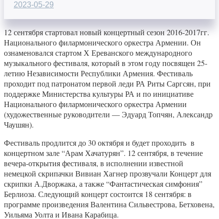
2023-05-29
12 сентября стартовал новый концертный сезон 2016-2017гг.
Национального филармонического оркестра Армении. Он
ознаменовался стартом Х Ереванского международного
музыкального фестиваля, который в этом году посвящен 25-
летию Независимости Республики Армения. Фестиваль
проходит под патронатом первой леди РА Риты Саргсян, при
поддержке Министерства культуры РА и по инициативе
Национального филармонического оркестра Армении
(художественные руководители — Эдуард Топчян, Александр
Чаушян).
Фестиваль продлится до 30 октября и будет проходить в
концертном зале “Арам Хачатурян”. 12 сентября, в течение
вечера-открытия фестиваля, в исполнении известной
немецкой скрипачки Вивиан Хагнер прозвучали Концерт для
скрипки А.Дворжака, а также “Фантастическая симфония”
Берлиоза. Следующий концерт состоится 18 сентября: в
программе произведения Валентина Сильвестрова, Бетховена,
Уильяма Уолта и Ивана Карабица.