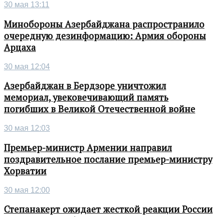
30 мая 13:11
Минобороны Азербайджана распространило
очередную дезинформацию: Армия обороны
Арцаха
30 мая 12:04
Азербайджан в Бердзоре уничтожил
мемориал, увековечивающий память
погибших в Великой Отечественной войне
30 мая 12:03
Премьер-министр Армении направил
поздравительное послание премьер-министру
Хорватии
30 мая 12:00
Степанакерт ожидает жесткой реакции России