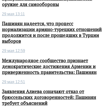
оружие для самообороны
29 мая 13:11
Пашинян надеется, что процесс
нормализации армяно-турецких отношений
продолжится и после прошедших в Турции
выборов
29 мая 12:59
Международное сообщество признает
демократические достижения Армении и
приверженность правительства: Пашинян
29 мая 12:51
Заявления Алиева означают отказ от
брюссельских договоренностей: Пашинян
требует объяснений