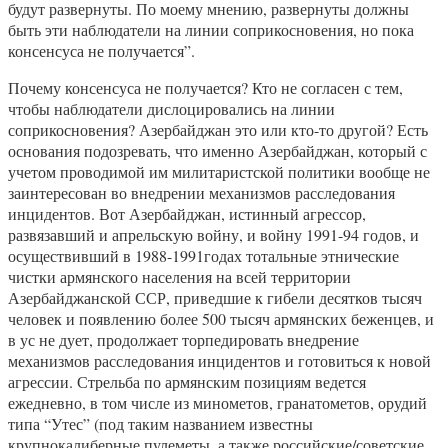
будут развернуты. По моему мнению, развернуты должны
быть эти наблюдатели на линии соприкосновения, но пока
консенсуса не получается”.
Почему консенсуса не получается? Кто не согласен с тем,
чтобы наблюдатели дислоцировались на линии
соприкосновения? Азербайджан это или кто-то другой? Есть
основания подозревать, что именно Азербайджан, который с
учетом проводимой им милитаристской политики вообще не
заинтересован во внедрении механизмов расследования
инцидентов. Вот Азербайджан, истинный агрессор,
развязавший и апрельскую войну, и войну 1991-94 годов, и
осуществивший в 1988-1991годах тотальные этнические
чистки армянского населения на всей территории
Азербайджанской ССР, приведшие к гибели десятков тысяч
человек и появлению более 500 тысяч армянских беженцев, и
в ус не дует, продолжает торпедировать внедрение
механизмов расследования инцидентов и готовиться к новой
агрессии. Стрельба по армянским позициям ведется
ежедневно, в том числе из минометов, гранатометов, орудий
типа “Утес” (под таким названием известны
крупнокалиберные пулеметы, а также российские/советские