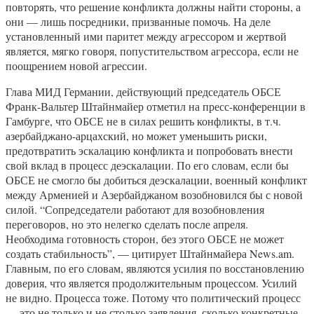
повторять, что решение конфликта должны найти стороны, а
они — лишь посредники, призванные помочь. На деле
установленный ими паритет между агрессором и жертвой
является, мягко говоря, попустительством агрессора, если не
поощрением новой агрессии.
Глава МИД Германии, действующий председатель ОБСЕ
Франк-Вальтер Штайнмайер отметил на пресс-конференции в
Гамбурге, что ОБСЕ не в силах решить конфликты, в т.ч.
азербайджано-арцахский, но может уменьшить риски,
предотвратить эскалацию конфликта и попробовать внести
свой вклад в процесс деэскалации. По его словам, если бы
ОБСЕ не смогло бы добиться деэскалации, военный конфликт
между Арменией и Азербайджаном возобновился бы с новой
силой. “Сопредседатели работают для возобновления
переговоров, но это нелегко сделать после апреля.
Необходима готовность сторон, без этого ОБСЕ не может
создать стабильность”, — цитирует Штайнмайера News.am.
Главным, по его словам, являются усилия по восстановлению
доверия, что является продолжительным процессом. Усилий
не видно. Процесса тоже. Потому что политический процесс
— это не только и не столько заявления, сколько конкретные