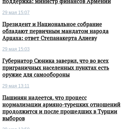
поддержка: министр финансов Армении
29 мая 15:07
Президент и Национальное собрание
обладают первичным мандатом народа
Арцаха: ответ Степанакерта Алиеву
29 мая 15:03
Губернатор Сюника заверил, что во всех
приграничных населенных пунктах есть
оружие для самообороны
29 мая 13:11
Пашинян надеется, что процесс
нормализации армяно-турецких отношений
продолжится и после прошедших в Турции
выборов