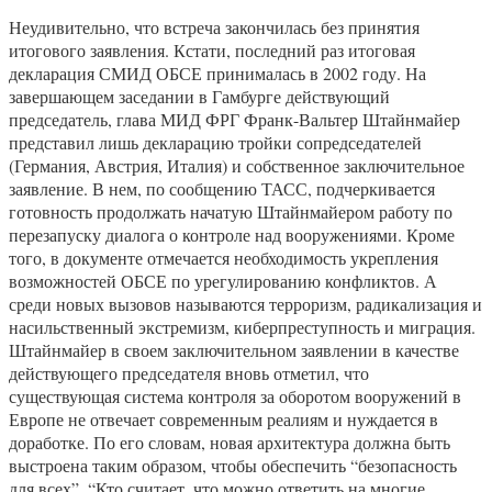
Неудивительно, что встреча закончилась без принятия
итогового заявления. Кстати, последний раз итоговая
декларация СМИД ОБСЕ принималась в 2002 году. На
завершающем заседании в Гамбурге действующий
председатель, глава МИД ФРГ Франк-Вальтер Штайнмайер
представил лишь декларацию тройки сопредседателей
(Германия, Австрия, Италия) и собственное заключительное
заявление. В нем, по сообщению ТАСС, подчеркивается
готовность продолжать начатую Штайнмайером работу по
перезапуску диалога о контроле над вооружениями. Кроме
того, в документе отмечается необходимость укрепления
возможностей ОБСЕ по урегулированию конфликтов. А
среди новых вызовов называются терроризм, радикализация и
насильственный экстремизм, киберпреступность и миграция.
Штайнмайер в своем заключительном заявлении в качестве
действующего председателя вновь отметил, что
существующая система контроля за оборотом вооружений в
Европе не отвечает современным реалиям и нуждается в
доработке. По его словам, новая архитектура должна быть
выстроена таким образом, чтобы обеспечить “безопасность
для всех”. “Кто считает, что можно ответить на многие