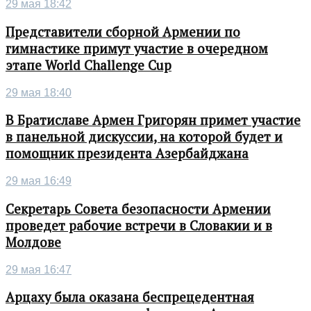
29 мая 18:42
Представители сборной Армении по
гимнастике примут участие в очередном
этапе World Challenge Cup
29 мая 18:40
В Братиславе Армен Григорян примет участие
в панельной дискуссии, на которой будет и
помощник президента Азербайджана
29 мая 16:49
Секретарь Совета безопасности Армении
проведет рабочие встречи в Словакии и в
Молдове
29 мая 16:47
Арцаху была оказана беспрецедентная