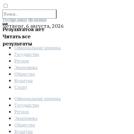
Отправить
Республика Армения
Четверг, 6 августа, 2026
Результатов нет
Читать все
результаты
Официальная хроника
Государство
Регион
Экономика
Общество
Культура
Спорт
Официальная хроника
Государство
Регион
Экономика
Общество
Культура