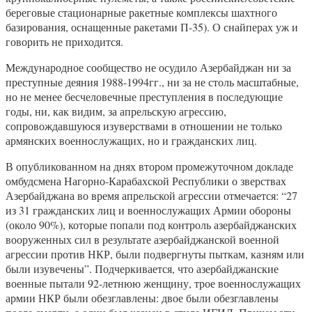
береговые стационарные ракетные комплексы шахтного
базирования, оснащенные ракетами П-35). О снайперах уж и
говорить не приходится.
Международное сообщество не осудило Азербайджан ни за
преступные деяния 1988-1994гг., ни за не столь масштабные,
но не менее бесчеловечные преступления в последующие
годы, ни, как видим, за апрельскую агрессию,
сопровождавшуюся изуверствами в отношении не только
армянских военнослужащих, но и гражданских лиц.
В опубликованном на днях втором промежуточном докладе
омбудсмена Нагорно-Карабахской Республики о зверствах
Азербайджана во время апрельской агрессии отмечается: “27
из 31 гражданских лиц и военнослужащих Армии обороны
(около 90%), которые попали под контроль азербайджанских
вооруженных сил в результате азербайджанской военной
агрессии против НКР, были подвергнуты пыткам, казням или
были изувечены”. Подчеркивается, что азербайджанские
военные пытали 92-летнюю женщину, трое военнослужащих
армии НКР были обезглавлены: двое были обезглавлены