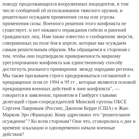
поводу продолжающихся вооруженных инцидентов, в том
числе сообщений об использовании тяжелого оружия, и
решительно осуждаем применение силы или угрозы
применения силы. Военного решения этого конфликта не
существует, и нет никакого оправдания гибели и ранений
гражданских лиц. Нам также известно о сообщениях зверств,
совершенных на поле боя в апреле, которые мы осуждаем
самым решительным образом. Мы обращаемся к сторонам с
тем, чтобы они подтвердили приверженность мирному
урегулированию конфликта как единственному способу
достигнуть реального примирения между народами региона.
Мы также призываем строго придерживаться соглашений о
прекращении огня от 1994 и 95 гг., которые являются основой
прекращения военных действий в зоне конфликта”, —
говорится в заявлении, принятом в Гамбурге главами
делегаций стран-сопредседателей Минской группы ОБСЕ
Сергеем Лавровым (Россия), Джоном Керри (США) и Жан-
Марком Эро (Франция). Кому адресовано это “решительное
осуждение”? Ко всем сторонам? Они что, сговорились о дне и
времени эскалации и одновременно начали военные
действия?