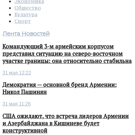
Экономика
Общество
Культура
Спорт
Лента Новостей
Командующий 3-м армейским корпусом
представил ситуацию на северо-восточном
участке границы: она относительно стабильна
31 мая 12:22
Демократия — основной бренд Армении:
Никол Пашинян
31 мая 11:26
США ожидают, что встреча лидеров Армении
и Азербайджана в Кишиневе будет
конструктивной