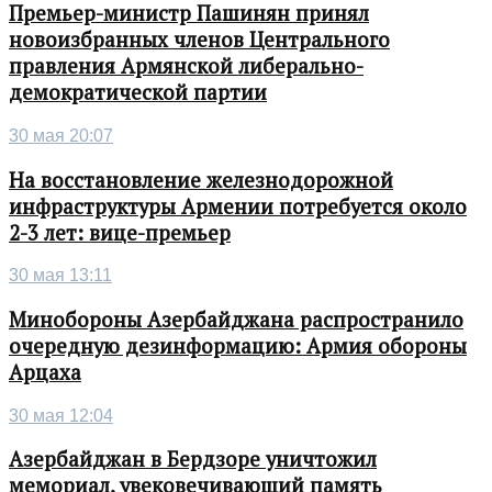
Премьер-министр Пашинян принял
новоизбранных членов Центрального
правления Армянской либерально-
демократической партии
30 мая 20:07
На восстановление железнодорожной
инфраструктуры Армении потребуется около
2-3 лет: вице-премьер
30 мая 13:11
Минобороны Азербайджана распространило
очередную дезинформацию: Армия обороны
Арцаха
30 мая 12:04
Азербайджан в Бердзоре уничтожил
мемориал, увековечивающий память