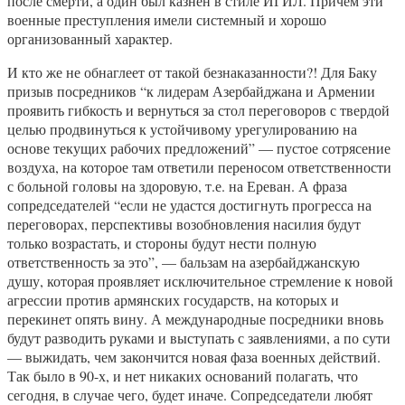
после смерти, а один был казнен в стиле ИГИЛ. Причем эти
военные преступления имели системный и хорошо
организованный характер.
И кто же не обнаглеет от такой безнаказанности?! Для Баку
призыв посредников “к лидерам Азербайджана и Армении
проявить гибкость и вернуться за стол переговоров с твердой
целью продвинуться к устойчивому урегулированию на
основе текущих рабочих предложений” — пустое сотрясение
воздуха, на которое там ответили переносом ответственности
с больной головы на здоровую, т.е. на Ереван. А фраза
сопредседателей “если не удастся достигнуть прогресса на
переговорах, перспективы возобновления насилия будут
только возрастать, и стороны будут нести полную
ответственность за это”, — бальзам на азербайджанскую
душу, которая проявляет исключительное стремление к новой
агрессии против армянских государств, на которых и
перекинет опять вину. А международные посредники вновь
будут разводить руками и выступать с заявлениями, а по сути
— выжидать, чем закончится новая фаза военных действий.
Так было в 90-х, и нет никаких оснований полагать, что
сегодня, в случае чего, будет иначе. Сопредседатели любят