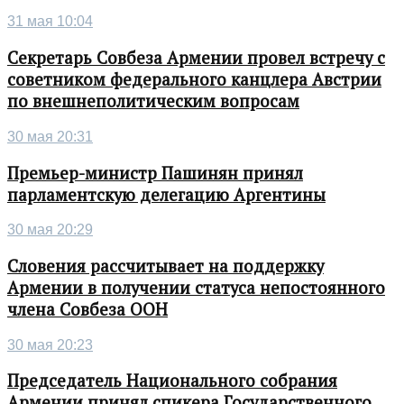
31 мая 10:04
Секретарь Совбеза Армении провел встречу с
советником федерального канцлера Австрии
по внешнеполитическим вопросам
30 мая 20:31
Премьер-министр Пашинян принял
парламентскую делегацию Аргентины
30 мая 20:29
Словения рассчитывает на поддержку
Армении в получении статуса непостоянного
члена Совбеза ООН
30 мая 20:23
Председатель Национального собрания
Армении принял спикера Государственного