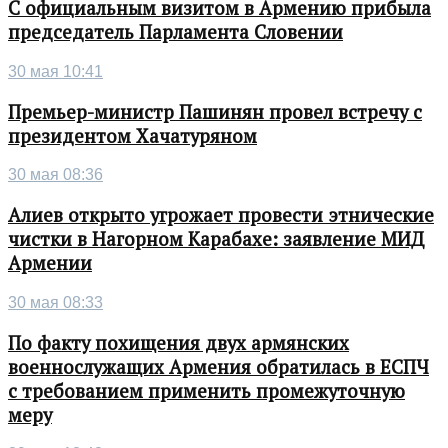
С официальным визитом в Армению прибыла
председатель Парламента Словении
30 мая 10:41
Премьер-министр Пашинян провел встречу с
президентом Хачатуряном
30 мая 08:36
Алиев открыто угрожает провести этнические
чистки в Нагорном Карабахе: заявление МИД
Армении
30 мая 08:33
По факту похищения двух армянских
военнослужащих Армения обратилась в ЕСПЧ
с требованием применить промежуточную
меру