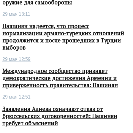
оружие для самообороны
29 мая 13:11
Пашинян надеется, что процесс
нормализации армяно-турецких отношений
продолжится и после прошедших в Турции
выборов
29 мая 12:59
Международное сообщество признает
демократические достижения Армении и
приверженность правительства: Пашинян
29 мая 12:51
Заявления Алиева означают отказ от
брюссельских договоренностей: Пашинян
требует объяснений