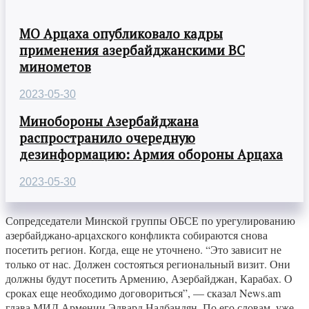
МО Арцаха опубликовало кадры
применения азербайджанскими ВС
минометов
2023-05-30
Минобороны Азербайджана
распространило очередную
дезинформацию: Армия обороны Арцаха
2023-05-30
Сопредседатели Минской группы ОБСЕ по урегулированию
азербайджано-арцахского конфликта собираются снова
посетить регион. Когда, еще не уточнено. “Это зависит не
только от нас. Должен состояться региональный визит. Они
должны будут посетить Армению, Азербайджан, Карабах. О
сроках еще необходимо договориться”, — сказал News.am
глава МИД Армении Эдвард Налбандян. По его словам, уже