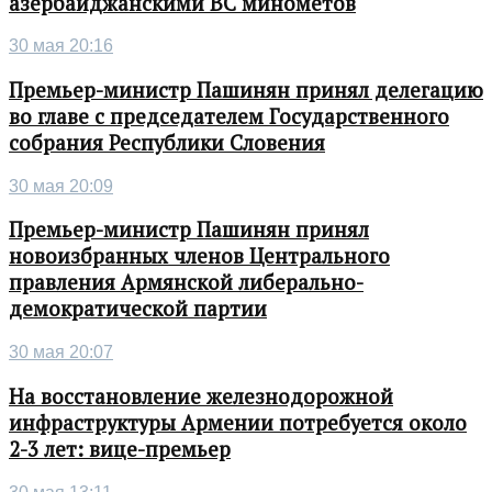
азербайджанскими ВС минометов
30 мая 20:16
Премьер-министр Пашинян принял делегацию
во главе с председателем Государственного
собрания Республики Словения
30 мая 20:09
Премьер-министр Пашинян принял
новоизбранных членов Центрального
правления Армянской либерально-
демократической партии
30 мая 20:07
На восстановление железнодорожной
инфраструктуры Армении потребуется около
2-3 лет: вице-премьер