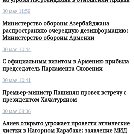
30 мая 11:59
Министерство обороны Азербайджана
распространило очередную дезинформацию:
Министерство обороны Армении
30 мая 10:44
С официальным визитом в Армению прибыла
председатель Парламента Словении
30 мая 10:41
Премьер-министр Пашинян провел встречу с
президентом Хачатуряном
30 мая 08:36
Алиев открыто угрожает провести этнические
чистки в Нагорном Карабахе: заявление МИД