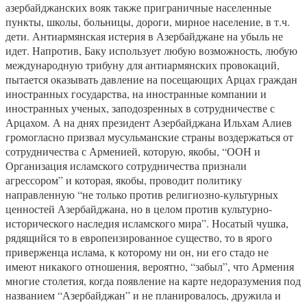
азербайджанских вояк также приграничные населенные
пункты, школы, больницы, дороги, мирное население, в т.ч.
дети. Антиармянская истерия в Азербайджане на убыль не
идет. Напротив, Баку использует любую возможность, любую
международную трибуну для антиармянских провокаций,
пытается оказывать давление на посещающих Арцах граждан
иностранных государства, на иностранные компании и
иностранных ученых, заподозренных в сотрудничестве с
Арцахом. А на днях президент Азербайджана Ильхам Алиев
громогласно призвал мусульманские страны воздержаться от
сотрудничества с Арменией, которую, якобы, “ООН и
Организация исламского сотрудничества признали
агрессором” и которая, якобы, проводит политику
направленную “не только против религиозно-культурных
ценностей Азербайджана, но в целом против культурно-
исторического наследия исламского мира”. Носатый чушка,
рядящийся то в европеизированное существо, то в ярого
приверженца ислама, к которому ни он, ни его стадо не
имеют никакого отношения, вероятно, “забыл”, что Армения
многие столетия, когда появление на карте недоразумения под
названием “Азербайджан” и не планировалось, дружила и