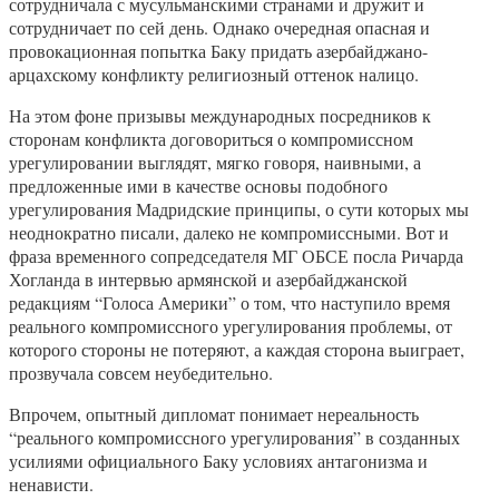
сотрудничала с мусульманскими странами и дружит и
сотрудничает по сей день. Однако очередная опасная и
провокационная попытка Баку придать азербайджано-
арцахскому конфликту религиозный оттенок налицо.
На этом фоне призывы международных посредников к
сторонам конфликта договориться о компромиссном
урегулировании выглядят, мягко говоря, наивными, а
предложенные ими в качестве основы подобного
урегулирования Мадридские принципы, о сути которых мы
неоднократно писали, далеко не компромиссными. Вот и
фраза временного сопредседателя МГ ОБСЕ посла Ричарда
Хогланда в интервью армянской и азербайджанской
редакциям “Голоса Америки” о том, что наступило время
реального компромиссного урегулирования проблемы, от
которого стороны не потеряют, а каждая сторона выиграет,
прозвучала совсем неубедительно.
Впрочем, опытный дипломат понимает нереальность
“реального компромиссного урегулирования” в созданных
усилиями официального Баку условиях антагонизма и
ненависти.