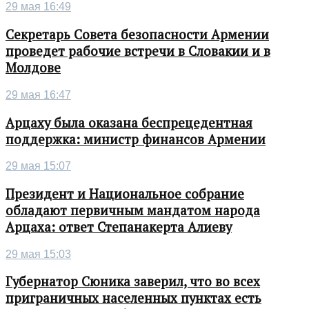
29 мая 16:49
Секретарь Совета безопасности Армении
проведет рабочие встречи в Словакии и в
Молдове
29 мая 16:47
Арцаху была оказана беспрецедентная
поддержка: министр финансов Армении
29 мая 15:07
Президент и Национальное собрание
обладают первичным мандатом народа
Арцаха: ответ Степанакерта Алиеву
29 мая 15:03
Губернатор Сюника заверил, что во всех
приграничных населенных пунктах есть