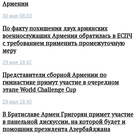
Армении
30 мая 08:33
По факту похищения двух армянских
военнослужащих Армения обратилась в ЕСПЧ
с требованием применить промежуточную
меру
29 мая 18:42
Представители сборной Армении по
гимнастике примут участие в очередном
этапе World Challenge Cup
29 мая 18:40
В Братиславе Армен Григорян примет участие
в панельной дискуссии, на которой будет и
помощник президента Азербайджана