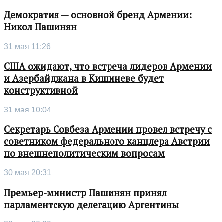
Демократия — основной бренд Армении:
Никол Пашинян
31 мая 11:26
США ожидают, что встреча лидеров Армении
и Азербайджана в Кишиневе будет
конструктивной
31 мая 10:04
Секретарь Совбеза Армении провел встречу с
советником федерального канцлера Австрии
по внешнеполитическим вопросам
30 мая 20:31
Премьер-министр Пашинян принял
парламентскую делегацию Аргентины