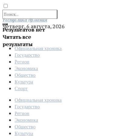
Отправить
Республика Армения
Четверг, 6 августа, 2026
Результатов нет
Читать все
результаты
Официальная хроника
Государство
Регион
Экономика
Общество
Культура
Спорт
Официальная хроника
Государство
Регион
Экономика
Общество
Культура