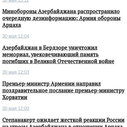
30 мая 13:11
Минобороны Азербайджана распространило
очередную дезинформацию: Армия обороны
Арцаха
30 мая 12:04
Азербайджан в Бердзоре уничтожил
мемориал, увековечивающий память
погибших в Великой Отечественной войне
30 мая 12:03
Премьер-министр Армении направил
поздравительное послание премьер-министру
Хорватии
30 мая 12:00
Степанакерт ожидает жесткой реакции России
на угрозы Азербайджана в отношении Арцаха