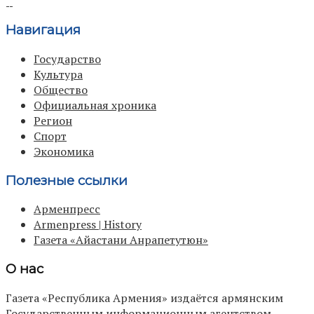
Навигация
Государство
Культура
Общество
Официальная хроника
Регион
Спорт
Экономика
Полезные ссылки
Арменпресс
Armenpress | History
Газета «Айастани Анрапетутюн»
О нас
Газета «Республика Армения» издаётся армянским
Государственным информационным агентством