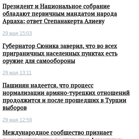
Президент и Национальное собрание
обладают первичным мандатом народа
Арцаха: ответ Степанакерта Алиеву
29 мая 15:03
Губернатор Сюника заверил, что во всех
приграничных населенных пунктах есть
оружие для самообороны
29 мая 13:11
Пашинян надеется, что процесс
нормализации армяно-турецких отношений
продолжится и после прошедших в Турции
выборов
29 мая 12:59
Международное сообщество признает