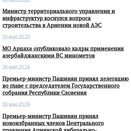
Министр территориального управления и
инфраструктур коснулся вопроса
строительства в Армении новой АЭС
30 мая 20:20
МО Арцаха опубликовало кадры применения
азербайджанскими ВС минометов
30 мая 20:16
Премьер-министр Пашинян принял делегацию
во главе с председателем Государственного
собрания Республики Словения
30 мая 20:09
Премьер-министр Пашинян принял
новоизбранных членов Центрального
правления Армянской либерально-