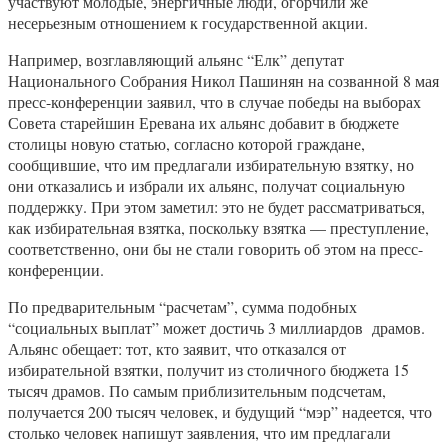
участвуют молодые, энергичные люди, огорчили же
несерьезным отношением к государственной акции.
Например, возглавляющий альянс “Елк” депутат
Национального Собрания Никол Пашинян на созванной 8 мая
пресс-конференции заявил, что в случае победы на выборах
Совета старейшин Еревана их альянс добавит в бюджете
столицы новую статью, согласно которой граждане,
сообщившие, что им предлагали избирательную взятку, но
они отказались и избрали их альянс, получат социальную
поддержку. При этом заметил: это не будет рассматриваться,
как избирательная взятка, поскольку взятка — преступление,
соответственно, они бы не стали говорить об этом на пресс-
конференции.
По предварительным “расчетам”, сумма подобных
“социальных выплат” может достичь 3 миллиардов драмов.
Альянс обещает: тот, кто заявит, что отказался от
избирательной взятки, получит из столичного бюджета 15
тысяч драмов. По самым приблизительным подсчетам,
получается 200 тысяч человек, и будущий “мэр” надеется, что
столько человек напишут заявления, что им предлагали