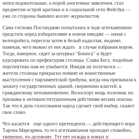
непоследовательные, а порой алогичные заявления, стал
предметом острой критики и в социальной сети Фейсбук —
уже со стороны бывших коллег-журналистов.
Сама госпожа Постанджян попыталась в ходе агиткампании
предстать перед избирателями в новом имидже — начав с
велопробега, пересела затем в белый кадиллак, видимо,
намекая, чего можно от нее ждать в случае избрания мэром.
Тогда, наверное, сядет за штурвал “Боинга” и будет
курсировать по префектурам столицы. Слава Богу, подобная
перспектива нам не улыбается. Имидж не получился —
жители столицы прекрасно помнят ее воинственные
выступления с парламентской трибуны, когда она призывала к
захвату государственных зданий, свержению властей, к
гражданскому неповиновению. Велоспорт вещь полезная, но
призывы к антиконституционным действиям весьма опасны.
Так что в день голосования народ сделает свой выбор, скажет
свое слово.
Что касается еще одного претендента — действующего мэра
Тарона Маргаряна, то его агиткампания проходит спокойно,
уверенно, по-деловому. Тут нет нужды в новых и