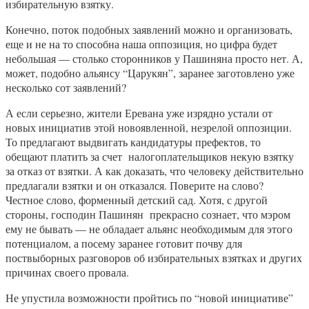
избирательную взятку.
Конечно, поток подобных заявлений можно и организовать,
еще и не на то способна наша оппозиция, но цифра будет
небольшая — столько сторонников у Пашиняна просто нет. А,
может, подобно альянсу “Царукян”, заранее заготовлено уже
несколько сот заявлений?
А если серьезно, жители Еревана уже изрядно устали от
новых инициатив этой новоявленной, незрелой оппозиции.
То предлагают выдвигать кандидатуры префектов, то
обещают платить за счет налогоплательщиков некую взятку
за отказ от взятки. А как доказать, что человеку действительно
предлагали взятки и он отказался. Поверите на слово?
Честное слово, форменный детский сад. Хотя, с другой
стороны, господин Пашинян прекрасно сознает, что мэром
ему не бывать — не обладает альянс необходимым для этого
потенциалом, а посему заранее готовит почву для
поствыборных разговоров об избирательных взятках и других
причинах своего провала.
Не упустила возможности пройтись по “новой инициативе”