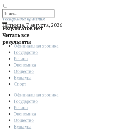
Отправить
Республика Армения
Пятница, 7 августа, 2026
Результатов нет
Читать все
результаты
Официальная хроника
Государство
Регион
Экономика
Общество
Культура
Спорт
Официальная хроника
Государство
Регион
Экономика
Общество
Культура