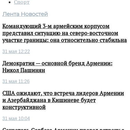
Спорт
Лента Новостей
Командующий 3-м армейским корпусом
представил ситуацию на северо-восточном
участке границы: она относительно стабильна
31 мая 12:22
Демократия — основной бренд Армении:
Никол Пашинян
31 мая 11:26
США ожидают, что встреча лидеров Армении
и Азербайджана в Кишиневе будет
конструктивной
31 мая 10:04