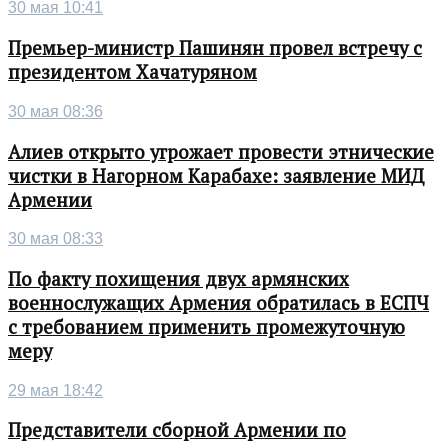
30 мая 10:41
Премьер-министр Пашинян провел встречу с
президентом Хачатуряном
30 мая 08:36
Алиев открыто угрожает провести этнические
чистки в Нагорном Карабахе: заявление МИД
Армении
30 мая 08:33
По факту похищения двух армянских
военнослужащих Армения обратилась в ЕСПЧ
с требованием применить промежуточную
меру
29 мая 18:42
Представители сборной Армении по