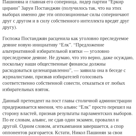
Пашиняна и главная его соперница, лидер партии “Еркир
цирани” Заруи Постанджян (получилось так, что на этих
выборах именно две эти оппозиционные силы соперничают
друг с другом и в силу собственного интеллекта вредят друг
другу).
Госпожа Постанджян расценила как уголовно преследуемое
деяние новую инициативу “Елк”. “Предложение
альтернативной избирательной взятки — уголовно
преследуемое деяние. Не думаю, что это верно, даже осуждаю,
поскольку наши общественные финансы должны
расходоваться целенаправленно”, — заявила она в беседе с
журналистами, призвав избирателей голосовать
соответственно собственной совести, отказаться от любых
избирательных взяток.
Данный претендент на пост главы столичной администрации
придерживается мнения, что альянс “Елк” просто перешел на
сторону властей, признав результаты парламентских выборов.
По ее словам, альянс, не сдав один экзамен, провалил и
другой. Одним словом, агиткампания завершается, а спор
оппонентов разгорается. Кстати, Никол Пашинян за свои