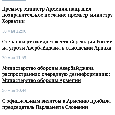
Премьер-министр Армении направил
поздравительное послание премьер-министру
Хорватии
30 мая 12:00
Степанакерт ожидает жесткой реакции России
на угрозы Азербайджана в отношении Арцаха
30 мая 11:59
Министерство обороны Азербайджана
распространило очередную дезинформацию:
Министерство обороны Армении
30 мая 10:44
С официальным визитом в Армению прибыла
председатель Парламента Словении