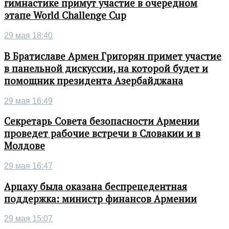
гимнастике примут участие в очередном
этапе World Challenge Cup
29 мая 18:40
В Братиславе Армен Григорян примет участие
в панельной дискуссии, на которой будет и
помощник президента Азербайджана
29 мая 16:49
Секретарь Совета безопасности Армении
проведет рабочие встречи в Словакии и в
Молдове
29 мая 16:47
Арцаху была оказана беспрецедентная
поддержка: министр финансов Армении
29 мая 15:07