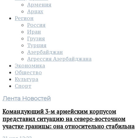
Армения
Арцах
Регион
Россия
Иран
Грузия
Турция
Азербайджан
Агрессия Азербайджана
Экономика
Общество
Культура
Спорт
Лента Новостей
Командующий 3-м армейским корпусом
представил ситуацию на северо-восточном
участке границы: она относительно стабильна