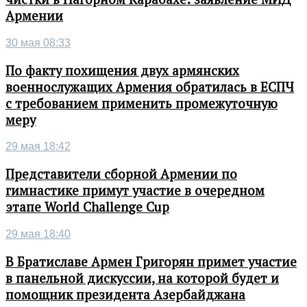
Армении
30 мая 08:33
По факту похищения двух армянских
военнослужащих Армения обратилась в ЕСПЧ
с требованием применить промежуточную
меру
29 мая 18:42
Представители сборной Армении по
гимнастике примут участие в очередном
этапе World Challenge Cup
29 мая 18:40
В Братиславе Армен Григорян примет участие
в панельной дискуссии, на которой будет и
помощник президента Азербайджана