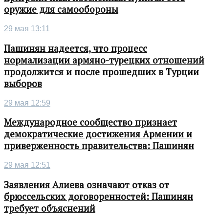
оружие для самообороны
29 мая 13:11
Пашинян надеется, что процесс
нормализации армяно-турецких отношений
продолжится и после прошедших в Турции
выборов
29 мая 12:59
Международное сообщество признает
демократические достижения Армении и
приверженность правительства: Пашинян
29 мая 12:51
Заявления Алиева означают отказ от
брюссельских договоренностей: Пашинян
требует объяснений