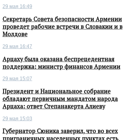
29 мая 16:49
Секретарь Совета безопасности Армении
проведет рабочие встречи в Словакии и в
Молдове
29 мая 16:47
Арцаху была оказана беспрецедентная
поддержка: министр финансов Армении
29 мая 15:07
Президент и Национальное собрание
обладают первичным мандатом народа
Арцаха: ответ Степанакерта Алиеву
29 мая 15:03
Губернатор Сюника заверил, что во всех
приграничных населенных пунктах есть