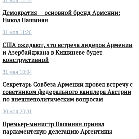
31 мая 12:22
Демократия — основной бренд Армении:
Никол Пашинян
31 мая 11:26
США ожидают, что встреча лидеров Армении
и Азербайджана в Кишиневе будет
конструктивной
31 мая 10:04
Секретарь Совбеза Армении провел встречу с
советником федерального канцлера Австрии
по внешнеполитическим вопросам
30 мая 20:31
Премьер-министр Пашинян принял
парламентскую делегацию Аргентины