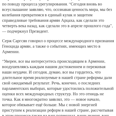
по поводу процесса урегулирования. “Сегодня вновь во
всеуслышание заявляю, что, осознавая ценность мира, мы без
колебания превратимся в единый кулак и защитим
справедливые требования армян Арцаха, как сделали это
четверть века назад, как сделали это в апреле прошлого года”,
— подчеркнул Президент.
Серж Саргсян говорил о процессе международного признания
Геноцида армян, а также о событиях, имеющих место в
Армении.
“Уверен, все вы интересуетесь происходящим в Армении,
воодушевляясь каждым нашим достижением и переживая
наши неудачи. И сегодня, думаю, все вы гордитесь, что
длительное время реализуемые в нашей стране реформы дали
свой ожидаемый результат. Речь, конечно, о последних
парламентских выборах, которые удостоились положительной
оценки всех международных структур. Но это отнюдь не
точка. Как я многократно заявлял, это — новое начало,
которое обязывает ещё больше. Мы с новой энергией
приступим к реализации реформ в нашей стране, рассчитывая
в этом процессе также на ваш потенциал, ваши знания, ваш