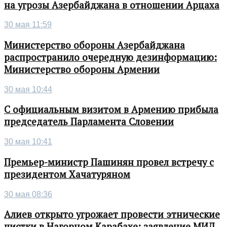
на угрозы Азербайджана в отношении Арцаха
30 мая 11:59
Министерство обороны Азербайджана
распространило очередную дезинформацию:
Министерство обороны Армении
30 мая 10:44
С официальным визитом в Армению прибыла
председатель Парламента Словении
30 мая 10:41
Премьер-министр Пашинян провел встречу с
президентом Хачатуряном
30 мая 08:36
Алиев открыто угрожает провести этнические
чистки в Нагорном Карабахе: заявление МИД