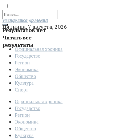
Отправить
Республика Армения
Пятница, 7 августа, 2026
Результатов нет
Читать все
результаты
Официальная хроника
Государство
Регион
Экономика
Общество
Культура
Спорт
Официальная хроника
Государство
Регион
Экономика
Общество
Культура