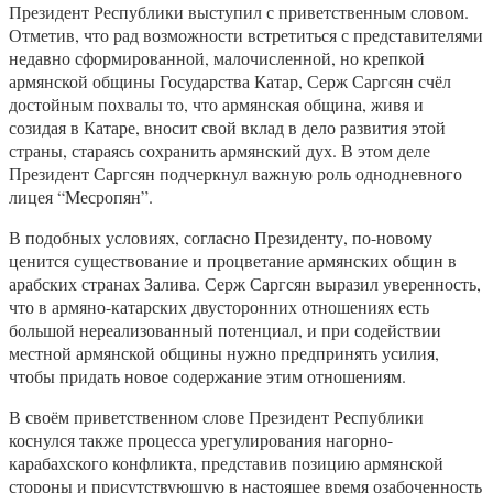
Президент Республики выступил с приветственным словом.
Отметив, что рад возможности встретиться с представителями
недавно сформированной, малочисленной, но крепкой
армянской общины Государства Катар, Серж Саргсян счёл
достойным похвалы то, что армянская община, живя и
созидая в Катаре, вносит свой вклад в дело развития этой
страны, стараясь сохранить армянский дух. В этом деле
Президент Саргсян подчеркнул важную роль однодневного
лицея “Месропян”.
В подобных условиях, согласно Президенту, по-новому
ценится существование и процветание армянских общин в
арабских странах Залива. Серж Саргсян выразил уверенность,
что в армяно-катарских двусторонних отношениях есть
большой нереализованный потенциал, и при содействии
местной армянской общины нужно предпринять усилия,
чтобы придать новое содержание этим отношениям.
В своём приветственном слове Президент Республики
коснулся также процесса урегулирования нагорно-
карабахского конфликта, представив позицию армянской
стороны и присутствующую в настоящее время озабоченность