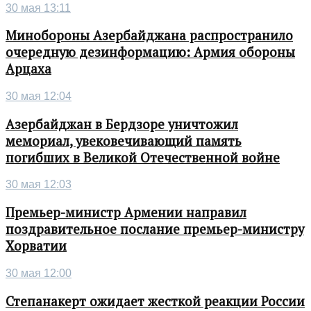
30 мая 13:11
Минобороны Азербайджана распространило
очередную дезинформацию: Армия обороны
Арцаха
30 мая 12:04
Азербайджан в Бердзоре уничтожил
мемориал, увековечивающий память
погибших в Великой Отечественной войне
30 мая 12:03
Премьер-министр Армении направил
поздравительное послание премьер-министру
Хорватии
30 мая 12:00
Степанакерт ожидает жесткой реакции России