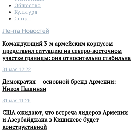
Общество
Культура
Спорт
Лента Новостей
Командующий 3-м армейским корпусом
представил ситуацию на северо-восточном
участке границы: она относительно стабильна
31 мая 12:22
Демократия — основной бренд Армении:
Никол Пашинян
31 мая 11:26
США ожидают, что встреча лидеров Армении
и Азербайджана в Кишиневе будет
конструктивной