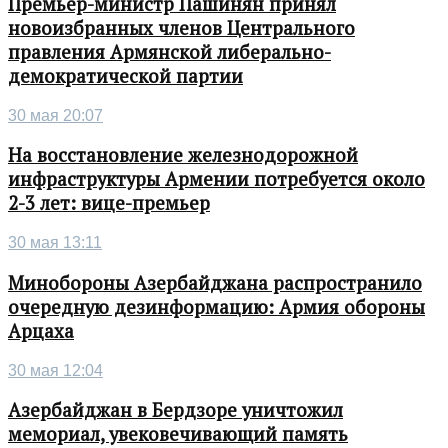
Премьер-министр Пашинян принял
новоизбранных членов Центрального
правления Армянской либерально-
демократической партии
30 мая 20:07
На восстановление железнодорожной
инфраструктуры Армении потребуется около
2-3 лет: вице-премьер
30 мая 13:11
Минобороны Азербайджана распространило
очередную дезинформацию: Армия обороны
Арцаха
30 мая 12:04
Азербайджан в Бердзоре уничтожил
мемориал, увековечивающий память