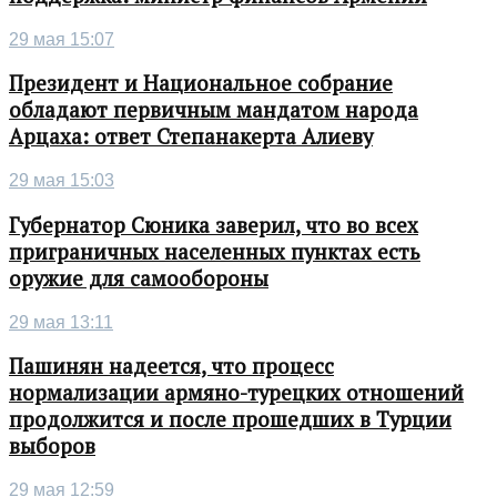
29 мая 15:07
Президент и Национальное собрание
обладают первичным мандатом народа
Арцаха: ответ Степанакерта Алиеву
29 мая 15:03
Губернатор Сюника заверил, что во всех
приграничных населенных пунктах есть
оружие для самообороны
29 мая 13:11
Пашинян надеется, что процесс
нормализации армяно-турецких отношений
продолжится и после прошедших в Турции
выборов
29 мая 12:59