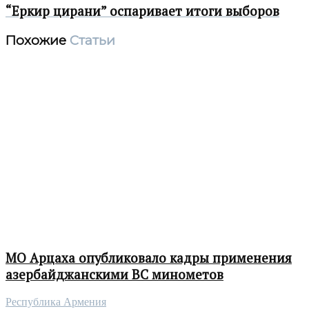
“Еркир цирани” оспаривает итоги выборов
Похожие
Статьи
МО Арцаха опубликовало кадры применения
азербайджанскими ВС минометов
Республика Армения