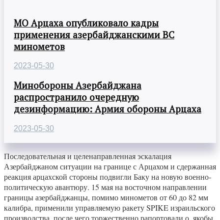
МО Арцаха опубликовало кадры
применения азербайджанскими ВС
минометов
2023-05-30
Минобороны Азербайджана
распространило очередную
дезинформацию: Армия обороны Арцаха
2023-05-30
Последовательная и целенаправленная эскалация
Азербайджаном ситуации на границе с Арцахом и сдержанная
реакция арцахской стороны подвигли Баку на новую военно-
политическую авантюру. 15 мая на восточном направлении
границы азербайджанцы, помимо минометов от 60 до 82 мм
калибра, применили управляемую ракету SPIKE израильского
производства, после чего торжественно рапортовали о, якобы,