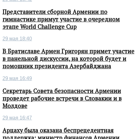
Представители сборной Армении по
гимнастике примут участие в очередном
этапе World Challenge Cup
29 мая 18:40
В Братиславе Армен Григорян примет участие
в панельной дискуссии, на которой будет и
помощник президента Азербайджана
29 мая 16:49
Секретарь Совета безопасности Армении
проведет рабочие встречи в Словакии и в
Молдове
29 мая 16:47
Арцаху была оказана беспрецедентная
поддержка: министр финансов Армении