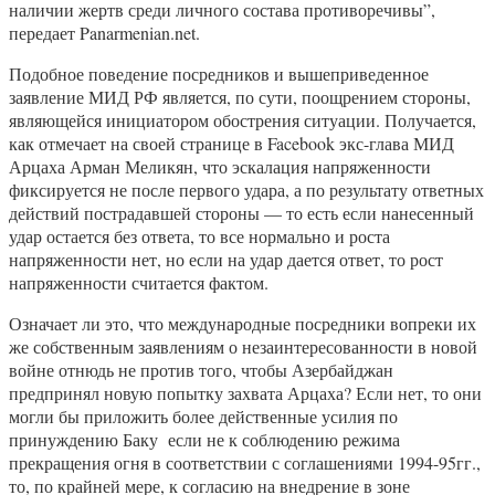
наличии жертв среди личного состава противоречивы”,
передает Panarmenian.net.
Подобное поведение посредников и вышеприведенное
заявление МИД РФ является, по сути, поощрением стороны,
являющейся инициатором обострения ситуации. Получается,
как отмечает на своей странице в Facebook экс-глава МИД
Арцаха Арман Меликян, что эскалация напряженности
фиксируется не после первого удара, а по результату ответных
действий пострадавшей стороны — то есть если нанесенный
удар остается без ответа, то все нормально и роста
напряженности нет, но если на удар дается ответ, то рост
напряженности считается фактом.
Означает ли это, что международные посредники вопреки их
же собственным заявлениям о незаинтересованности в новой
войне отнюдь не против того, чтобы Азербайджан
предпринял новую попытку захвата Арцаха? Если нет, то они
могли бы приложить более действенные усилия по
принуждению Баку если не к соблюдению режима
прекращения огня в соответствии с соглашениями 1994-95гг.,
то, по крайней мере, к согласию на внедрение в зоне