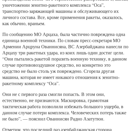
уничтожении зенитно-ракетного комплекса “Оса”,
транспортно-заряжающей машины и обслуживающего их
личного состава. Все, кроме применения ракеты, оказалось,
как обычно, враньем.
По сообщению МО Арцаха, была частично повреждена одна
единица военной техники. По словам пресс-секретаря МО
Армении Арцруна Ованнисяна, ВС Азербайджана нанесли по
Арцаху три ракетных удара, из коих лишь один достиг цели.
“Они пытались ракетой поразить военную технику, в данном
случае противовоздушное средство, но конкретно это
средство не было столь уж повреждено. Сгорела другая
машина, которая не имеет никакого отношения к зенитно-
ракетному комплексу “Оса”.
Они не с первого раза смогли попасть. В этом они,
естественно, не признаются. Маскировка, грамотная
тактическая работа позволили избежать большого ущерба, в
данном случае потери комплекса. Человеческих потерь также
не было”, — пояснил Ованнисян Радио Азатутюн.
Отметим, что последний раз азербайджанская сторона