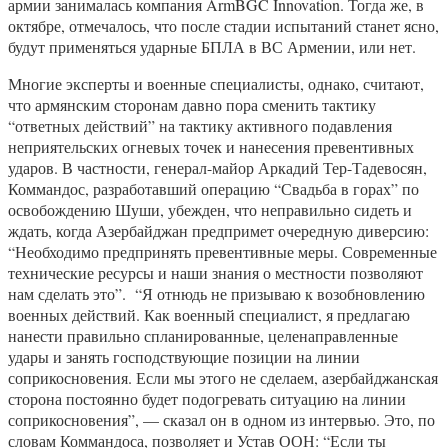
армии занималась компания ArmBGC Innovation. Тогда же, в
октябре, отмечалось, что после стадии испытаний станет ясно,
будут применяться ударные БПЛА в ВС Армении, или нет.
Многие эксперты и военные специалисты, однако, считают,
что армянским сторонам давно пора сменить тактику
“ответных действий” на тактику активного подавления
неприятельских огневых точек и нанесения превентивных
ударов. В частности, генерал-майор Аркадий Тер-Тадевосян,
Коммандос, разработавший операцию “Свадьба в горах” по
освобождению Шуши, убежден, что неправильно сидеть и
ждать, когда Азербайджан предпримет очередную диверсию:
“Необходимо предпринять превентивные меры. Современные
технические ресурсы и наши знания о местности позволяют
нам сделать это”. “Я отнюдь не призываю к возобновлению
военных действий. Как военный специалист, я предлагаю
нанести правильно спланированные, целенаправленные
удары и занять господствующие позиции на линии
соприкосновения. Если мы этого не сделаем, азербайджанская
сторона постоянно будет подогревать ситуацию на линии
соприкосновения”, — сказал он в одном из интервью. Это, по
словам Коммандоса, позволяет и Устав ООН: “Если ты