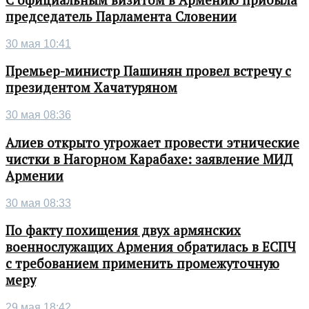
председатель Парламента Словении
30 мая 10:41
Премьер-министр Пашинян провел встречу с
президентом Хачатуряном
30 мая 08:36
Алиев открыто угрожает провести этнические
чистки в Нагорном Карабахе: заявление МИД
Армении
30 мая 08:33
По факту похищения двух армянских
военнослужащих Армения обратилась в ЕСПЧ
с требованием применить промежуточную
меру
29 мая 18:42