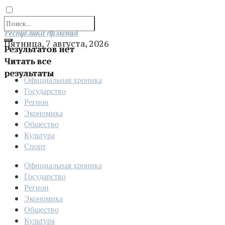
Отправить
Республика Армения
Пятница, 7 августа, 2026
Результатов нет
Читать все
результаты
Официальная хроника
Государство
Регион
Экономика
Общество
Культура
Спорт
Официальная хроника
Государство
Регион
Экономика
Общество
Культура