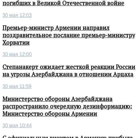
погибших в Великой Отечественной войне
30 мая 12:03
Премьер-министр Армении направил
поздравительное послание премьер-министру
Хорватии
30 мая 12:00
Степанакерт ожидает жесткой реакции России
на угрозы Азербайджана в отношении Арцаха
30 мая 11:59
Министерство обороны Азербайджана
распространило очередную дезинформацию:
Министерство обороны Армении
30 мая 10:44
С официальным визитом в Армению прибыла