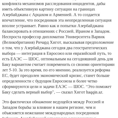
конфликта механизмов расследования инцидентов, дабы
иметь объективную картину ситуации на границах
Азербайджана с Арцахом и Арменией. А то создается
впечатление, что посредников эта неопределенная ситуация
вполне устраивает. Равно как и попытки Азербайджана
балансировать в отношениях с Россией, Ираном и Западом.
Неспроста профессор дипломатии Университета Варвик
(Великобритания) Ричард Хигот, высказывая предположение
о том, что у Азербайджана сегодня два геостратегических
выбора — интеграция в Евросоюз или евразийский путь, то
есть ЕАЭС — ШОС, оптимальным на сегодняшний день для
Баку вариантом считает повременить со своими ориентирами
лет 5-10. За это время, по его мнению, реализуется реформа
ЕС, будет преодолен экономический кризис, станет больше
определенности с будущим Евросоюза и более четко
сформируются цели и задачи ЕАЭС — ШОС. “Это поможет
Баку сделать верный выбор”, — сказал Хигот haqqin.az.
Это фактически обнажение ведущейся между Россией и
Западом борьбы за влияние в нашем регионе, чем и
объясняется нежелание международных посредников