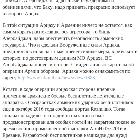
“обижать Азербайджан” адресными осуждениями и
обвинениями, что Баку, надо признать, прекрасно использует
в вопросе Арцаха.
В этой ситуации Арцаху и Армении ничего не остается, как
самим карать распоясавшегося агрессора, то бишь
Азербайджан, дабы обеспечить безопасность армянских
государств. Что и сделали Вооруженные силы Арцаха,
предприняв в новь на 17 мая превентивные меры, в результате
которых, по достоверным данным МО Арцаха, ВС
Азербайджана понесли потери. С видеозаписью карательной
операции Армии обороны Арцаха можно ознакомиться по
адресу
http://www.nkrmil.am/news/view/1888
.
Кстати, в ходе операции арцахская сторона впервые
применила армянские боевые беспилотные летательные
аппараты. О разработках армянских ударных беспилотников
еще в октябре 2016 года сообщал портал Razm.info. Тогда
аппарат находился на стадии испытаний и был
продемонстрирован для особых гостей на закрытом показе во
время военно-промышленной выставки ArmHiTec-2016 в
Ереване. Разработкой беспилотников-камикадзе для нужд