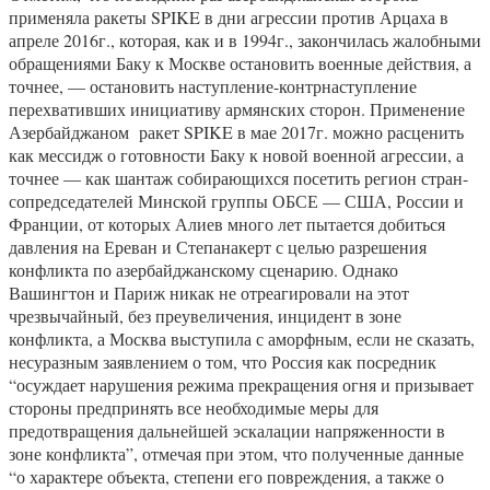
применяла ракеты SPIKE в дни агрессии против Арцаха в
апреле 2016г., которая, как и в 1994г., закончилась жалобными
обращениями Баку к Москве остановить военные действия, а
точнее, — остановить наступление-контрнаступление
перехвативших инициативу армянских сторон. Применение
Азербайджаном ракет SPIKE в мае 2017г. можно расценить
как мессидж о готовности Баку к новой военной агрессии, а
точнее — как шантаж собирающихся посетить регион стран-
сопредседателей Минской группы ОБСЕ — США, России и
Франции, от которых Алиев много лет пытается добиться
давления на Ереван и Степанакерт с целью разрешения
конфликта по азербайджанскому сценарию. Однако
Вашингтон и Париж никак не отреагировали на этот
чрезвычайный, без преувеличения, инцидент в зоне
конфликта, а Москва выступила с аморфным, если не сказать,
несуразным заявлением о том, что Россия как посредник
“осуждает нарушения режима прекращения огня и призывает
стороны предпринять все необходимые меры для
предотвращения дальнейшей эскалации напряженности в
зоне конфликта”, отмечая при этом, что полученные данные
“о характере объекта, степени его повреждения, а также о