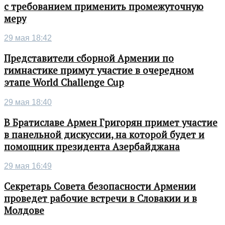
с требованием применить промежуточную
меру
29 мая 18:42
Представители сборной Армении по
гимнастике примут участие в очередном
этапе World Challenge Cup
29 мая 18:40
В Братиславе Армен Григорян примет участие
в панельной дискуссии, на которой будет и
помощник президента Азербайджана
29 мая 16:49
Секретарь Совета безопасности Армении
проведет рабочие встречи в Словакии и в
Молдове