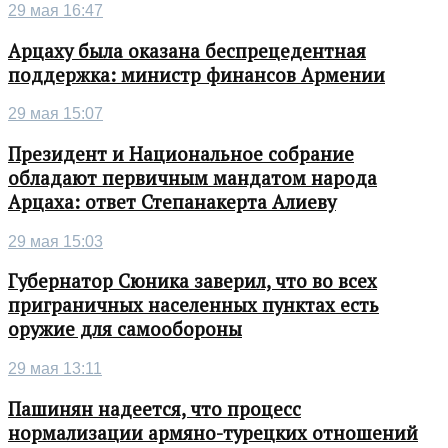
29 мая 16:47
Арцаху была оказана беспрецедентная
поддержка: министр финансов Армении
29 мая 15:07
Президент и Национальное собрание
обладают первичным мандатом народа
Арцаха: ответ Степанакерта Алиеву
29 мая 15:03
Губернатор Сюника заверил, что во всех
приграничных населенных пунктах есть
оружие для самообороны
29 мая 13:11
Пашинян надеется, что процесс
нормализации армяно-турецких отношений