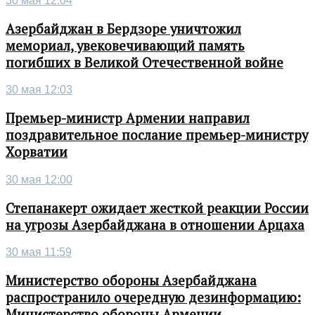
30 мая 12:04
Азербайджан в Бердзоре уничтожил
мемориал, увековечивающий память
погибших в Великой Отечественной войне
30 мая 12:03
Премьер-министр Армении направил
поздравительное послание премьер-министру
Хорватии
30 мая 12:00
Степанакерт ожидает жесткой реакции России
на угрозы Азербайджана в отношении Арцаха
30 мая 11:59
Министерство обороны Азербайджана
распространило очередную дезинформацию:
Министерство обороны Армении