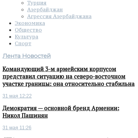
Турция
Азербайджан
Агрессия Азербайджана
Экономика
Общество
Культура
Спорт
Лента Новостей
Командующий 3-м армейским корпусом
представил ситуацию на северо-восточном
участке границы: она относительно стабильна
31 мая 12:22
Демократия — основной бренд Армении:
Никол Пашинян
31 мая 11:26