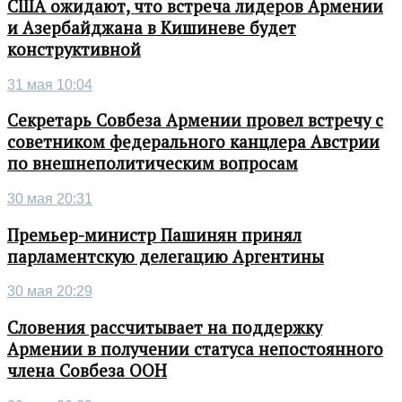
США ожидают, что встреча лидеров Армении
и Азербайджана в Кишиневе будет
конструктивной
31 мая 10:04
Секретарь Совбеза Армении провел встречу с
советником федерального канцлера Австрии
по внешнеполитическим вопросам
30 мая 20:31
Премьер-министр Пашинян принял
парламентскую делегацию Аргентины
30 мая 20:29
Словения рассчитывает на поддержку
Армении в получении статуса непостоянного
члена Совбеза ООН