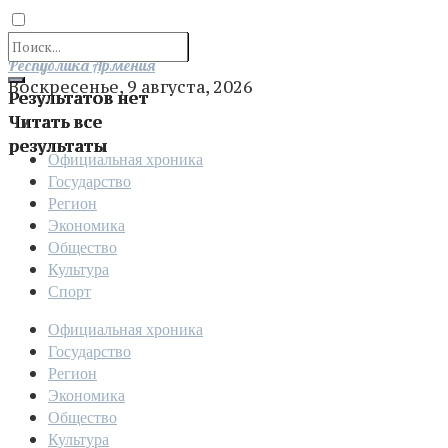
Отправить
Республика Армения
Воскресенье, 9 августа, 2026
Результатов нет
Читать все
результаты
Официальная хроника
Государство
Регион
Экономика
Общество
Культура
Спорт
Официальная хроника
Государство
Регион
Экономика
Общество
Культура