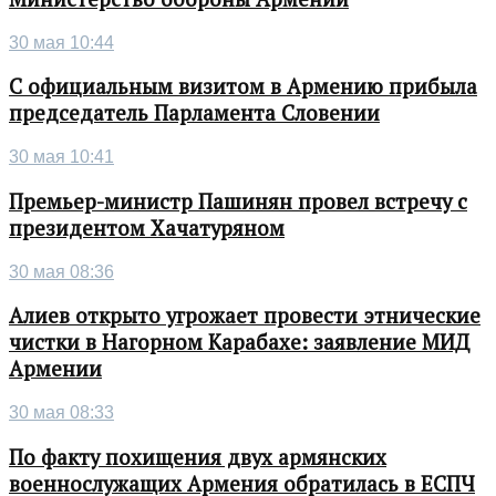
30 мая 10:44
С официальным визитом в Армению прибыла
председатель Парламента Словении
30 мая 10:41
Премьер-министр Пашинян провел встречу с
президентом Хачатуряном
30 мая 08:36
Алиев открыто угрожает провести этнические
чистки в Нагорном Карабахе: заявление МИД
Армении
30 мая 08:33
По факту похищения двух армянских
военнослужащих Армения обратилась в ЕСПЧ