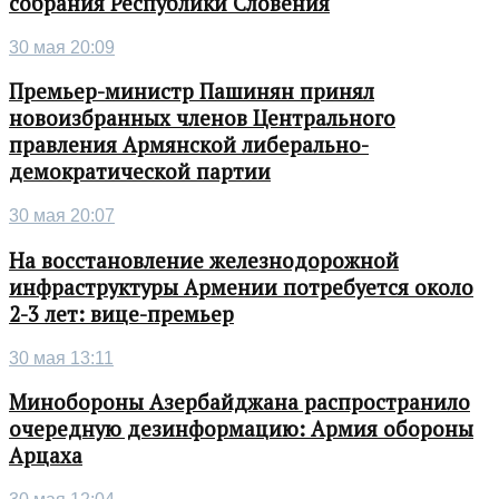
собрания Республики Словения
30 мая 20:09
Премьер-министр Пашинян принял
новоизбранных членов Центрального
правления Армянской либерально-
демократической партии
30 мая 20:07
На восстановление железнодорожной
инфраструктуры Армении потребуется около
2-3 лет: вице-премьер
30 мая 13:11
Минобороны Азербайджана распространило
очередную дезинформацию: Армия обороны
Арцаха