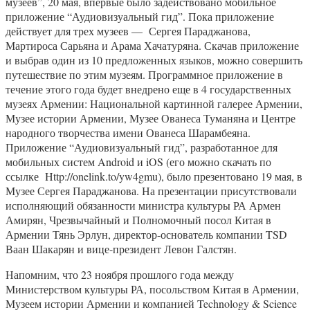
музеев”, 20 мая, впервые было задействовано мобильное
приложение “Аудиовизуальный гид”. Пока приложение
действует для трех музеев — Сергея Параджанова,
Мартироса Сарьяна и Арама Хачатуряна. Скачав приложение
и выбрав один из 10 предложенных языков, можно совершить
путешествие по этим музеям. Программное приложение в
течение этого года будет внедрено еще в 4 государственных
музеях Армении: Национальной картинной галерее Армении,
Музее истории Армении, Музее Ованеса Туманяна и Центре
народного творчества имени Ованеса Шарамбеяна.
Приложение “Аудиовизуальный гид”, разработанное для
мобильных систем Android и iOS (его можно скачать по
ссылке Http://onelink.to/yw4gmu), было презентовано 19 мая, в
Музее Сергея Параджанова. На презентации присутствовали
исполняющий обязанности министра культуры РА Армен
Амирян, Чрезвычайный и Полномочный посол Китая в
Армении Тянь Эрлун, директор-основатель компании TSD
Ваан Шакарян и вице-президент Левон Галстян.
Напомним, что 23 ноября прошлого года между
Министерством культуры РА, посольством Китая в Армении,
Музеем истории Армении и компанией Technology & Science