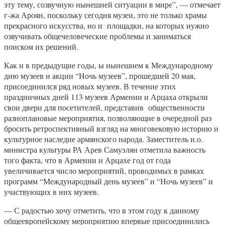
эту тему, созвучную нынешней ситуации в мире”, — отмечает
г-жа Ароян, поскольку сегодня музеи, это не только храмы
прекрасного искусства, но и площадки, на которых нужно
озвучивать общечеловеческие проблемы и заниматься
поиском их решений.
Как и в предыдущие годы, ы нынешнем к Международному
дню музеев и акции “Ночь музеев”, прошедшей 20 мая,
присоединился ряд новых музеев. В течение этих
праздничных дней 113 музеев Армении и Арцаха открыли
свои двери для посетителей, представив общественности
разноплановые мероприятия, позволяющие в очередной раз
бросить ретроспективный взгляд на многовековую историю и
культурное наследие армянского народа. Заместитель и.о.
министра культуры РА Арев Самуэлян отметила важность
того факта, что в Армении и Арцахе год от года
увеличивается число мероприятий, проводимых в рамках
программ “Международный день музеев” и “Ночь музеев” и
участвующих в них музеев.
— С радостью хочу отметить, что в этом году к данному
общеевропейскому мероприятию впервые присоединились