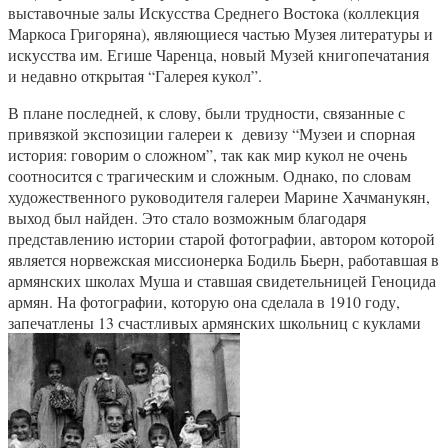
выставочные залы Искусства Среднего Востока (коллекция
Маркоса Григоряна), являющиеся частью Музея литературы и
искусства им. Егише Чаренца, новый Музей книгопечатания
и недавно открытая “Галерея кукол”.
В плане последней, к слову, были трудности, связанные с
привязкой экспозиции галереи к девизу “Музеи и спорная
история: говорим о сложном”, так как мир кукол не очень
соотносится с трагическим и сложным. Однако, по словам
художественного руководителя галереи Марине Хачманукян,
выход был найден. Это стало возможным благодаря
представлению истории старой фотографии, автором которой
является норвежская миссионерка Бодиль Бьерн, работавшая в
армянских школах Муша и ставшая свидетельницей Геноцида
армян. На фотографии, которую она сделала в 1910 году,
запечатлены 13 счастливых армянских школьниц с куклами