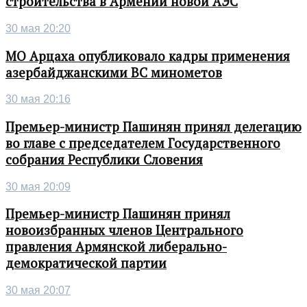
строительства в Армении новой АЭС
30 мая 20:20
МО Арцаха опубликовало кадры применения
азербайджанскими ВС минометов
30 мая 20:16
Премьер-министр Пашинян принял делегацию
во главе с председателем Государственного
собрания Республики Словения
30 мая 20:09
Премьер-министр Пашинян принял
новоизбранных членов Центрального
правления Армянской либерально-
демократической партии
30 мая 20:07