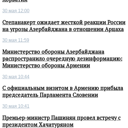
30 мая 12:00
Степанакерт ожидает жесткой реакции России
на угрозы Азербайджана в отношении Арцаха
30 мая 11:59
Министерство обороны Азербайджана
распространило очередную дезинформацию:
Министерство обороны Армении
30 мая 10:44
С официальным визитом в Армению прибыла
председатель Парламента Словении
30 мая 10:41
Премьер-министр Пашинян провел встречу с
президентом Хачатуряном