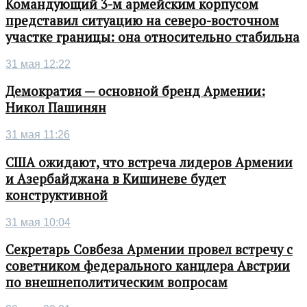
Командующий 3-м армейским корпусом
представил ситуацию на северо-восточном
участке границы: она относительно стабильна
31 мая 12:22
Демократия — основной бренд Армении:
Никол Пашинян
31 мая 11:26
США ожидают, что встреча лидеров Армении
и Азербайджана в Кишиневе будет
конструктивной
31 мая 10:04
Секретарь Совбеза Армении провел встречу с
советником федерального канцлера Австрии
по внешнеполитическим вопросам