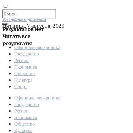
Отправить
Республика Армения
Пятница, 7 августа, 2026
Результатов нет
Читать все
результаты
Официальная хроника
Государство
Регион
Экономика
Общество
Культура
Спорт
Официальная хроника
Государство
Регион
Экономика
Общество
Культура