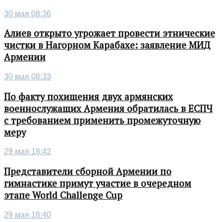
30 мая 08:36
Алиев открыто угрожает провести этнические
чистки в Нагорном Карабахе: заявление МИД
Армении
30 мая 08:33
По факту похищения двух армянских
военнослужащих Армения обратилась в ЕСПЧ
с требованием применить промежуточную
меру
29 мая 18:42
Представители сборной Армении по
гимнастике примут участие в очередном
этапе World Challenge Cup
29 мая 18:40