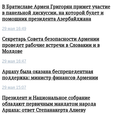
В Братиславе Армен Григорян примет участие
в панельной дискуссии, на которой будет и
помощник президента Азербайджана
29 мая 16:49
Секретарь Совета безопасности Армении
проведет рабочие встречи в Словакии и в
Молдове
29 мая 16:47
Арцаху была оказана беспрецедентная
поддержка: министр финансов Армении
29 мая 15:07
Президент и Национальное собрание
обладают первичным мандатом народа
Арцаха: ответ Степанакерта Алиеву