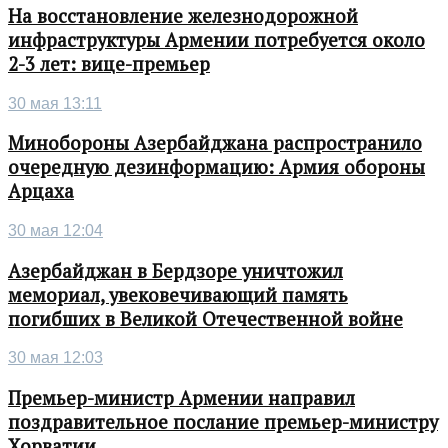
На восстановление железнодорожной
инфраструктуры Армении потребуется около
2-3 лет: вице-премьер
30 мая 13:11
Минобороны Азербайджана распространило
очередную дезинформацию: Армия обороны
Арцаха
30 мая 12:04
Азербайджан в Бердзоре уничтожил
мемориал, увековечивающий память
погибших в Великой Отечественной войне
30 мая 12:03
Премьер-министр Армении направил
поздравительное послание премьер-министру
Хорватии