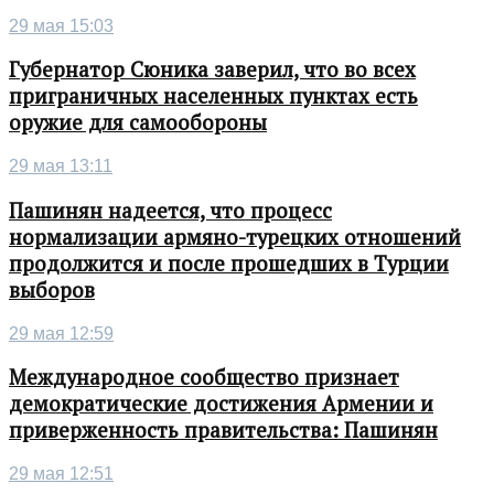
29 мая 15:03
Губернатор Сюника заверил, что во всех
приграничных населенных пунктах есть
оружие для самообороны
29 мая 13:11
Пашинян надеется, что процесс
нормализации армяно-турецких отношений
продолжится и после прошедших в Турции
выборов
29 мая 12:59
Международное сообщество признает
демократические достижения Армении и
приверженность правительства: Пашинян
29 мая 12:51