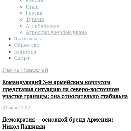
Иран
Грузия
Турция
Азербайджан
Агрессия Азербайджана
Экономика
Общество
Культура
Спорт
Лента Новостей
Командующий 3-м армейским корпусом
представил ситуацию на северо-восточном
участке границы: она относительно стабильна
31 мая 12:22
Демократия — основной бренд Армении:
Никол Пашинян