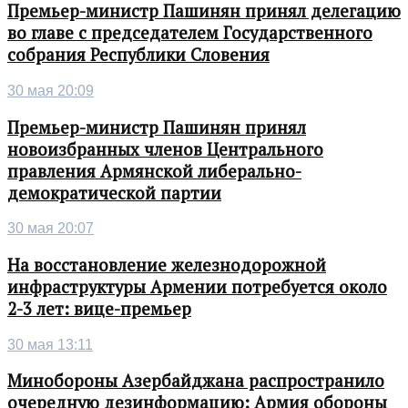
Премьер-министр Пашинян принял делегацию
во главе с председателем Государственного
собрания Республики Словения
30 мая 20:09
Премьер-министр Пашинян принял
новоизбранных членов Центрального
правления Армянской либерально-
демократической партии
30 мая 20:07
На восстановление железнодорожной
инфраструктуры Армении потребуется около
2-3 лет: вице-премьер
30 мая 13:11
Минобороны Азербайджана распространило
очередную дезинформацию: Армия обороны