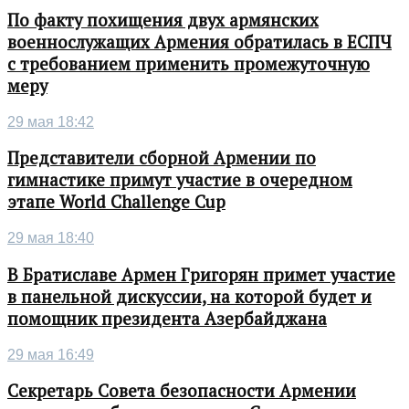
По факту похищения двух армянских
военнослужащих Армения обратилась в ЕСПЧ
с требованием применить промежуточную
меру
29 мая 18:42
Представители сборной Армении по
гимнастике примут участие в очередном
этапе World Challenge Cup
29 мая 18:40
В Братиславе Армен Григорян примет участие
в панельной дискуссии, на которой будет и
помощник президента Азербайджана
29 мая 16:49
Секретарь Совета безопасности Армении