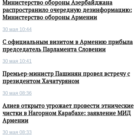
Министерство обороны Азербайджана
распространило очередную дезинформацию:
Министерство обороны Армении
30 мая 10:44
С официальным визитом в Армению прибыла
председатель Парламента Словении
30 мая 10:41
Премьер-министр Пашинян провел встречу с
президентом Хачатуряном
30 мая 08:36
Алиев открыто угрожает провести этнические
чистки в Нагорном Карабахе: заявление МИД
Армении
30 мая 08:33