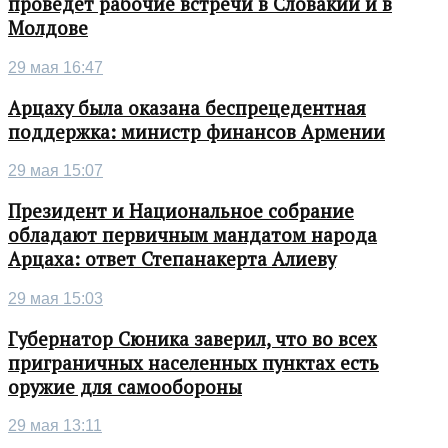
проведет рабочие встречи в Словакии и в
Молдове
29 мая 16:47
Арцаху была оказана беспрецедентная
поддержка: министр финансов Армении
29 мая 15:07
Президент и Национальное собрание
обладают первичным мандатом народа
Арцаха: ответ Степанакерта Алиеву
29 мая 15:03
Губернатор Сюника заверил, что во всех
приграничных населенных пунктах есть
оружие для самообороны
29 мая 13:11