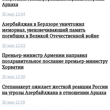
Арцаха
30 мая 12:04
Азербайджан в Бердзоре уничтожил
мемориал, увековечивающий память
погибших в Великой Отечественной войне
30 мая 12:03
Премьер-министр Армении направил
поздравительное послание премьер-министру
Хорватии
30 мая 12:00
Степанакерт ожидает жесткой реакции России
на угрозы Азербайджана в отношении Арцаха
30 мая 11:59