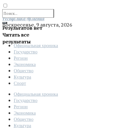
Отправить
Республика Армения
Воскресенье, 9 августа, 2026
Результатов нет
Читать все
результаты
Официальная хроника
Государство
Регион
Экономика
Общество
Культура
Спорт
Официальная хроника
Государство
Регион
Экономика
Общество
Культура