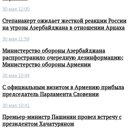
30 мая 12:00
Степанакерт ожидает жесткой реакции России
на угрозы Азербайджана в отношении Арцаха
30 мая 11:59
Министерство обороны Азербайджана
распространило очередную дезинформацию:
Министерство обороны Армении
30 мая 10:44
С официальным визитом в Армению прибыла
председатель Парламента Словении
30 мая 10:41
Премьер-министр Пашинян провел встречу с
президентом Хачатуряном