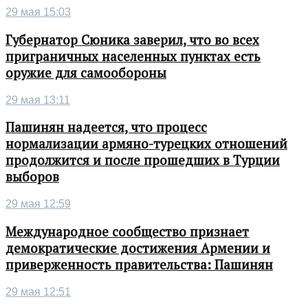
29 мая 15:03
Губернатор Сюника заверил, что во всех
приграничных населенных пунктах есть
оружие для самообороны
29 мая 13:11
Пашинян надеется, что процесс
нормализации армяно-турецких отношений
продолжится и после прошедших в Турции
выборов
29 мая 12:59
Международное сообщество признает
демократические достижения Армении и
приверженность правительства: Пашинян
29 мая 12:51