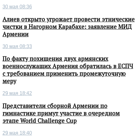
30 мая 08:36
Алиев открыто угрожает провести этнические
чистки в Нагорном Карабахе: заявление МИД
Армении
30 мая 08:33
По факту похищения двух армянских
военнослужащих Армения обратилась в ЕСПЧ
с требованием применить промежуточную
меру
29 мая 18:42
Представители сборной Армении по
гимнастике примут участие в очередном
этапе World Challenge Cup
29 мая 18:40