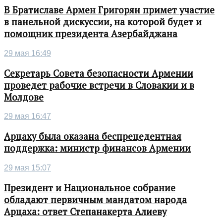
В Братиславе Армен Григорян примет участие
в панельной дискуссии, на которой будет и
помощник президента Азербайджана
29 мая 16:49
Секретарь Совета безопасности Армении
проведет рабочие встречи в Словакии и в
Молдове
29 мая 16:47
Арцаху была оказана беспрецедентная
поддержка: министр финансов Армении
29 мая 15:07
Президент и Национальное собрание
обладают первичным мандатом народа
Арцаха: ответ Степанакерта Алиеву