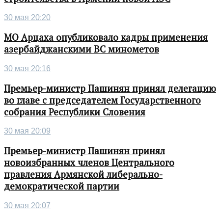
30 мая 20:20
МО Арцаха опубликовало кадры применения
азербайджанскими ВС минометов
30 мая 20:16
Премьер-министр Пашинян принял делегацию
во главе с председателем Государственного
собрания Республики Словения
30 мая 20:09
Премьер-министр Пашинян принял
новоизбранных членов Центрального
правления Армянской либерально-
демократической партии
30 мая 20:07