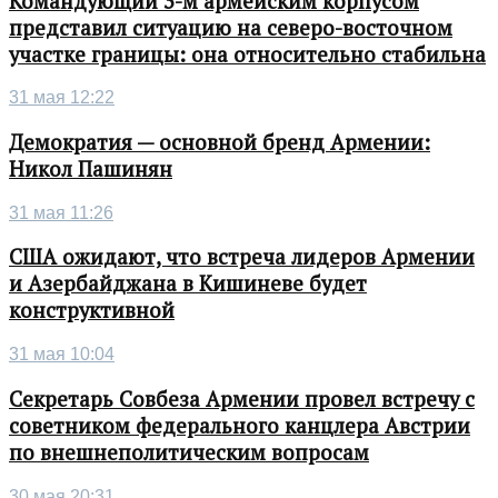
Командующий 3-м армейским корпусом
представил ситуацию на северо-восточном
участке границы: она относительно стабильна
31 мая 12:22
Демократия — основной бренд Армении:
Никол Пашинян
31 мая 11:26
США ожидают, что встреча лидеров Армении
и Азербайджана в Кишиневе будет
конструктивной
31 мая 10:04
Секретарь Совбеза Армении провел встречу с
советником федерального канцлера Австрии
по внешнеполитическим вопросам
30 мая 20:31