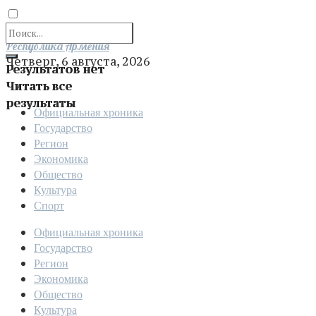
Отправить
Республика Армения
Четверг, 6 августа, 2026
Результатов нет
Читать все
результаты
Официальная хроника
Государство
Регион
Экономика
Общество
Культура
Спорт
Официальная хроника
Государство
Регион
Экономика
Общество
Культура