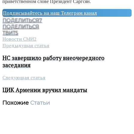
приветственном слове Президент Саргсян.
Подписывайтесь на наш Телеграм канал
ПОДЕЛИТЬСЯ
7
ПОДЕЛИТЬСЯ
ТВИТ
5
Новости СМИ2
Предыдущая статья
НС завершило работу внеочередного
заседания
Следующая статья
ЦИК Армении вручил мандаты
Похожие
Статьи