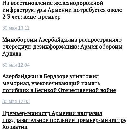
На восстановление железнодорожной
инфраструктуры Армении потребуется около
2-3 лет: вице-премьер
30 мая 13:11
Минобороны Азербайджана распространило
очередную дезинформацию: Армия обороны
Арцаха
30 мая 12:04
Азербайджан в Бердзоре уничтожил
мемориал, увековечивающий память
погибших в Великой Отечественной войне
30 мая 12:03
Премьер-министр Армении направил
поздравительное послание премьер-министру
Хорватии