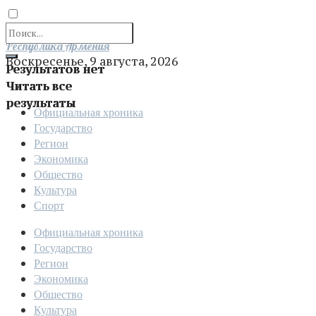
Отправить
Республика Армения
Воскресенье, 9 августа, 2026
Результатов нет
Читать все
результаты
Официальная хроника
Государство
Регион
Экономика
Общество
Культура
Спорт
Официальная хроника
Государство
Регион
Экономика
Общество
Культура