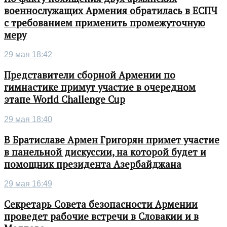
военнослужащих Армения обратилась в ЕСПЧ
с требованием применить промежуточную
меру
29 мая 18:42
Представители сборной Армении по
гимнастике примут участие в очередном
этапе World Challenge Cup
29 мая 18:40
В Братиславе Армен Григорян примет участие
в панельной дискуссии, на которой будет и
помощник президента Азербайджана
29 мая 16:49
Секретарь Совета безопасности Армении
проведет рабочие встречи в Словакии и в