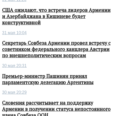
США ожидают, что встреча лидеров Армении
и Азербайджана в Кишиневе будет
конструктивной
31 мая 10:04
Секретарь Совбеза Армении провел встречу с
советником федерального канцлера Австрии
по внешнеполитическим вопросам
30 мая 20:31
Премьер-министр Пашинян принял
парламентскую делегацию Аргентины
30 мая 20:29
Словения рассчитывает на поддержку
Армении в получении статуса непостоянного
члена Совбеза ООН