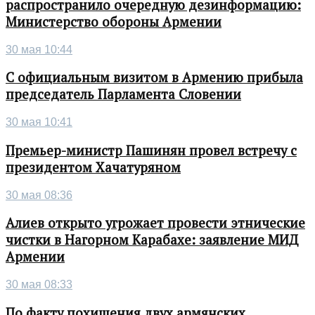
распространило очередную дезинформацию:
Министерство обороны Армении
30 мая 10:44
С официальным визитом в Армению прибыла
председатель Парламента Словении
30 мая 10:41
Премьер-министр Пашинян провел встречу с
президентом Хачатуряном
30 мая 08:36
Алиев открыто угрожает провести этнические
чистки в Нагорном Карабахе: заявление МИД
Армении
30 мая 08:33
По факту похищения двух армянских