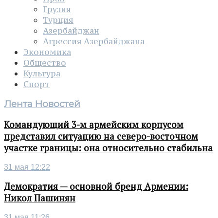
Грузия
Турция
Азербайджан
Агрессия Азербайджана
Экономика
Общество
Культура
Спорт
Лента Новостей
Командующий 3-м армейским корпусом
представил ситуацию на северо-восточном
участке границы: она относительно стабильна
31 мая 12:22
Демократия — основной бренд Армении:
Никол Пашинян
31 мая 11:26