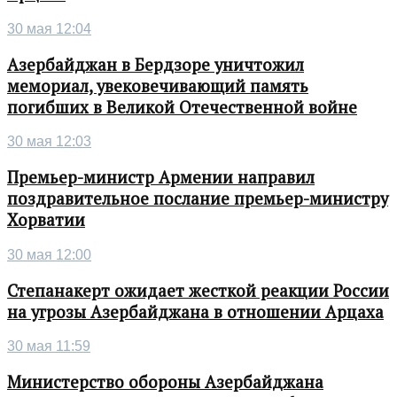
30 мая 12:04
Азербайджан в Бердзоре уничтожил
мемориал, увековечивающий память
погибших в Великой Отечественной войне
30 мая 12:03
Премьер-министр Армении направил
поздравительное послание премьер-министру
Хорватии
30 мая 12:00
Степанакерт ожидает жесткой реакции России
на угрозы Азербайджана в отношении Арцаха
30 мая 11:59
Министерство обороны Азербайджана