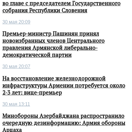
во главе с председателем Государственного
собрания Республики Словения
30 мая 20:09
Премьер-министр Пашинян принял
новоизбранных членов Центрального
правления Армянской либерально-
демократической партии
30 мая 20:07
На восстановление железнодорожной
инфраструктуры Армении потребуется около
2-3 лет: вице-премьер
30 мая 13:11
Минобороны Азербайджана распространило
очередную дезинформацию: Армия обороны
Арцаха