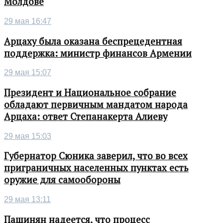
Молдове
29 мая 16:47
Арцаху была оказана беспрецедентная
поддержка: министр финансов Армении
29 мая 15:07
Президент и Национальное собрание
обладают первичным мандатом народа
Арцаха: ответ Степанакерта Алиеву
29 мая 15:03
Губернатор Сюника заверил, что во всех
приграничных населенных пунктах есть
оружие для самообороны
29 мая 13:11
Пашинян надеется, что процесс