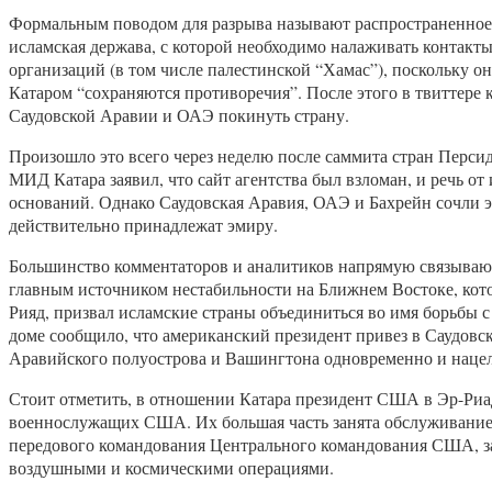
Формальным поводом для разрыва называют распространенное к
исламская держава, с которой необходимо налаживать контакт
организаций (в том числе палестинской “Хамас”), поскольку
Катаром “сохраняются противоречия”. После этого в твиттере 
Саудовской Аравии и ОАЭ покинуть страну.
Произошло это всего через неделю после саммита стран Перси
МИД Катара заявил, что сайт агентства был взломан, и речь о
оснований. Однако Саудовская Аравия, ОАЭ и Бахрейн сочли 
действительно принадлежат эмиру.
Большинство комментаторов и аналитиков напрямую связывают
главным источником нестабильности на Ближнем Востоке, кото
Рияд, призвал исламские страны объединиться во имя борьбы с
доме сообщило, что американский президент привез в Саудов
Аравийского полуострова и Вашингтона одновременно и нацел
Стоит отметить, в отношении Катара президент США в Эр-Риаде
военнослужащих США. Их большая часть занята обслуживанием 
передового командования Центрального командования США, з
воздушными и космическими операциями.