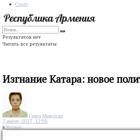
Спорт
Результатов нет
Читать все результаты
Изгнание Катара: новое пол
Гаянэ Мовсесян
7 июня, 2017, 12:55
в
Регион