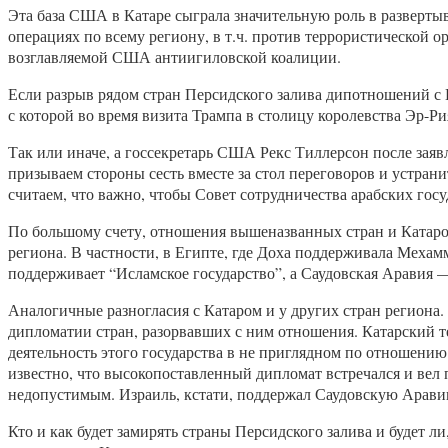
Эта база США в Катаре сыграла значительную роль в разверты
операциях по всему региону, в т.ч. против террористической
возглавляемой США антиигиловской коалиции.
Если разрыв рядом стран Персидского залива дипотношений с 
с которой во время визита Трампа в столицу королевства Эр-
Так или иначе, а госсекретарь США Рекс Тиллерсон после заяв
призываем стороны сесть вместе за стол переговоров и устран
считаем, что важно, чтобы Совет сотрудничества арабских гос
По большому счету, отношения вышеназванных стран и Катаро
региона. В частности, в Египте, где Доха поддерживала Меха
поддерживает “Исламское государство”, а Саудовская Аравия 
Аналогичные разногласия с Катаром и у других стран регион
дипломатии стран, разорвавших с ним отношения. Катарский 
деятельность этого государства в не приглядном по отношени
известно, что высокопоставленный дипломат встречался и вел
недопустимым. Израиль, кстати, поддержал Саудовскую Аравию
Кто и как будет замирять страны Персидского залива и будет 