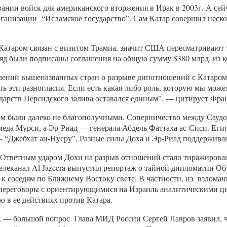
вании войск для американского вторжения в Ирак в 2003г. А с
 организации “Исламское государство”. Сам Катар совершил нес
Катаром связан с визитом Трампа, значит США пересматривают 
Рияд были подписаны соглашения на общую сумму $380 млрд, из 
лений вышеназванных стран о разрыве дипотношений с Катаром п
ить эти разногласия. Если есть какая-либо роль, которую мы мо
ударств Персидского залива оставался единым”, — цитирует Фра
м были далеко не благополучными. Соперничество между Саудо
ммеда Мурси, а Эр-Риад — генерала Абдель Фаттаха ас-Сиси. Ег
— “Джебхат ан-Нусру”. Разные силы Доха и Эр-Риад поддержива
а. Ответным ударом Дохи на разрыв отношений стало тиражиро
телеканал Al Jazeera выпустил репортаж о тайной дипломатии
ю к соседям по Ближнему Востоку свете. В частности, из взло
 переговоры с ориентирующимися на Израиль аналитическими це
 в ее действиях против Катара.
ли, — большой вопрос. Глава МИД России Сергей Лавров заявил, 