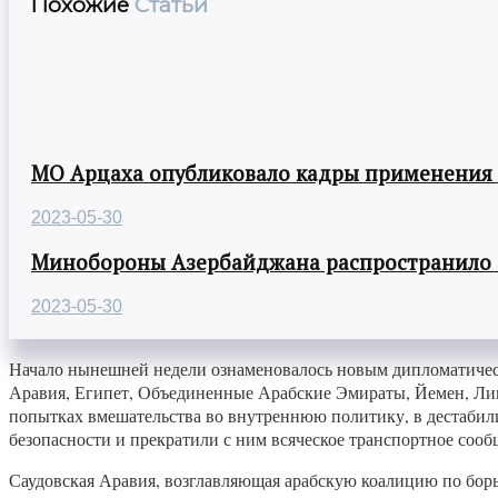
Похожие
Статьи
МО Арцаха опубликовало кадры применения
2023-05-30
Минобороны Азербайджана распространило
2023-05-30
Начало нынешней недели ознаменовалось новым дипломатичес
Аравия, Египет, Объединенные Арабские Эмираты, Йемен, Лив
попытках вмешательства во внутреннюю политику, в дестабил
безопасности и прекратили с ним всяческое транспортное сооб
Саудовская Аравия, возглавляющая арабскую коалицию по борьб