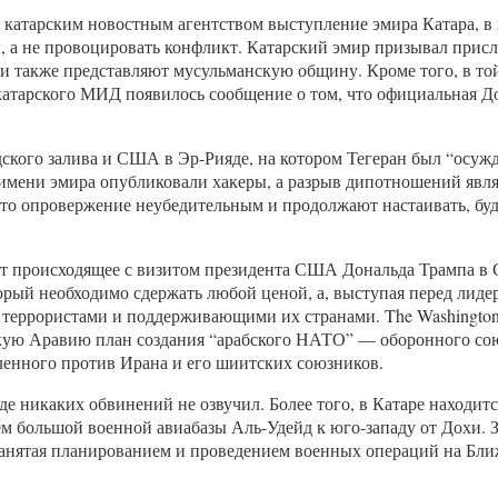
атарским новостным агентством выступление эмира Катара, в к
ы, а не провоцировать конфликт. Катарский эмир призывал при
 они также представляют мусульманскую общину. Кроме того, в
катарского МИД появилось сообщение о том, что официальная До
дского залива и США в Эр-Рияде, на котором Тегеран был “осу
т имени эмира опубликовали хакеры, а разрыв дипотношений явл
это опровержение неубедительным и продолжают настаивать, бу
 происходящее с визитом президента США Дональда Трампа в Са
рый необходимо сдержать любой ценой, а, выступая перед лиде
 террористами и поддерживающими их странами. The Washington 
скую Аравию план создания “арабского НАТО” — оборонного со
енного против Ирана и его шиитских союзников.
 никаких обвинений не озвучил. Более того, в Катаре находится
большой военной авиабазы Аль-Удейд к юго-западу от Дохи. Зд
анятая планированием и проведением военных операций на Бли