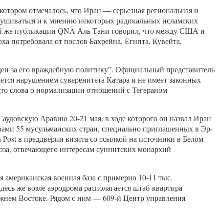
отором отмечалось, что Иран — серьезная региональная и
слушиваться и к мнению некоторых радикальных исламских
 той же публикации QNA Аль Тани говорил, что между США и
ха потребовала от послов Бахрейна, Египта, Кувейта,
жден за его враждебную политику”. Официальный представитель
яется нарушением суверенитета Катара и не имеет законных
дто слова о нормализации отношений с Тегераном
удовскую Аравию 20-21 мая, в ходе которого он назвал Иран
рами 55 мусульманских стран, специально приглашенных в Эр-
Post в преддверии визита со ссылкой на источники в Белом
юза, отвечающего интересам суннитских монархий
 американская военная база с примерно 10-11 тыс.
есь же возле аэродрома располагается штаб-квартира
жнем Востоке. Рядом с ним — 609-й Центр управления