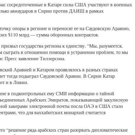
ейчас сосредоточенные в Катаре силы США участвуют в военных
колько авиаударов в Сирии против ДАИШ в рамках
точку опоры в регионе и переносят ее на Саудовскую Аравию,
коих $110 млрд — сумма оборонных контрактов.
ризвал государства региона к единству. “Мы, разумеется,
жем сыграть в отношении помощи в устранении проблем, то мы
нс Пресс заявление Тиллерсона.
вский Аравией и Катаром проявлялось в разных странах
ипет тогда подыграл Саудовской Аравии. В Сирии Катар
ют и в Ливии.
вание в подконтрольных ему СМИ информации о тайной
 Объединенных Арабских Эмиратов, показывающий закулисную
манной хакерами электронной почты посла ОАЭ в США стало
нтрами, что для ваххабитских монархий считается
что “решение ряда арабских стран разорвать дипломатические