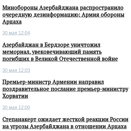
Минобороны Азербайджана распространило
очередную дезинформацию: Армия обороны
Арцаха
30 мая 12:04
Азербайджан в Бердзоре уничтожил
мемориал, увековечивающий память
погибших в Великой Отечественной войне
30 мая 12:03
Премьер-министр Армении направил
поздравительное послание премьер-министру
Хорватии
30 мая 12:00
Степанакерт ожидает жесткой реакции России
на угрозы Азербайджана в отношении Арцаха