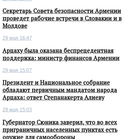
Секретарь Совета безопасности Армении
проведет рабочие встречи в Словакии и в
Молдове
29 мая 16:47
Арцаху была оказана беспрецедентная
поддержка: министр финансов Армении
29 мая 15:07
Президент и Национальное собрание
обладают первичным мандатом народа
Арцаха: ответ Степанакерта Алиеву
29 мая 15:03
Губернатор Сюника заверил, что во всех
приграничных населенных пунктах есть
оружие для самообороны