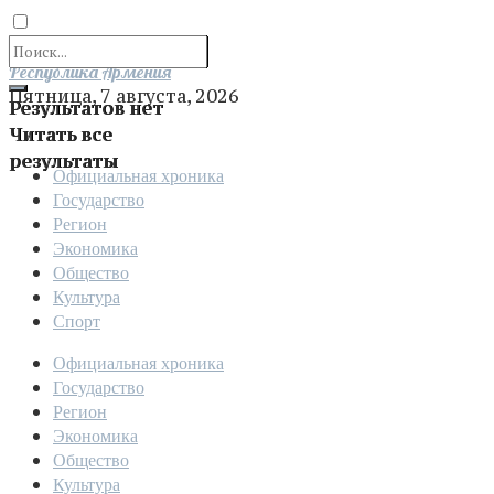
Отправить
Республика Армения
Пятница, 7 августа, 2026
Результатов нет
Читать все
результаты
Официальная хроника
Государство
Регион
Экономика
Общество
Культура
Спорт
Официальная хроника
Государство
Регион
Экономика
Общество
Культура