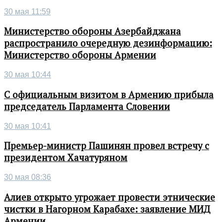
30 мая 11:59
Министерство обороны Азербайджана
распространило очередную дезинформацию:
Министерство обороны Армении
30 мая 10:44
С официальным визитом в Армению прибыла
председатель Парламента Словении
30 мая 10:41
Премьер-министр Пашинян провел встречу с
президентом Хачатуряном
30 мая 08:36
Алиев открыто угрожает провести этнические
чистки в Нагорном Карабахе: заявление МИД
Армении