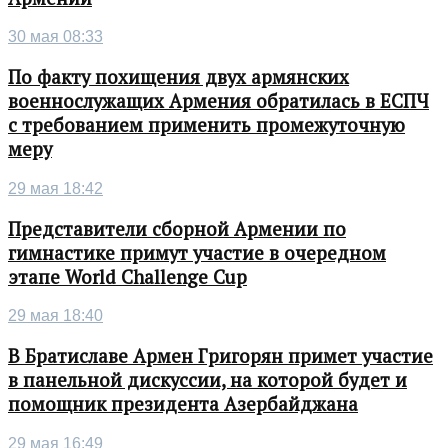
30 мая 08:33
По факту похищения двух армянских
военнослужащих Армения обратилась в ЕСПЧ
с требованием применить промежуточную
меру
29 мая 18:42
Представители сборной Армении по
гимнастике примут участие в очередном
этапе World Challenge Cup
29 мая 18:40
В Братиславе Армен Григорян примет участие
в панельной дискуссии, на которой будет и
помощник президента Азербайджана
29 мая 16:49