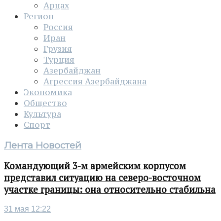
Арцах
Регион
Россия
Иран
Грузия
Турция
Азербайджан
Агрессия Азербайджана
Экономика
Общество
Культура
Спорт
Лента Новостей
Командующий 3-м армейским корпусом
представил ситуацию на северо-восточном
участке границы: она относительно стабильна
31 мая 12:22