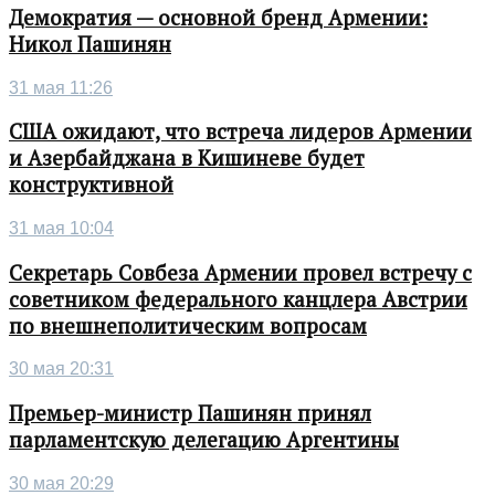
Демократия — основной бренд Армении:
Никол Пашинян
31 мая 11:26
США ожидают, что встреча лидеров Армении
и Азербайджана в Кишиневе будет
конструктивной
31 мая 10:04
Секретарь Совбеза Армении провел встречу с
советником федерального канцлера Австрии
по внешнеполитическим вопросам
30 мая 20:31
Премьер-министр Пашинян принял
парламентскую делегацию Аргентины
30 мая 20:29