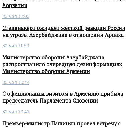
Хорватии
30 мая 12:00
Степанакерт ожидает жесткой реакции России
на угрозы Азербайджана в отношении Арцаха
30 мая 11:59
Министерство обороны Азербайджана
распространило очередную дезинформацию:
Министерство обороны Армении
30 мая 10:44
С официальным визитом в Армению прибыла
председатель Парламента Словении
30 мая 10:41
Премьер-министр Пашинян провел встречу с