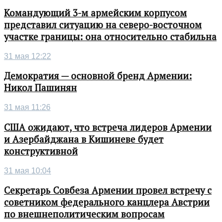
Командующий 3-м армейским корпусом
представил ситуацию на северо-восточном
участке границы: она относительно стабильна
31 мая 12:22
Демократия — основной бренд Армении:
Никол Пашинян
31 мая 11:26
США ожидают, что встреча лидеров Армении
и Азербайджана в Кишиневе будет
конструктивной
31 мая 10:04
Секретарь Совбеза Армении провел встречу с
советником федерального канцлера Австрии
по внешнеполитическим вопросам