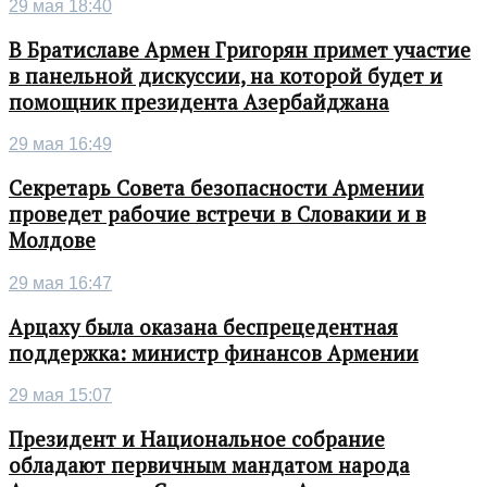
29 мая 18:40
В Братиславе Армен Григорян примет участие
в панельной дискуссии, на которой будет и
помощник президента Азербайджана
29 мая 16:49
Секретарь Совета безопасности Армении
проведет рабочие встречи в Словакии и в
Молдове
29 мая 16:47
Арцаху была оказана беспрецедентная
поддержка: министр финансов Армении
29 мая 15:07
Президент и Национальное собрание
обладают первичным мандатом народа