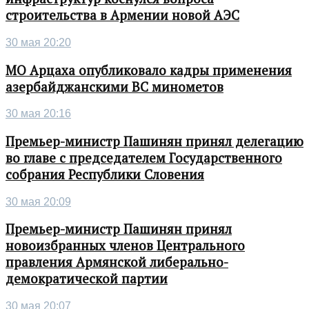
строительства в Армении новой АЭС
30 мая 20:20
МО Арцаха опубликовало кадры применения
азербайджанскими ВС минометов
30 мая 20:16
Премьер-министр Пашинян принял делегацию
во главе с председателем Государственного
собрания Республики Словения
30 мая 20:09
Премьер-министр Пашинян принял
новоизбранных членов Центрального
правления Армянской либерально-
демократической партии
30 мая 20:07