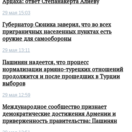
Арцаха: ответ Степанакерта Алиеву
29 мая 15:03
Губернатор Сюника заверил, что во всех
приграничных населенных пунктах есть
оружие для самообороны
29 мая 13:11
Пашинян надеется, что процесс
нормализации армяно-турецких отношений
продолжится и после прошедших в Турции
выборов
29 мая 12:59
Международное сообщество признает
демократические достижения Армении и
приверженность правительства: Пашинян