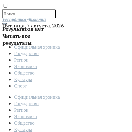
Отправить
Республика Армения
Пятница, 7 августа, 2026
Результатов нет
Читать все
результаты
Официальная хроника
Государство
Регион
Экономика
Общество
Культура
Спорт
Официальная хроника
Государство
Регион
Экономика
Общество
Культура