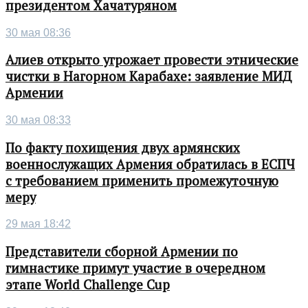
президентом Хачатуряном
30 мая 08:36
Алиев открыто угрожает провести этнические
чистки в Нагорном Карабахе: заявление МИД
Армении
30 мая 08:33
По факту похищения двух армянских
военнослужащих Армения обратилась в ЕСПЧ
с требованием применить промежуточную
меру
29 мая 18:42
Представители сборной Армении по
гимнастике примут участие в очередном
этапе World Challenge Cup