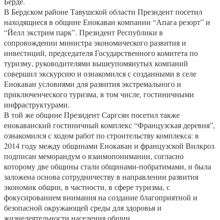
Берде.
В Бердском районе Тавушской области Президент посетил
находящиеся в общине Енокаван компании “Апага резорт” и
“Йелл экстрим парк”. Президент Республики в
сопровождении министра экономического развития и
инвестиций, председателя Государственного комитета по
туризму, руководителями вышеупомянутых компаний
совершил экскурсию и ознакомился с созданными в селе
Енокаван условиями для развития экстремального и
приключенческого туризма, в том числе, гостиничными
инфраструктурами.
В той же общине Президент Саргсян посетил также
енокаванский гостиничный комплекс “Французская деревня”,
ознакомился с ходом работ по строительству комплекса: в
2014 году между общинами Енокаван и французской Вилкроз
подписан меморандум о взаимопонимании, согласно
которому две общины стали общинами-побратимами, и была
заложена основа сотрудничеству в направлении развития
экономик общин, в частности, в сфере туризма, с
фокусированием внимания на создание благоприятной и
безопасной окружающей среды для здоровья и
жизнедеятельности населения общин.