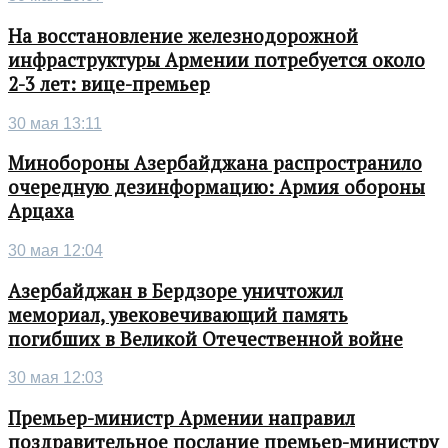
На восстановление железнодорожной
инфраструктуры Армении потребуется около
2-3 лет: вице-премьер
30 мая 13:11
Минобороны Азербайджана распространило
очередную дезинформацию: Армия обороны
Арцаха
30 мая 12:04
Азербайджан в Бердзоре уничтожил
мемориал, увековечивающий память
погибших в Великой Отечественной войне
30 мая 12:03
Премьер-министр Армении направил
поздравительное послание премьер-министру