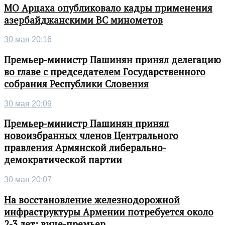
МО Арцаха опубликовало кадры применения
азербайджанскими ВС минометов
30 мая 20:16
Премьер-министр Пашинян принял делегацию
во главе с председателем Государственного
собрания Республики Словения
30 мая 20:09
Премьер-министр Пашинян принял
новоизбранных членов Центрального
правления Армянской либерально-
демократической партии
30 мая 20:07
На восстановление железнодорожной
инфраструктуры Армении потребуется около
2-3 лет: вице-премьер