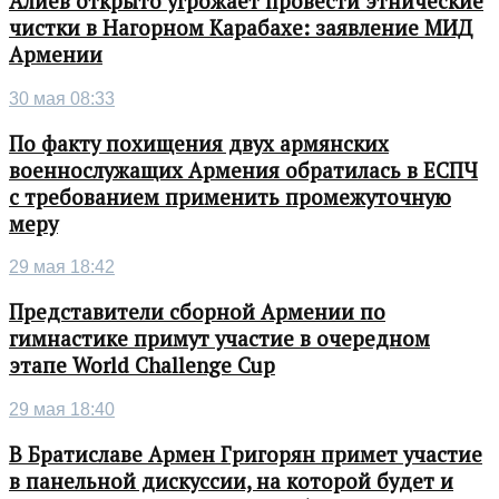
Алиев открыто угрожает провести этнические
чистки в Нагорном Карабахе: заявление МИД
Армении
30 мая 08:33
По факту похищения двух армянских
военнослужащих Армения обратилась в ЕСПЧ
с требованием применить промежуточную
меру
29 мая 18:42
Представители сборной Армении по
гимнастике примут участие в очередном
этапе World Challenge Cup
29 мая 18:40
В Братиславе Армен Григорян примет участие
в панельной дискуссии, на которой будет и