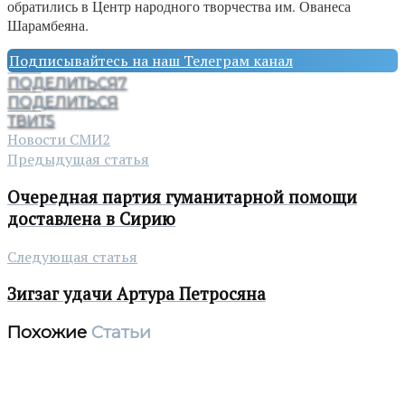
обратились в Центр народного творчества им. Ованеса
Шарамбеяна.
Подписывайтесь на наш Телеграм канал
ПОДЕЛИТЬСЯ
7
ПОДЕЛИТЬСЯ
ТВИТ
5
Новости СМИ2
Предыдущая статья
Очередная партия гуманитарной помощи
доставлена в Сирию
Следующая статья
Зигзаг удачи Артура Петросяна
Похожие
Статьи