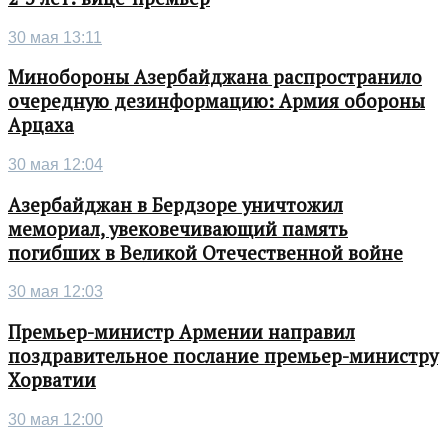
30 мая 13:11
Минобороны Азербайджана распространило
очередную дезинформацию: Армия обороны
Арцаха
30 мая 12:04
Азербайджан в Бердзоре уничтожил
мемориал, увековечивающий память
погибших в Великой Отечественной войне
30 мая 12:03
Премьер-министр Армении направил
поздравительное послание премьер-министру
Хорватии
30 мая 12:00