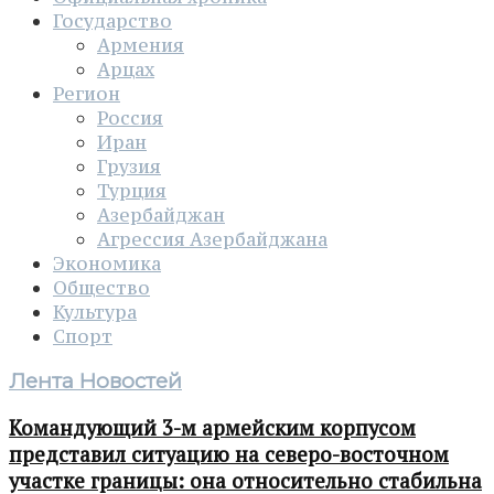
Государство
Армения
Арцах
Регион
Россия
Иран
Грузия
Турция
Азербайджан
Агрессия Азербайджана
Экономика
Общество
Культура
Спорт
Лента Новостей
Командующий 3-м армейским корпусом
представил ситуацию на северо-восточном
участке границы: она относительно стабильна