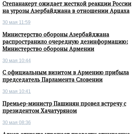
Степанакерт ожидает жесткой реакции России
на угрозы Азербайджана в отношении Арцаха
30 мая 11:59
Министерство обороны Азербайджана
распространило очередную дезинформацию:
Министерство обороны Армении
30 мая 10:44
С официальным визитом в Армению прибыла
председатель Парламента Словении
30 мая 10:41
Премьер-министр Пашинян провел встречу с
президентом Хачатуряном
30 мая 08:36