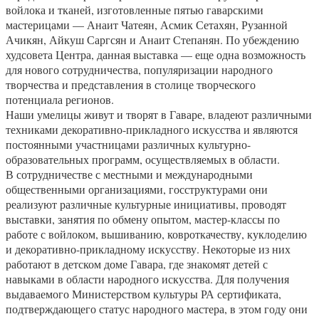
войлока и тканей, изготовленные пятью гаварскими
мастерицами — Анаит Чатеян, Асмик Сетахян, Рузанной
Ачикян, Айкуш Саргсян и Анаит Степанян. По убеждению
худсовета Центра, данная выставка — еще одна возможность
для нового сотрудничества, популяризации народного
творчества и представления в столице творческого
потенциала регионов.
Наши умелицы живут и творят в Гаваре, владеют различными
техниками декоративно-прикладного искусства и являются
постоянными участницами различных культурно-
образовательных программ, осуществляемых в области.
В сотрудничестве с местными и международными
общественными организациями, госструктурами они
реализуют различные культурные инициативы, проводят
выставки, занятия по обмену опытом, мастер-классы по
работе с войлоком, вышиванию, ковроткачеству, куклоделию
и декоративно-прикладному искусству. Некоторые из них
работают в детском доме Гавара, где знакомят детей с
навыками в области народного искусства. Для получения
выдаваемого Министерством культуры РА сертификата,
подтверждающего статус народного мастера, в этом году они