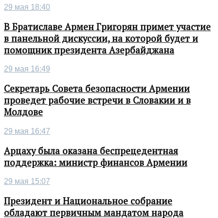
29 мая 18:40
В Братиславе Армен Григорян примет участие
в панельной дискуссии, на которой будет и
помощник президента Азербайджана
29 мая 16:49
Секретарь Совета безопасности Армении
проведет рабочие встречи в Словакии и в
Молдове
29 мая 16:47
Арцаху была оказана беспрецедентная
поддержка: министр финансов Армении
29 мая 15:07
Президент и Национальное собрание
обладают первичным мандатом народа