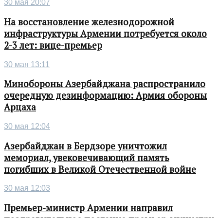
30 мая 20:07
На восстановление железнодорожной
инфраструктуры Армении потребуется около
2-3 лет: вице-премьер
30 мая 13:11
Минобороны Азербайджана распространило
очередную дезинформацию: Армия обороны
Арцаха
30 мая 12:04
Азербайджан в Бердзоре уничтожил
мемориал, увековечивающий память
погибших в Великой Отечественной войне
30 мая 12:03
Премьер-министр Армении направил