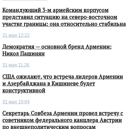
Командующий 3-м армейским корпусом
представил ситуацию на северо-восточном
участке границы: она относительно стабильна
31 мая 12:22
Демократия — основной бренд Армении:
Никол Пашинян
31 мая 11:26
США ожидают, что встреча лидеров Армении
и Азербайджана в Кишиневе будет
конструктивной
31 мая 10:04
Секретарь Совбеза Армении провел встречу с
советником федерального канцлера Австрии
по внешнеполитическим вопросам