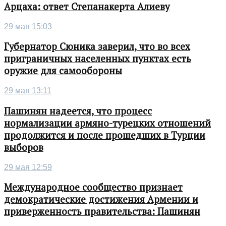
Арцаха: ответ Степанакерта Алиеву
29 мая 15:03
Губернатор Сюника заверил, что во всех
приграничных населенных пунктах есть
оружие для самообороны
29 мая 13:11
Пашинян надеется, что процесс
нормализации армяно-турецких отношений
продолжится и после прошедших в Турции
выборов
29 мая 12:59
Международное сообщество признает
демократические достижения Армении и
приверженность правительства: Пашинян