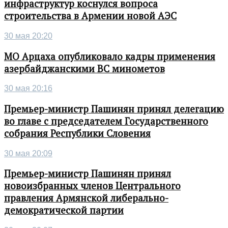
инфраструктур коснулся вопроса
строительства в Армении новой АЭС
30 мая 20:20
МО Арцаха опубликовало кадры применения
азербайджанскими ВС минометов
30 мая 20:16
Премьер-министр Пашинян принял делегацию
во главе с председателем Государственного
собрания Республики Словения
30 мая 20:09
Премьер-министр Пашинян принял
новоизбранных членов Центрального
правления Армянской либерально-
демократической партии