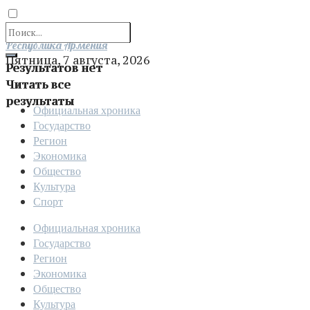
Отправить
Республика Армения
Пятница, 7 августа, 2026
Результатов нет
Читать все
результаты
Официальная хроника
Государство
Регион
Экономика
Общество
Культура
Спорт
Официальная хроника
Государство
Регион
Экономика
Общество
Культура