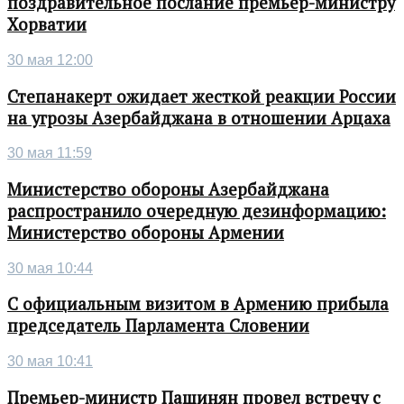
поздравительное послание премьер-министру
Хорватии
30 мая 12:00
Степанакерт ожидает жесткой реакции России
на угрозы Азербайджана в отношении Арцаха
30 мая 11:59
Министерство обороны Азербайджана
распространило очередную дезинформацию:
Министерство обороны Армении
30 мая 10:44
С официальным визитом в Армению прибыла
председатель Парламента Словении
30 мая 10:41
Премьер-министр Пашинян провел встречу с