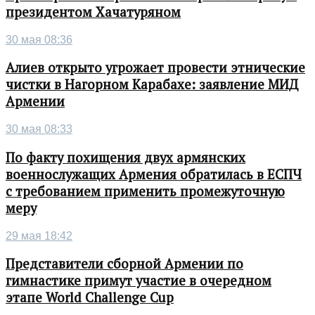
президентом Хачатуряном
30 мая 08:36
Алиев открыто угрожает провести этнические
чистки в Нагорном Карабахе: заявление МИД
Армении
30 мая 08:33
По факту похищения двух армянских
военнослужащих Армения обратилась в ЕСПЧ
с требованием применить промежуточную
меру
29 мая 18:42
Представители сборной Армении по
гимнастике примут участие в очередном
этапе World Challenge Cup