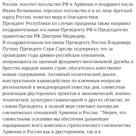
России, посетил посольство РФ в Армении и поздравил посла
Ивана Волынкина, персонал посольства и в их лице братский
народ России, пожелал мира и благоденствия.
Президент Республики по случаю праздника также направил
поздравительные послания Президенту РФ и Председателю
правительства РФ Дмитрию Медведеву.
В поздравительном послании Президенту России Владимиру
Путину Президент Серж Саргсян подчеркнул, что за
прошедшие годы армяно-российские отношения,
опирающиеся на прочный фундамент многовековой дружбы и
братства народов наших стран, обогатились качественно
новым содержанием. Активный политический диалог,
конструктивное взаимодействие по ключевым вопросам
региональной и международной повестки дня, совместная
реализация двусторонних проектов в экономической, военно-
технической, культурно-гуманитарной и других областях, по
словам Президента, в полной мере отвечают интересам
союзнических отношений Армении и России. “Уверен, что
совместными усилиями мы обеспечим дальнейшее
наращивание всего комплекса стратегического союзничества
Армении и России как в двустороннем, так и в