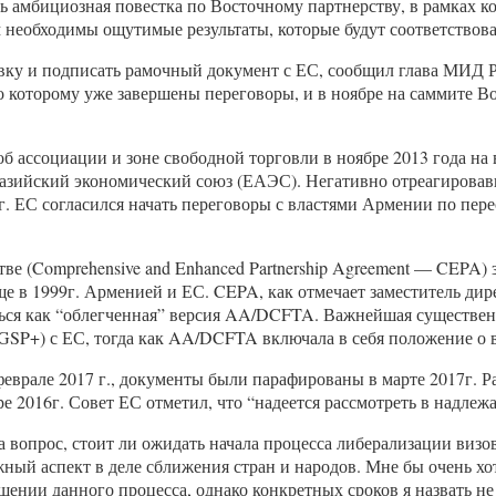
ь амбициозная повестка по Восточному партнерству, в рамках ко
еобходимы ощутимые результаты, которые будут соответствоват
вку и подписать рамочный документ с ЕС, сообщил глава МИД Р
о которому уже завершены переговоры, и в ноябре на саммите В
б ассоциации и зоне свободной торговли в ноябре 2013 года на
разийский экономический союз (ЕАЭС). Негативно отреагировав
г. ЕС согласился начать переговоры с властями Армении по пер
 (Comprehensive and Enhanced Partnership Agreement — CEPA) 
ще в 1999г. Арменией и ЕС. CEPA, как отмечает заместитель дир
ваться как “облегченная” версия AA/DCFTA. Важнейшая существе
GSP+) с ЕС, тогда как AA/DCFTA включала в себя положение о 
еврале 2017 г., документы были парафированы в марте 2017г.
 2016г. Совет ЕС отметил, что “надеется рассмотреть в надлеж
 вопрос, стоит ли ожидать начала процесса либерализации визо
ный аспект в деле сближения стран и народов. Мне бы очень х
ении данного процесса, однако конкретных сроков я назвать не