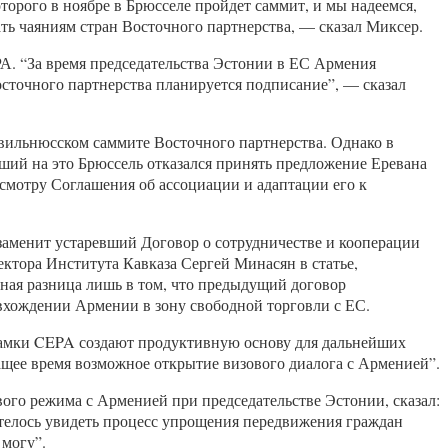
торого в ноябре в Брюсселе пройдет саммит, и мы надеемся,
ь чаяниям стран Восточного партнерства, — сказал Миксер.
А. “За время председательства Эстонии в ЕС Армения
осточного партнерства планируется подписание”, — сказал
 вильнюсском саммите Восточного партнерства. Однако в
ший на это Брюссель отказался принять предложение Еревана
есмотру Соглашения об ассоциации и адаптации его к
заменит устаревший Договор о сотрудничестве и кооперации
ектора Института Кавказа Сергей Минасян в статье,
нная разница лишь в том, что предыдущий договор
вхождении Армении в зону свободной торговли с ЕС.
 Рамки CEPA создают продуктивную основу для дальнейших
ащее время возможное открытие визового диалога с Арменией”.
вого режима с Арменией при председательстве Эстонии, сказал:
отелось увидеть процесс упрощения передвижения граждан
 могу”.