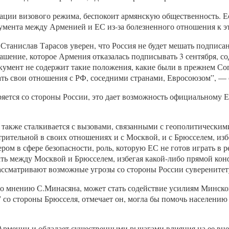
изации визового режима, беспокоит армянскую общественность. Е
умента между Арменией и ЕС из-за болезненного отношения к э
Станислав Тарасов уверен, что Россия не будет мешать подпис
ашение, которое Армения отказалась подписывать 3 сентября, с
кумент не содержит такие положения, какие были в прежнем Со
вать свои отношения с РФ, соседними странами, Евросоюзом”, — 
ется со стороны России, это дает возможность официальному Ер
я также сталкивается с вызовами, связанными с геополитически
трительной в своих отношениях и с Москвой, и с Брюсселем, из
ом в сфере безопасности, роль, которую ЕС не готов играть в р
ать между Москвой и Брюсселем, избегая какой-либо прямой конф
ассматривают возможные угрозы со стороны России суверените
по мнению С.Минасяна, может стать содействие усилиям Минск
” со стороны Брюсселя, отмечает он, могла бы помочь населени
 Армении и обладает существенными рычагами влияния на ее вн