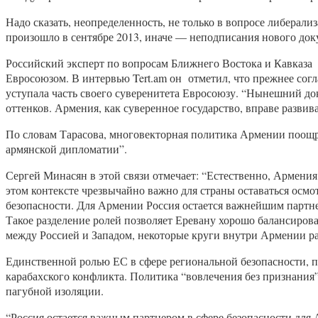
Надо сказать, неопределенность, не только в вопросе либерал
произошло в сентябре 2013, иначе — неподписания нового док
Российский эксперт по вопросам Ближнего Востока и Кавказа 
Евросоюзом. В интервью Tert.am он отметил, что прежнее согл
уступала часть своего суверенитета Евросоюзу. “Нынешний до
оттенков. Армения, как суверенное государство, вправе разви
По словам Тарасова, многовекторная политика Армении поощря
армянской дипломатии”.
Сергей Минасян в этой связи отмечает: “Естественно, Армени
этом контексте чрезвычайно важно для страны оставаться осмо
безопасности. Для Армении Россия остается важнейшим партнер
Такое разделение ролей позволяет Еревану хорошо балансиров
между Россией и Западом, некоторые круги внутри Армении р
Единственной ролью ЕС в сфере региональной безопасности, 
карабахского конфликта. Политика “вовлечения без признания
пагубной изоляции.
“Россия остается важным партнером в сфере безопасности для