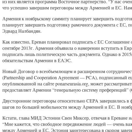
из них является программа Восточное партнерство. “У нас очен
что успешно завершим переговоры между Арменией и ЕС. Нам н
Армения к ноябрьскому саммиту планирует завершить подгото
планирует завершить подготовку рамочного документа с ЕС, п
Эдвард Налбандян.
Как известно, Ереван планировал подписать с ЕС Соглашение о
сентябре 2013г. Армения объявила о намерении вступить в Ев
подписать лишь политическую часть документа. Однако в 2015
обязательствам Армении в ЕАЭС.
Новый Договор о всеобъемлющем и расширенном сотрудничестве
(Partnership and Cooperation Agreement — PCA), подписанный е
опубликованной на сайте ponarseurasia.org, может рассматри
предоставляет Армении “генеральную систему преференций” (
Двусторонние переговоры относительно CEPA завершились в ф
шагов по большей мобильности между Арменией и ЕС. В ноябре
Кстати, глава МИД Эстонии Свен Миксер, отвечая в Ереване на
“Мне кажется, что свободное передвижение людей — очень важ
между Арменией и ЕС. Эстония заинтересована в скором заверш