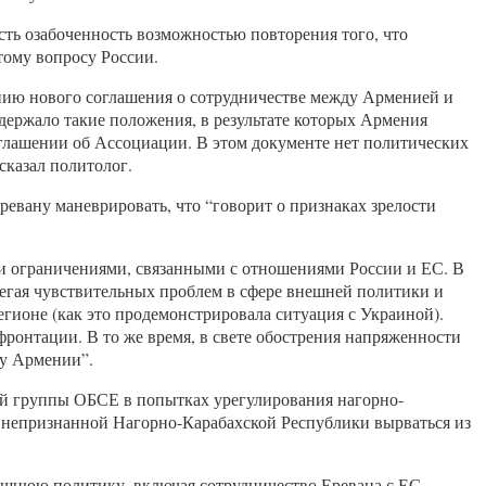
сть озабоченность возможностью повторения того, что
тому вопросу России.
анию нового соглашения о сотрудничестве между Арменией и
одержало такие положения, в результате которых Армения
глашении об Ассоциации. В этом документе нет политических
сказал политолог.
евану маневрировать, что “говорит о признаках зрелости
ми ограничениями, связанными с отношениями России и ЕС. В
бегая чувствительных проблем в сфере внешней политики и
егионе (как это продемонстрировала ситуация с Украиной).
ронтации. В то же время, в свете обострения напряженности
ту Армении”.
ой группы ОБСЕ в попытках урегулирования нагорно-
ю непризнанной Нагорно-Карабахской Республики вырваться из
ешнюю политику, включая сотрудничество Еревана с ЕС.