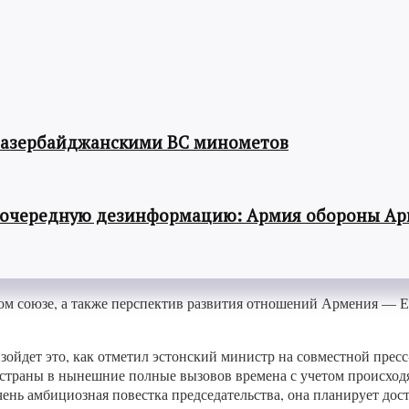
 азербайджанскими ВС минометов
 очередную дезинформацию: Армия обороны Ар
ом союзе, а также перспектив развития отношений Армения — Е
оизойдет это, как отметил эстонский министр на совместной п
о страны в нынешние полные вызовов времена с учетом происхо
очень амбициозная повестка председательства, она планирует до