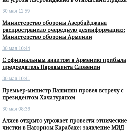
30 мая 11:59
Министерство обороны Азербайджана
распространило очередную дезинформацию:
Министерство обороны Армении
30 мая 10:44
С официальным визитом в Армению прибыла
председатель Парламента Словении
30 мая 10:41
Премьер-министр Пашинян провел встречу с
президентом Хачатуряном
30 мая 08:36
Алиев открыто угрожает провести этнические
чистки в Нагорном Карабахе: заявление МИД