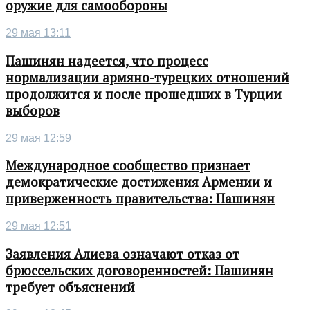
оружие для самообороны
29 мая 13:11
Пашинян надеется, что процесс
нормализации армяно-турецких отношений
продолжится и после прошедших в Турции
выборов
29 мая 12:59
Международное сообщество признает
демократические достижения Армении и
приверженность правительства: Пашинян
29 мая 12:51
Заявления Алиева означают отказ от
брюссельских договоренностей: Пашинян
требует объяснений