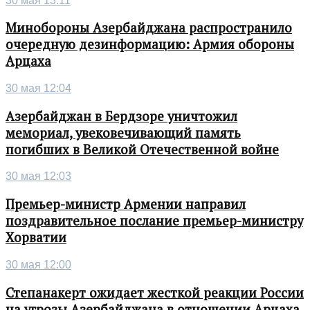
30 мая 13:11
Минобороны Азербайджана распространило
очередную дезинформацию: Армия обороны
Арцаха
30 мая 12:04
Азербайджан в Бердзоре уничтожил
мемориал, увековечивающий память
погибших в Великой Отечественной войне
30 мая 12:03
Премьер-министр Армении направил
поздравительное послание премьер-министру
Хорватии
30 мая 12:00
Степанакерт ожидает жесткой реакции России
на угрозы Азербайджана в отношении Арцаха