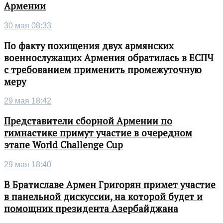
Армении
30 мая 08:33
По факту похищения двух армянских
военнослужащих Армения обратилась в ЕСПЧ
с требованием применить промежуточную
меру
29 мая 18:42
Представители сборной Армении по
гимнастике примут участие в очередном
этапе World Challenge Cup
29 мая 18:40
В Братиславе Армен Григорян примет участие
в панельной дискуссии, на которой будет и
помощник президента Азербайджана