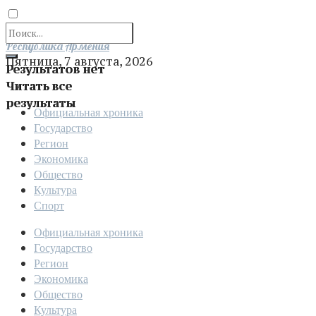
Отправить
Республика Армения
Пятница, 7 августа, 2026
Результатов нет
Читать все
результаты
Официальная хроника
Государство
Регион
Экономика
Общество
Культура
Спорт
Официальная хроника
Государство
Регион
Экономика
Общество
Культура