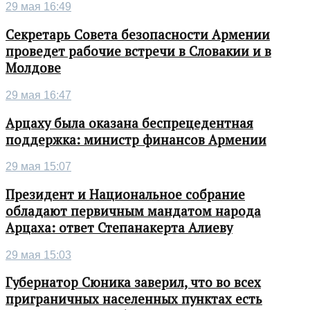
29 мая 16:49
Секретарь Совета безопасности Армении
проведет рабочие встречи в Словакии и в
Молдове
29 мая 16:47
Арцаху была оказана беспрецедентная
поддержка: министр финансов Армении
29 мая 15:07
Президент и Национальное собрание
обладают первичным мандатом народа
Арцаха: ответ Степанакерта Алиеву
29 мая 15:03
Губернатор Сюника заверил, что во всех
приграничных населенных пунктах есть