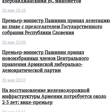
азербайджанскими ВС минометов
30 мая 20:16
Премьер-министр Пашинян принял делегацию
во главе с председателем Государственного
собрания Республики Словения
30 мая 20:09
Премьер-министр Пашинян принял
новоизбранных членов Центрального
правления Армянской либерально-
демократической партии
30 мая 20:07
На восстановление железнодорожной
инфраструктуры Армении потребуется около
2-3 лет: вице-премьер