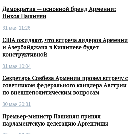
Демократия — основной бренд Армении:
Никол Пашинян
31 мая 11:26
США ожидают, что встреча лидеров Армении
и Азербайджана в Кишиневе будет
конструктивной
31 мая 10:04
Секретарь Совбеза Армении провел встречу с
советником федерального канцлера Австрии
по внешнеполитическим вопросам
30 мая 20:31
Премьер-министр Пашинян принял
парламентскую делегацию Аргентины