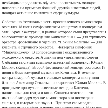
необходимо продолжать обучать и воспитывать молодое
поколение на примерах большой дружбы известных людей,
поощряя активные контакты в сфере культуры.
Собственно фестиваль в честь прославленного композитора
открылся 18 июня симфоническим концертом в концертном
зале “Арам Хачатурян”, в рамках которого были представлены
многооктавные произедения Канчели: “SIO” — для струнного
оркестра, фортепиано и ударных, “Ночные молитвы” — для
кларнета и струнного оркестра, Четвертая симфония
“Микеланджело”. В сопровождении Государственного
молодежного оркестра Армении под управлением Сергея
Смбатяна выступил всемирно известный кларнетист Юлиан
Милкис (Канада). Второй фестивальный концерт состоялся 19
июня в Доме камерной музыки им.Комитаса. В течение
вечера камерной музыки с сольным концертом выступили
баянист Александр Севастьян и кларнетист Юлиан Милкис. В
программе прозвучали известные мелодии Канчели,
написанные для театра и кино. Солисты отметили, что
именно благодаря музыке композитора они посмотрели
фильмы, в которых она звучит. При этом его мелодии
помогли им полюбить и понять эти кинокартины. И это как