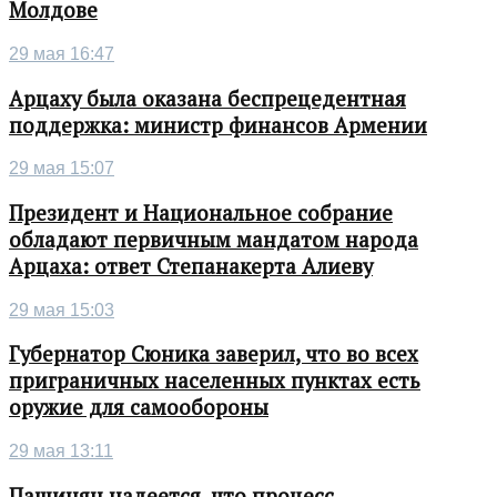
Молдове
29 мая 16:47
Арцаху была оказана беспрецедентная
поддержка: министр финансов Армении
29 мая 15:07
Президент и Национальное собрание
обладают первичным мандатом народа
Арцаха: ответ Степанакерта Алиеву
29 мая 15:03
Губернатор Сюника заверил, что во всех
приграничных населенных пунктах есть
оружие для самообороны
29 мая 13:11
Пашинян надеется, что процесс