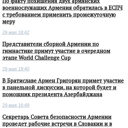
По факту похищения двух армянских
военнослужащих Армения обратилась в ЕСПЧ
с требованием применить промежуточную
меру
29 мая 18:42
Представители сборной Армении по
гимнастике примут участие в очередном
этапе World Challenge Cup
29 мая 18:40
В Братиславе Армен Григорян примет участие
в панельной дискуссии, на которой будет и
помощник президента Азербайджана
29 мая 16:49
Секретарь Совета безопасности Армении
проведет рабочие встречи в Словакии и в