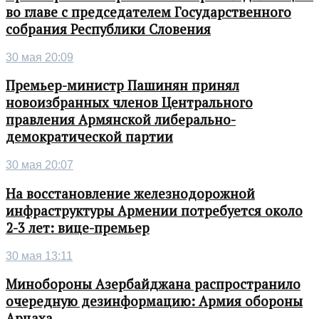
во главе с председателем Государственного
собрания Республики Словения
30 мая 20:09
Премьер-министр Пашинян принял
новоизбранных членов Центрального
правления Армянской либерально-
демократической партии
30 мая 20:07
На восстановление железнодорожной
инфраструктуры Армении потребуется около
2-3 лет: вице-премьер
30 мая 13:11
Минобороны Азербайджана распространило
очередную дезинформацию: Армия обороны
Арцаха