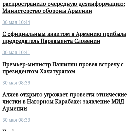
распространило очередную дезинформацию:
Министерство обороны Армении
30 мая 10:44
С официальным визитом в Армению прибыла
председатель Парламента Словении
30 мая 10:41
Премьер-министр Пашинян провел встречу с
президентом Хачатуряном
30 мая 08:36
Алиев открыто угрожает провести этнические
чистки в Нагорном Карабахе: заявление МИД
Армении
30 мая 08:33