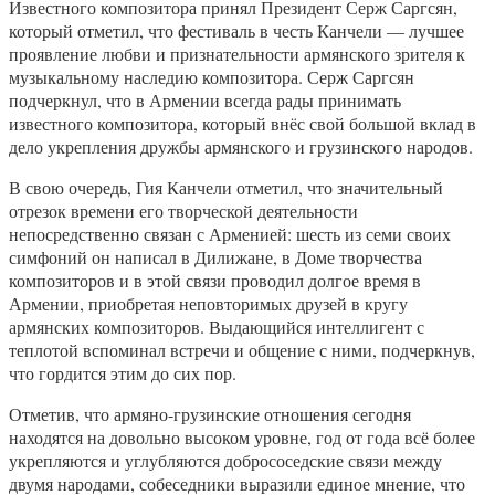
Известного композитора принял Президент Серж Саргсян,
который отметил, что фестиваль в честь Канчели — лучшее
проявление любви и признательности армянского зрителя к
музыкальному наследию композитора. Серж Саргсян
подчеркнул, что в Армении всегда рады принимать
известного композитора, который внёс свой большой вклад в
дело укрепления дружбы армянского и грузинского народов.
В свою очередь, Гия Канчели отметил, что значительный
отрезок времени его творческой деятельности
непосредственно связан с Арменией: шесть из семи своих
симфоний он написал в Дилижане, в Доме творчества
композиторов и в этой связи проводил долгое время в
Армении, приобретая неповторимых друзей в кругу
армянских композиторов. Выдающийся интеллигент с
теплотой вспоминал встречи и общение с ними, подчеркнув,
что гордится этим до сих пор.
Отметив, что армяно-грузинские отношения сегодня
находятся на довольно высоком уровне, год от года всё более
укрепляются и углубляются добрососедские связи между
двумя народами, собеседники выразили единое мнение, что