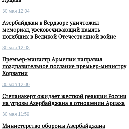
30 мая 12:04
Азербайджан в Бердзоре уничтожил
мемориал, увековечивающий память
погибших в Великой Отечественной войне
30 мая 12:03
Премьер-министр Армении направил
поздравительное послание премьер-министру
Хорватии
30 мая 12:00
Степанакерт ожидает жесткой реакции России
на угрозы Азербайджана в отношении Арцаха
30 мая 11:59
Министерство обороны Азербайджана