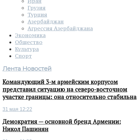
Иран
Грузия
Турция
Азербайджан
Агрессия Азербайджана
Экономика
Общество
Культура
Спорт
Лента Новостей
Командующий 3-м армейским корпусом
представил ситуацию на северо-восточном
участке границы: она относительно стабильна
31 мая 12:22
Демократия — основной бренд Армении:
Никол Пашинян