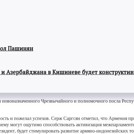
кол Пашинян
 и Азербайджана в Кишиневе будет конструкти
ы новоназначенного Чрезвычайного и полномочного посла Рес
ность и пожелал успехов. Серж Саргсян отметил, что Армения 
чему могут ощутимо способствовать активизация межпарламент
резидент, будет стимулировать развитие армяно-индонезийских 