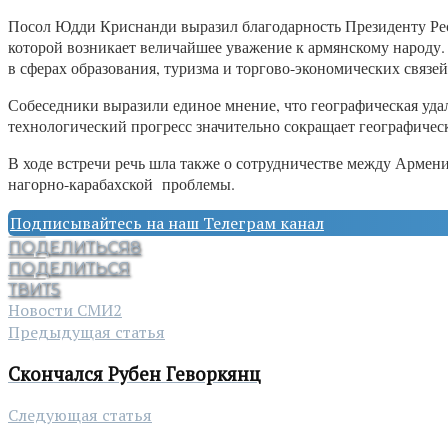
Посол Юдди Криснанди выразил благодарность Президенту Респ
которой возникает величайшее уважение к армянскому народу. 
в сферах образования, туризма и торгово-экономических связей
Собеседники выразили единое мнение, что географическая удал
технологический прогресс значительно сокращает географичес
В ходе встречи речь шла также о сотрудничестве между Армен
нагорно-карабахской проблемы.
Подписывайтесь на наш Телеграм канал
ПОДЕЛИТЬСЯ
8
ПОДЕЛИТЬСЯ
ТВИТ
5
Новости СМИ2
Предыдущая статья
Скончался Рубен Геворкянц
Следующая статья