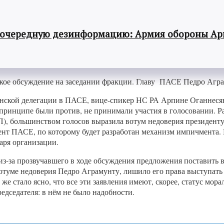
 очередную дезинформацию: Армия обороны Ар
кое обсуждение на заседании фракции. Главу ПАСЕ Педро Агра
янской делегации в ПАСЕ, вице-спикер НС РА Арпине Оганнесян.
в принципе были против, не принимали участия в голосовании. Р
), большинством голосов выразила вотум недоверия президент
ент ПАСЕ, по которому будет разработан механизм импичмента. 
аря организации.
из-за прозвучавшего в ходе обсуждения предложения поставить 
вотуме недоверия Педро Аграмунту, лишило его права выступат
 же стало ясно, что все эти заявления имеют, скорее, статус 
едседателя: в нём не было надобности.