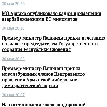
30 мая 20:20
МО Арцаха опубликовало кадры применения
азербайджанскими ВС минометов
30 мая 20:16
Премьер-министр Пашинян принял делегацию
во главе с председателем Государственного
собрания Республики Словения
30 мая 20:09
Премьер-министр Пашинян принял
новоизбранных членов Центрального
правления Армянской либерально-
демократической партии
30 мая 20:07
На восстановление железнодорожной