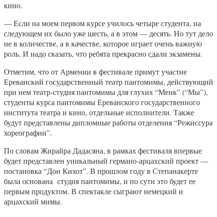
кино.
— Если на моем первом курсе училось четыре студента, на
следующем их было уже шесть, а в этом — десять. Но тут дело
не в количестве, а в качестве, которое играет очень важную
роль. И надо сказать, что ребята прекрасно сдали экзамены.
Отметим, что от Армении в фестивале примут участие
Ереванский государственный театр пантомимы, действующий
при нем театр-студия пантомимы для глухих “Менк” (“Мы”),
студенты курса пантомимы Ереванского государственного
института театра и кино, отдельные исполнители. Также
будут представлены дипломные работы отделения “Режиссура
хореографии”.
По словам Жирайра Дадасяна, в рамках фестиваля впервые
будет представлен уникальный германо-арцахский проект —
постановка “Дон Кихот”. В прошлом году в Степанакерте
была основана студия пантомимы, и по сути это будет ее
первым продуктом. В спектакле сыграют немецкий и
арцахский мимы.