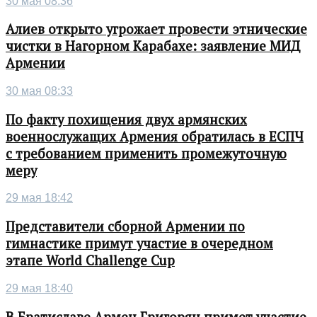
30 мая 08:36
Алиев открыто угрожает провести этнические
чистки в Нагорном Карабахе: заявление МИД
Армении
30 мая 08:33
По факту похищения двух армянских
военнослужащих Армения обратилась в ЕСПЧ
с требованием применить промежуточную
меру
29 мая 18:42
Представители сборной Армении по
гимнастике примут участие в очередном
этапе World Challenge Cup
29 мая 18:40
В Братиславе Армен Григорян примет участие