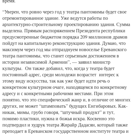
время.
“Уверен, что ровно через год у театра пантомимы будет свое
отремонтированное здание. Уже ведутся работы по
архитектурно-строительному проектированию здания. Сумма
выделена. Прямым распоряжением Президента республики
предусмотренные бюджетом порядка 209 миллионов драмов
пойдут на капитальную реконструкцию здания. Думаю, что
максимум через год мы отпразднуем новоселье Ереванского
театра пантомимы, что станет серьезным достижением в
истории независимой Армении”, — заявил министр
культуры. Он также добавил, что, когда у театра будет
постоянный адрес, среди молодежи возрастет интерес к
этому виду искусства, так как уже будет идти речь о
конкретном культурном очаге, находящемся по конкретному
адресу и с конкретными рабочими местами. При этом
понятно, что это специфический жанр и, в отличие от многих
других, не может “штамповать” будущих Енгибаровых. Как-
никак, мимы, грубо говоря, “штучный продукт” и тут,
помимо пластики, нужна и божья искра. Косвенно это
подтвердил и худрук театра Жирайр Дадасян, который также
преподает в Ереванском государственном институте театра и