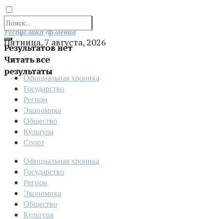
Отправить
Республика Армения
Пятница, 7 августа, 2026
Результатов нет
Читать все
результаты
Официальная хроника
Государство
Регион
Экономика
Общество
Культура
Спорт
Официальная хроника
Государство
Регион
Экономика
Общество
Культура