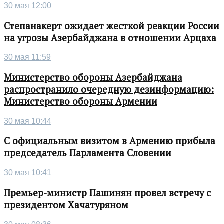
30 мая 12:00
Степанакерт ожидает жесткой реакции России
на угрозы Азербайджана в отношении Арцаха
30 мая 11:59
Министерство обороны Азербайджана
распространило очередную дезинформацию:
Министерство обороны Армении
30 мая 10:44
С официальным визитом в Армению прибыла
председатель Парламента Словении
30 мая 10:41
Премьер-министр Пашинян провел встречу с
президентом Хачатуряном