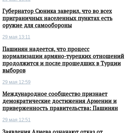
Губернатор Сюника заверил, что во всех
приграничных населенных пунктах есть
оружие для самообороны
29 мая 13:11
Пашинян надеется, что процесс
нормализации армяно-турецких отношений
продолжится и после прошедших в Турции
выборов
29 мая 12:59
Международное сообщество признает
демократические достижения Армении и
приверженность правительства: Пашинян
29 мая 12:51
Заявления Алиева означают отказ от