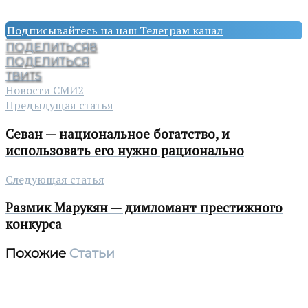
Подписывайтесь на наш Телеграм канал
ПОДЕЛИТЬСЯ
8
ПОДЕЛИТЬСЯ
ТВИТ
5
Новости СМИ2
Предыдущая статья
Севан — национальное богатство, и
использовать его нужно рационально
Следующая статья
Размик Марукян — димломант престижного
конкурса
Похожие
Статьи