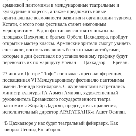
армянской пантомимы в международные театральные и
культурные процессы, а также предложить новые
оригинальные возможности развития и организации туризма.
Кстати, с этого года фестиваль станет ежегодным
мероприятием. В дни фестиваля состоятся показы на
площадях Цахкуняц и братьев Орбели Цахкадзора, пройдут
открытые мастер-классы. Армянские зрители смогут увидеть
спектакли, воспользовавшись бесплатными автобусами,
которые в дни фестиваля по установленному графику будут
перевозить их по маршруту Ереван — Цахкадзор — Ереван.
27 июня в Центре “Лофт” состоялась пресс-конференция,
посвященная VI Международному фестивалю пантомимы
имени Леонида Енгибарова. С журналистами встретились
министр культуры РА Армен Амирян, художественный
руководитель Ереванского государственного театра
пантомимы Жирайр Дадасян, председатель правления,
исполнительный директор АРАРАТБАНК-а Ашот Осипян.
“В Цахкадзоре у нас будет театральный фейерверк. Как
говорил Леонид Енгибаров: