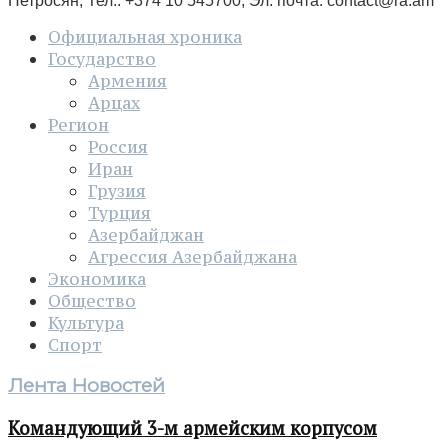
Петросян, Тел.: +374 10 545700, Эл. почта:
contact@ra.am
Официальная хроника
Государство
Армения
Арцах
Регион
Россия
Иран
Грузия
Турция
Азербайджан
Агрессия Азербайджана
Экономика
Общество
Культура
Спорт
Лента Новостей
Командующий 3-м армейским корпусом