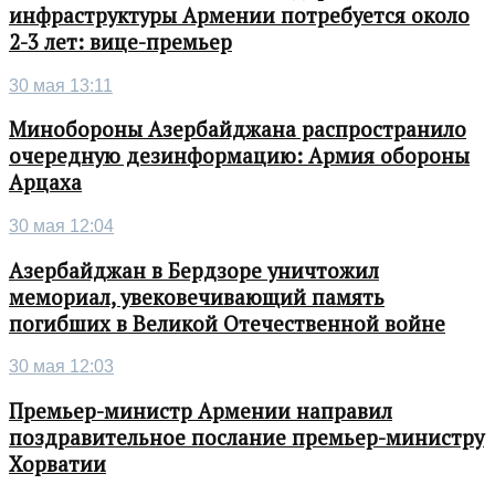
инфраструктуры Армении потребуется около
2-3 лет: вице-премьер
30 мая 13:11
Минобороны Азербайджана распространило
очередную дезинформацию: Армия обороны
Арцаха
30 мая 12:04
Азербайджан в Бердзоре уничтожил
мемориал, увековечивающий память
погибших в Великой Отечественной войне
30 мая 12:03
Премьер-министр Армении направил
поздравительное послание премьер-министру
Хорватии