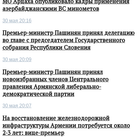
МО Арцаха опубликовало кадры применения
азербайджанскими ВС минометов
30 мая 20:16
Премьер-министр Пашинян принял делегацию
во главе с председателем Государственного
собрания Республики Словения
30 мая 20:09
Премьер-министр Пашинян принял
новоизбранных членов Центрального
правления Армянской либерально-
демократической партии
30 мая 20:07
На восстановление железнодорожной
инфраструктуры Армении потребуется около
2-3 лет: вице-премьер