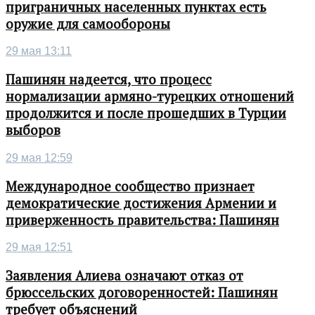
приграничных населенных пунктах есть
оружие для самообороны
29 мая 13:11
Пашинян надеется, что процесс
нормализации армяно-турецких отношений
продолжится и после прошедших в Турции
выборов
29 мая 12:59
Международное сообщество признает
демократические достижения Армении и
приверженность правительства: Пашинян
29 мая 12:51
Заявления Алиева означают отказ от
брюссельских договоренностей: Пашинян
требует объяснений