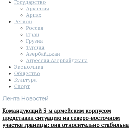
Государство
Армения
Арцах
Регион
Россия
Иран
Грузия
Турция
Азербайджан
Агрессия Азербайджана
Экономика
Общество
Культура
Спорт
Лента Новостей
Командующий 3-м армейским корпусом
представил ситуацию на северо-восточном
участке границы: она относительно стабильна