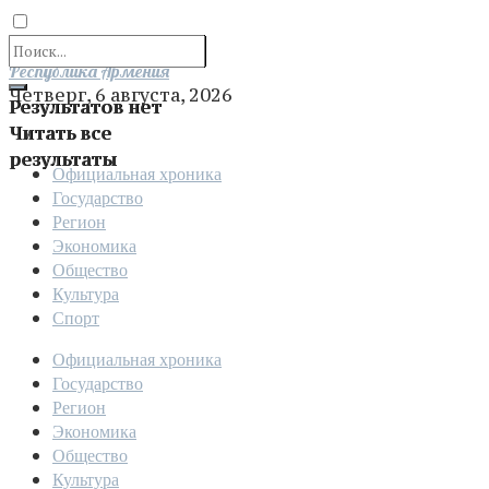
Отправить
Республика Армения
Четверг, 6 августа, 2026
Результатов нет
Читать все
результаты
Официальная хроника
Государство
Регион
Экономика
Общество
Культура
Спорт
Официальная хроника
Государство
Регион
Экономика
Общество
Культура