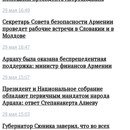
29 мая 16:49
Секретарь Совета безопасности Армении
проведет рабочие встречи в Словакии и в
Молдове
29 мая 16:47
Арцаху была оказана беспрецедентная
поддержка: министр финансов Армении
29 мая 15:07
Президент и Национальное собрание
обладают первичным мандатом народа
Арцаха: ответ Степанакерта Алиеву
29 мая 15:03
Губернатор Сюника заверил, что во всех