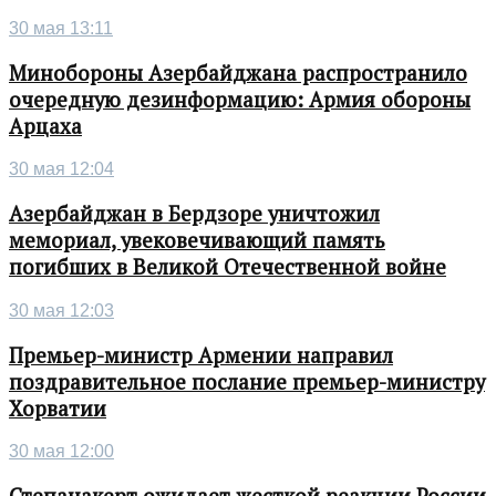
30 мая 13:11
Минобороны Азербайджана распространило
очередную дезинформацию: Армия обороны
Арцаха
30 мая 12:04
Азербайджан в Бердзоре уничтожил
мемориал, увековечивающий память
погибших в Великой Отечественной войне
30 мая 12:03
Премьер-министр Армении направил
поздравительное послание премьер-министру
Хорватии
30 мая 12:00
Степанакерт ожидает жесткой реакции России