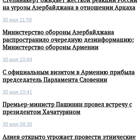
на угрозы Азербайджана в отношении Арцаха
30 мая 11:59
Министерство обороны Азербайджана
распространило очередную дезинформацию:
Министерство обороны Армении
30 мая 10:44
С официальным визитом в Армению прибыла
председатель Парламента Словении
30 мая 10:41
Премьер-министр Пашинян провел встречу с
президентом Хачатуряном
30 мая 08:36
Алиев открыто угрожает провести этнические