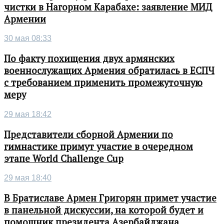
чистки в Нагорном Карабахе: заявление МИД
Армении
30 мая 08:33
По факту похищения двух армянских
военнослужащих Армения обратилась в ЕСПЧ
с требованием применить промежуточную
меру
29 мая 18:42
Представители сборной Армении по
гимнастике примут участие в очередном
этапе World Challenge Cup
29 мая 18:40
В Братиславе Армен Григорян примет участие
в панельной дискуссии, на которой будет и
помощник президента Азербайджана