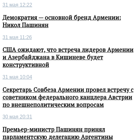
31 мая 12:22
Демократия — основной бренд Армении:
Никол Пашинян
31 мая 11:26
США ожидают, что встреча лидеров Армении
и Азербайджана в Кишиневе будет
конструктивной
31 мая 10:04
Секретарь Совбеза Армении провел встречу с
советником федерального канцлера Австрии
по внешнеполитическим вопросам
30 мая 20:31
Премьер-министр Пашинян принял
парламентскую делегацию Аргентины