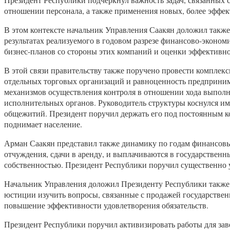
отношении персонала, а также применения новых, более эффек
В этом контексте начальник Управления Саакян доложил также
результатах реализуемого в годовом разрезе финансово-эконо
бизнес-планов со стороны этих компаний и оценки эффективно
В этой связи правительству также поручено провести комплек
отдельных торговых организаций и равноценность предпринима
механизмов осуществления контроля в отношении хода выполне
исполнительных органов. Руководитель структуры коснулся им
общежитий. Президент поручил держать его под постоянным к
поднимает население.
Арман Саакян представил также динамику по годам финансовы
отчуждения, сдачи в аренду, и выплачиваются в государственн
собственностью. Президент Республики поручил существенно 
Начальник Управления доложил Президенту Республики также о 
юстиции изучить вопросы, связанные с продажей государствен
повышение эффективности удовлетворения обязательств.
Президент Республики поручил активизировать работы для за