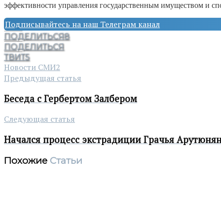
эффективности управления государственным имуществом и сп
Подписывайтесь на наш Телеграм канал
ПОДЕЛИТЬСЯ
8
ПОДЕЛИТЬСЯ
ТВИТ
5
Новости СМИ2
Предыдущая статья
Беседа с Гербертом Залбером
Следующая статья
Начался процесс экстрадиции Грачья Арутюня
Похожие
Статьи