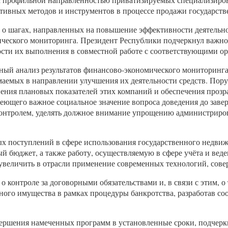
тивных методов и инструментов в процессе продажи государств
 о шагах, направленных на повышение эффективности деятельно
мического мониторинга. Президент Республики подчеркнул важно
сти их выполнения в совместной работе с соответствующими ор
сный анализ результатов финансово-экономического мониторинга
емых в направлении улучшения их деятельности средств. Поруч
ния плановых показателей этих компаний и обеспечения прозрач
еющего важное социальное значение вопроса доведения до заве
онтролем, уделять должное внимание упрощению администриров
х поступлений в сфере использования государственного недвиж
ый бюджет, а также работу, осуществляемую в сфере учёта и вед
увеличить в отрасли применение современных технологий, сове
контроле за договорными обязательствами и, в связи с этим, о
ного имущества в рамках процедуры банкротства, разработав с
вершения намеченных программ в установленные сроки, подчерк