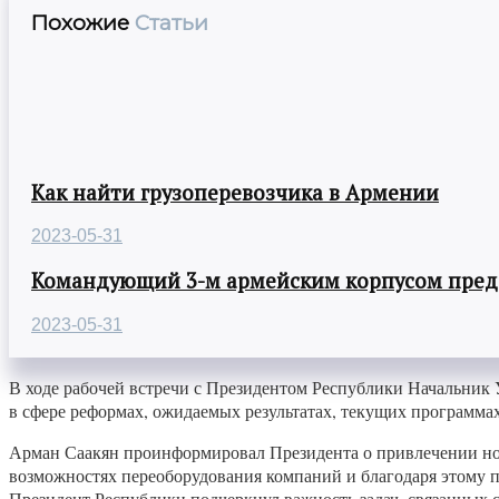
Похожие
Статьи
Как найти грузоперевозчика в Армении
2023-05-31
Командующий 3-м армейским корпусом предст
2023-05-31
В ходе рабочей встречи с Президентом Республики Начальник
в сфере реформах, ожидаемых результатах, текущих программ
Арман Саакян проинформировал Президента о привлечении нов
возможностях переоборудования компаний и благодаря этому 
Президент Республики подчеркнул важность задач, связанных