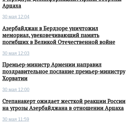
Арцаха
30 мая 12:04
Азербайджан в Бердзоре уничтожил
мемориал, увековечивающий память
погибших в Великой Отечественной войне
30 мая 12:03
Премьер-министр Армении направил
поздравительное послание премьер-министру
Хорватии
30 мая 12:00
Степанакерт ожидает жесткой реакции России
на угрозы Азербайджана в отношении Арцаха
30 мая 11:59