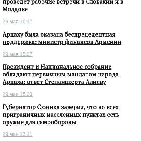
проведет рабочие встречи в Словакии и в
Молдове
29 мая 16:47
Арцаху была оказана беспрецедентная
поддержка: министр финансов Армении
29 мая 15:07
Президент и Национальное собрание
обладают первичным мандатом народа
Арцаха: ответ Степанакерта Алиеву
29 мая 15:03
Губернатор Сюника заверил, что во всех
приграничных населенных пунктах есть
оружие для самообороны
29 мая 13:11