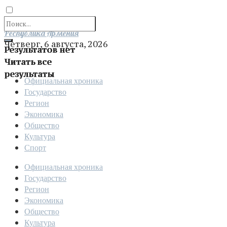
Отправить
Республика Армения
Четверг, 6 августа, 2026
Результатов нет
Читать все
результаты
Официальная хроника
Государство
Регион
Экономика
Общество
Культура
Спорт
Официальная хроника
Государство
Регион
Экономика
Общество
Культура