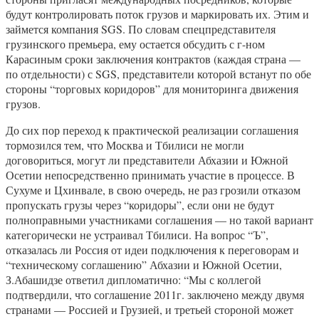
будут контролировать поток грузов и маркировать их. Этим и
займется компания SGS. По словам спецпредставителя
грузинского премьера, ему остается обсудить с г-ном
Карасиным сроки заключения контрактов (каждая страна —
по отдельности) с SGS, представители которой встанут по обе
стороны “торговых коридоров” для мониторинга движения
грузов.
До сих пор переход к практической реализации соглашения
тормозился тем, что Москва и Тбилиси не могли
договориться, могут ли представители Абхазии и Южной
Осетии непосредственно принимать участие в процессе. В
Сухуме и Цхинвале, в свою очередь, не раз грозили отказом
пропускать грузы через “коридоры”, если они не будут
полноправными участниками соглашения — но такой вариант
категорически не устраивал Тбилиси. На вопрос “Ъ”,
отказалась ли Россия от идеи подключения к переговорам и
“техническому соглашению” Абхазии и Южной Осетии,
З.Абашидзе ответил дипломатично: “Мы с коллегой
подтвердили, что соглашение 2011г. заключено между двумя
странами — Россией и Грузией, и третьей стороной может