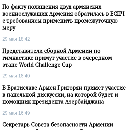
По факту похищения двух армянских
военнослужащих Армения обратилась в ЕСПЧ
с требованием применить промежуточную
меру
29 мая 18:42
Представители сборной Армении по
гимнастике примут участие в очередном
этапе World Challenge Cup
29 мая 18:40
В Братиславе Армен Григорян примет участие
в панельной дискуссии, на которой будет и
помощник президента Азербайджана
29 мая 16:49
Секретарь Совета безопасности Армении