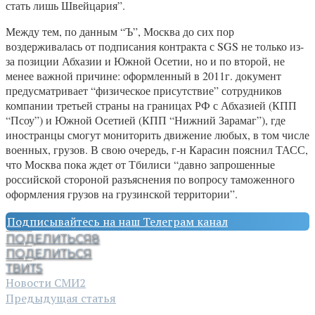
стать лишь Швейцария”.
Между тем, по данным “Ъ”, Москва до сих пор
воздерживалась от подписания контракта с SGS не только из-
за позиции Абхазии и Южной Осетии, но и по второй, не
менее важной причине: оформленный в 2011г. документ
предусматривает “физическое присутствие” сотрудников
компании третьей страны на границах РФ с Абхазией (КПП
“Псоу”) и Южной Осетией (КПП “Нижний Зарамаг”), где
иностранцы смогут мониторить движение любых, в том числе
военных, грузов. В свою очередь, г-н Карасин пояснил ТАСС,
что Москва пока ждет от Тбилиси “давно запрошенные
российской стороной разъяснения по вопросу таможенного
оформления грузов на грузинской территории”.
Подписывайтесь на наш Телеграм канал
ПОДЕЛИТЬСЯ
8
ПОДЕЛИТЬСЯ
ТВИТ
5
Новости СМИ2
Предыдущая статья