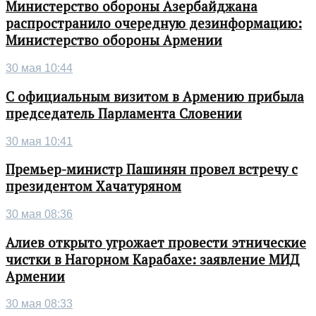
Министерство обороны Азербайджана
распространило очередную дезинформацию:
Министерство обороны Армении
30 мая 10:44
С официальным визитом в Армению прибыла
председатель Парламента Словении
30 мая 10:41
Премьер-министр Пашинян провел встречу с
президентом Хачатуряном
30 мая 08:36
Алиев открыто угрожает провести этнические
чистки в Нагорном Карабахе: заявление МИД
Армении
30 мая 08:33