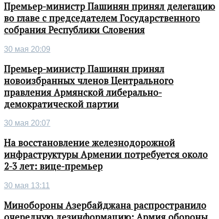
Премьер-министр Пашинян принял делегацию
во главе с председателем Государственного
собрания Республики Словения
30 мая 20:09
Премьер-министр Пашинян принял
новоизбранных членов Центрального
правления Армянской либерально-
демократической партии
30 мая 20:07
На восстановление железнодорожной
инфраструктуры Армении потребуется около
2-3 лет: вице-премьер
30 мая 13:11
Минобороны Азербайджана распространило
очередную дезинформацию: Армия обороны