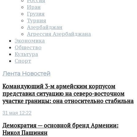
Россия
Иран
Грузия
Турция
Азербайджан
Агрессия Азербайджана
Экономика
Общество
Культура
Спорт
Лента Новостей
Командующий 3-м армейским корпусом
представил ситуацию на северо-восточном
участке границы: она относительно стабильна
31 мая 12:22
Демократия — основной бренд Армении:
Никол Пашинян