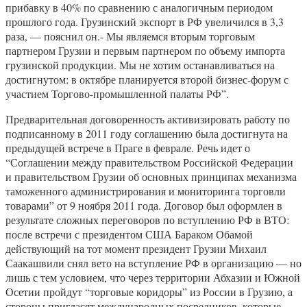
прибавку в 40% по сравнению с аналогичным периодом
прошлого года. Грузинский экспорт в РФ увеличился в 3,3
раза, — пояснил он.- Мы являемся вторым торговым
партнером Грузии и первым партнером по объему импорта
грузинской продукции. Мы не хотим останавливаться на
достигнутом: в октябре планируется второй бизнес-форум с
участием Торгово-промышленной палаты РФ”.
Предварительная договоренность активизировать работу по
подписанному в 2011 году соглашению была достигнута на
предыдущей встрече в Праге в феврале. Речь идет о
“Соглашении между правительством Российской Федерации
и правительством Грузии об основных принципах механизма
таможенного администрирования и мониторинга торговли
товарами” от 9 ноября 2011 года. Договор был оформлен в
результате сложных переговоров по вступлению РФ в ВТО:
после встречи с президентом США Бараком Обамой
действующий на тот момент президент Грузии Михаил
Саакашвили снял вето на вступление РФ в организацию — но
лишь с тем условием, что через территории Абхазии и Южной
Осетии пройдут “торговые коридоры” из России в Грузию, а
стороны пригласят международных посредников, которые