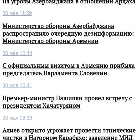
на угрозы Азербайджана в отношении Арцаха
30 мая 11:59
Министерство обороны Азербайджана
распространило очередную дезинформацию:
Министерство обороны Армении
30 мая 10:44
С официальным визитом в Армению прибыла
председатель Парламента Словении
30 мая 10:41
Премьер-министр Пашинян провел встречу с
президентом Хачатуряном
30 мая 08:36
Алиев открыто угрожает провести этнические
чистки в Нагорном Карабахе: заявление МИД