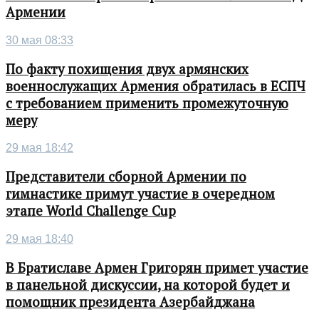
Армении
30 мая 08:33
По факту похищения двух армянских
военнослужащих Армения обратилась в ЕСПЧ
с требованием применить промежуточную
меру
29 мая 18:42
Представители сборной Армении по
гимнастике примут участие в очередном
этапе World Challenge Cup
29 мая 18:40
В Братиславе Армен Григорян примет участие
в панельной дискуссии, на которой будет и
помощник президента Азербайджана