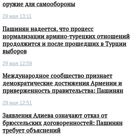
оружие для самообороны
29 мая 13:11
Пашинян надеется, что процесс
нормализации армяно-турецких отношений
продолжится и после прошедших в Турции
выборов
29 мая 12:59
Международное сообщество признает
демократические достижения Армении и
приверженность правительства: Пашинян
29 мая 12:51
Заявления Алиева означают отказ от
брюссельских договоренностей: Пашинян
требует объяснений