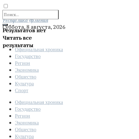
Отправить
Республика Армения
Суббота, 8 августа, 2026
Результатов нет
Читать все
результаты
Официальная хроника
Государство
Регион
Экономика
Общество
Культура
Спорт
Официальная хроника
Государство
Регион
Экономика
Общество
Культура