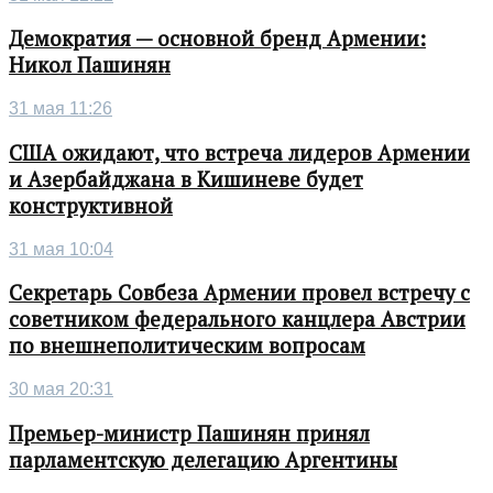
Демократия — основной бренд Армении:
Никол Пашинян
31 мая 11:26
США ожидают, что встреча лидеров Армении
и Азербайджана в Кишиневе будет
конструктивной
31 мая 10:04
Секретарь Совбеза Армении провел встречу с
советником федерального канцлера Австрии
по внешнеполитическим вопросам
30 мая 20:31
Премьер-министр Пашинян принял
парламентскую делегацию Аргентины