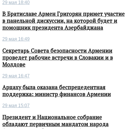
29 мая 18:40
В Братиславе Армен Григорян примет участие
в панельной дискуссии, на которой будет и
помощник президента Азербайджана
29 мая 16:49
Секретарь Совета безопасности Армении
проведет рабочие встречи в Словакии и в
Молдове
29 мая 16:47
Арцаху была оказана беспрецедентная
поддержка: министр финансов Армении
29 мая 15:07
Президент и Национальное собрание
обладают первичным мандатом народа