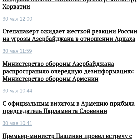
Хорватии
30 мая 12:00
Степанакерт ожидает жесткой реакции России
на угрозы Азербайджана в отношении Арцаха
30 мая 11:59
Министерство обороны Азербайджана
распространило очередную дезинформацию:
Министерство обороны Армении
30 мая 10:44
С официальным визитом в Армению прибыла
председатель Парламента Словении
30 мая 10:41
Премьер-министр Пашинян провел встречу с