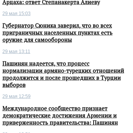
Арцаха: ответ Степанакерта Алиеву
29 мая 15:03
Губернатор Сюника заверил, что во всех
приграничных населенных пунктах есть
оружие для самообороны
29 мая 13:11
Пашинян надеется, что процесс
нормализации армяно-турецких отношений
продолжится и после прошедших в Турции
выборов
29 мая 12:59
Международное сообщество признает
демократические достижения Армении и
приверженность правительства: Пашинян