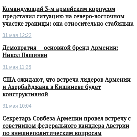
Командующий 3-м армейским корпусом
представил ситуацию на северо-восточном
участке границы: она относительно стабильна
31 мая 12:22
Демократия — основной бренд Армении:
Никол Пашинян
31 мая 11:26
США ожидают, что встреча лидеров Армении
и Азербайджана в Кишиневе будет
конструктивной
31 мая 10:04
Секретарь Совбеза Армении провел встречу с
советником федерального канцлера Австрии
по внешнеполитическим вопросам