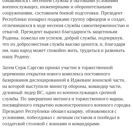
ознакомился с несением службы и бытовыми условиями
военнослужащих, инженерными и оборонительными
сооружениями, состоянием боевой подготовки. Президент
Республики поощрил подарками группу офицеров и солдат,
отличившихся в ходе несения службы самоотверженностью и
отвагой. Президент выразил благодарность защитникам
Родины, пожелал им успехов, доброй службы, подчеркнув,
что их добросовестная служба высоко ценится, и, благодаря
им, наш народ может спокойно жить, трудиться и развивать
нашу Родину.
Затем Серж Саргсян принял участие в торжественной
церемонии открытия нового комплекса постоянного
базирования дислоцированной в Иджеване воинской части,
на которой выступили министр обороны, командир части,
духовный лидер ВС, один из военнослужащих срочной
службы. По завершении митинга и торжественного марша,
посвящённого открытию новопостроенного военного городка
Президент Республики обошел казарму, обзнакомился с
условиями, побеседовал с личным составом и пообедал в
солдатской столовой с воинами и командирами.