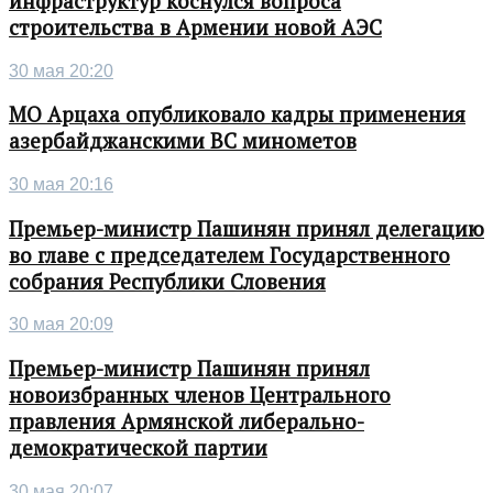
инфраструктур коснулся вопроса
строительства в Армении новой АЭС
30 мая 20:20
МО Арцаха опубликовало кадры применения
азербайджанскими ВС минометов
30 мая 20:16
Премьер-министр Пашинян принял делегацию
во главе с председателем Государственного
собрания Республики Словения
30 мая 20:09
Премьер-министр Пашинян принял
новоизбранных членов Центрального
правления Армянской либерально-
демократической партии
30 мая 20:07