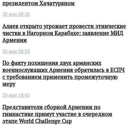
президентом Хачатуряном
30 мая 08:36
Алиев открыто угрожает провести этнические
чистки в Нагорном Карабахе: заявление МИД
Армении
30 мая 08:33
По факту похищения двух армянских
военнослужащих Армения обратилась в ЕСПЧ
с требованием применить промежуточную
меру
29 мая 18:42
Представители сборной Армении по
гимнастике примут участие в очередном
этапе World Challenge Cup