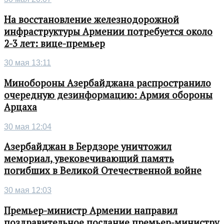
На восстановление железнодорожной
инфраструктуры Армении потребуется около
2-3 лет: вице-премьер
30 мая 13:11
Минобороны Азербайджана распространило
очередную дезинформацию: Армия обороны
Арцаха
30 мая 12:04
Азербайджан в Бердзоре уничтожил
мемориал, увековечивающий память
погибших в Великой Отечественной войне
30 мая 12:03
Премьер-министр Армении направил
поздравительное послание премьер-министру