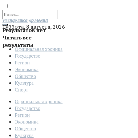
Отправить
Республика Армения
Суббота, 8 августа, 2026
Результатов нет
Читать все
результаты
Официальная хроника
Государство
Регион
Экономика
Общество
Культура
Спорт
Официальная хроника
Государство
Регион
Экономика
Общество
Культура