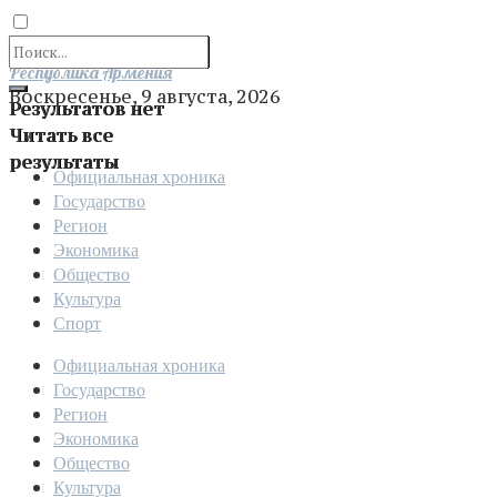
Отправить
Республика Армения
Воскресенье, 9 августа, 2026
Результатов нет
Читать все
результаты
Официальная хроника
Государство
Регион
Экономика
Общество
Культура
Спорт
Официальная хроника
Государство
Регион
Экономика
Общество
Культура