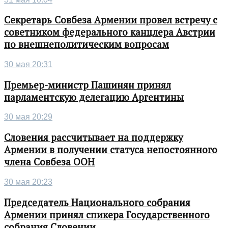
Секретарь Совбеза Армении провел встречу с
советником федерального канцлера Австрии
по внешнеполитическим вопросам
30 мая 20:31
Премьер-министр Пашинян принял
парламентскую делегацию Аргентины
30 мая 20:29
Словения рассчитывает на поддержку
Армении в получении статуса непостоянного
члена Совбеза ООН
30 мая 20:23
Председатель Национального собрания
Армении принял спикера Государственного
собрания Словении