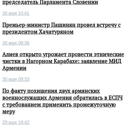
председатель Парламента Словении
30 мая 10:41
Премьер-министр Пашинян провел встречу с
президентом Хачатуряном
30 мая 08:36
Алиев открыто угрожает провести этнические
чистки в Нагорном Карабахе: заявление МИД
Армении
30 мая 08:33
По факту похищения двух армянских
военнослужащих Армения обратилась в ЕСПЧ
с требованием применить промежуточную
меру
29 мая 18:42