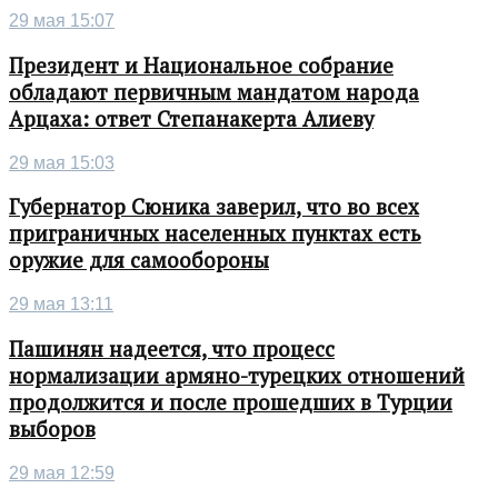
29 мая 15:07
Президент и Национальное собрание
обладают первичным мандатом народа
Арцаха: ответ Степанакерта Алиеву
29 мая 15:03
Губернатор Сюника заверил, что во всех
приграничных населенных пунктах есть
оружие для самообороны
29 мая 13:11
Пашинян надеется, что процесс
нормализации армяно-турецких отношений
продолжится и после прошедших в Турции
выборов
29 мая 12:59