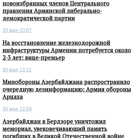
новоизбранных членов Центрального
правления Армянской либерально-
демократической партии
30 мая 20:07
На восстановление железнодорожной
инфраструктуры Армении потребуется около
2-3 лет: вице-премьер
30 мая 13:11
Минобороны Азербайджана распространило
очередную дезинформацию: Армия обороны
Арцаха
30 мая 12:04
Азербайджан в Бердзоре уничтожил
мемориал, увековечивающий память
погибших в Великой Отечественной войне