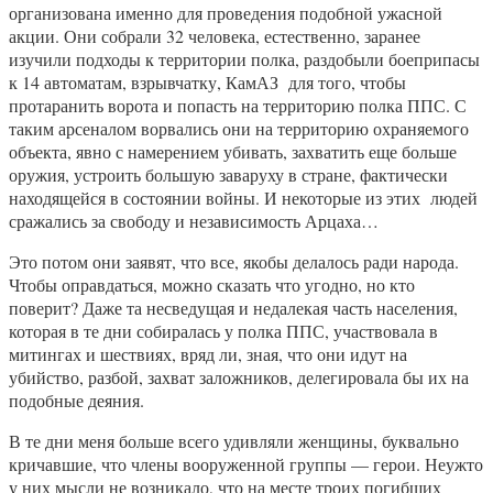
организована именно для проведения подобной ужасной
акции. Они собрали 32 человека, естественно, заранее
изучили подходы к территории полка, раздобыли боеприпасы
к 14 автоматам, взрывчатку, КамАЗ для того, чтобы
протаранить ворота и попасть на территорию полка ППС. С
таким арсеналом ворвались они на территорию охраняемого
объекта, явно с намерением убивать, захватить еще больше
оружия, устроить большую заваруху в стране, фактически
находящейся в состоянии войны. И некоторые из этих людей
сражались за свободу и независимость Арцаха…
Это потом они заявят, что все, якобы делалось ради народа.
Чтобы оправдаться, можно сказать что угодно, но кто
поверит? Даже та несведущая и недалекая часть населения,
которая в те дни собиралась у полка ППС, участвовала в
митингах и шествиях, вряд ли, зная, что они идут на
убийство, разбой, захват заложников, делегировала бы их на
подобные деяния.
В те дни меня больше всего удивляли женщины, буквально
кричавшие, что члены вооруженной группы — герои. Неужто
у них мысли не возникало, что на месте троих погибших