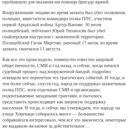
прибывшую для оказания им помощи бригаду врачей.
Вооруженными лицами во время захвата был убит полковник
полиции, заместитель командира полка ППС, участник
первой Арцахской войны Артур Ваноян. 30 июля
полицейский, лейтенант Юрий Тепаносян был убит
снайперским выстрелом с захваченной территории.
Полицейский Гагик Мкртчян, раненый 17 июля, во время
захвата, скончался 13 августа.
Как все это происходило, поминутно известно широкой
общественности, СМИ и год назад, и сейчас, когда начался
судебный процесс над вооруженной бандой, подробно
освещали все перипетии тех трагических событий. И тогда, и
тем более сейчас, спустя год, народ не поддержал захватчиков
полка ППС, хотя отдельные СМИ и организации,
подпитываемые западными грантами, и пытались
представить происходящее как широкую поддержку
населения. И тогда, и сейчас мы утверждаем, что народу на
улице Хоренаци собиралось много — большинство
собравшихся интересовало, чем все это закончится, некоторые
же выдавали желаемое за действительное…