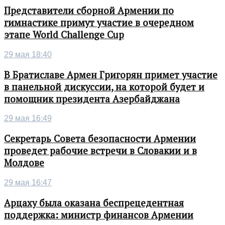
Представители сборной Армении по
гимнастике примут участие в очередном
этапе World Challenge Cup
29 мая 18:40
В Братиславе Армен Григорян примет участие
в панельной дискуссии, на которой будет и
помощник президента Азербайджана
29 мая 16:49
Секретарь Совета безопасности Армении
проведет рабочие встречи в Словакии и в
Молдове
29 мая 16:47
Арцаху была оказана беспрецедентная
поддержка: министр финансов Армении