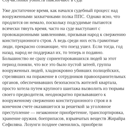
Уже достаточное время, как начался судебный процесс над
вооруженными захватчиками полка ППС. Однако ясно, что
продлится он немало, поскольку подсудимые пытаются
всячески тянуть время, часто на суде выступают с
провокационными заявлениями, призывая народ к свержению
конституционного строя. А ведь среди них есть грамотные
люди, прекрасно сознающие, что поезд ушел. Если тогда, год
назад, народ не поддержал их, то теперь и подавно.
Большинство не сразу сориентировавшихся людей за этот
период поняли, что все это было пустой затеей, группа
вооруженных людей, хладнокровно убивших полицейских,
стрелявших на поражение в сотрудников правоохранительных
органов, обеспечивавших безопасность жителей квартала,
просто хотела путем крупного шантажа вызволить из тюрьмы
своего предводителя, неоднократно призывавшего к
вооруженному свержению конституционного строя и в
конечном счете оказавшегося за решеткой за уголовное
преступление — незаконное приобретение, транспортировка,
хранение оружия, боеприпасов, взрывчатых веществ Жирайра
Сефиляна. Лозунги позднее сменились, приобрели