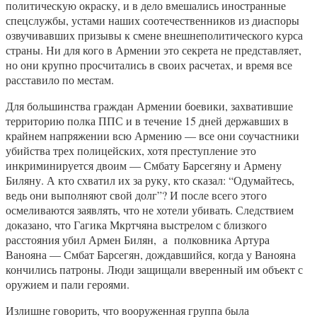
политическую окраску, и в дело вмешались иностранные
спецслужбы, устами наших соотечественников из диаспоры
озвучивавших призывы к смене внешнеполитического курса
страны. Ни для кого в Армении это секрета не представляет,
но они крупно просчитались в своих расчетах, и время все
расставило по местам.
Для большинства граждан Армении боевики, захватившие
территорию полка ППС и в течение 15 дней державших в
крайнем напряжении всю Армению — все они соучастники
убийства трех полицейских, хотя преступление это
инкриминируется двоим — Смбату Барсегяну и Армену
Биляну. А кто схватил их за руку, кто сказал: “Одумайтесь,
ведь они выполняют свой долг”? И после всего этого
осмеливаются заявлять, что не хотели убивать. Следствием
доказано, что Гагика Мкртчяна выстрелом с близкого
расстояния убил Армен Билян, а полковника Артура
Ванояна — Смбат Барсегян, дождавшийся, когда у Ванояна
кончились патроны. Люди защищали вверенный им объект с
оружием и пали героями.
Излишне говорить, что вооруженная группа была