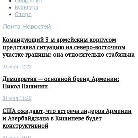
Общество
Культура
Спорт
Лента Новостей
Командующий 3-м армейским корпусом
представил ситуацию на северо-восточном
участке границы: она относительно стабильна
31 мая 12:22
Демократия — основной бренд Армении:
Никол Пашинян
31 мая 11:26
США ожидают, что встреча лидеров Армении
и Азербайджана в Кишиневе будет
конструктивной
31 мая 10:04