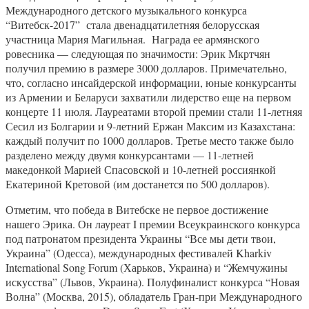
Международного детского музыкального конкурса
“Витебск-2017” стала двенадцатилетняя белорусская
участница Мария Магильная. Награда ее армянского
ровесника — следующая по значимости: Эрик Мкртчян
получил премию в размере 3000 долларов. Примечательно,
что, согласно инсайдерской информации, юные конкурсанты
из Армении и Беларуси захватили лидерство еще на первом
концерте 11 июля. Лауреатами второй премии стали 11-летняя
Сесил из Болгарии и 9-летний Ержан Максим из Казахстана:
каждый получит по 1000 долларов. Третье место также было
разделено между двумя конкурсантами — 11-летней
македонкой Марией Спасовской и 10-летней россиянкой
Екатериной Кретовой (им достанется по 500 долларов).
Отметим, что победа в Витебске не первое достижение
нашего Эрика. Он лауреат I премии Всеукраинского конкурса
под патронатом президента Украины “Все мы дети твои,
Украина” (Одесса), международных фестивалей Kharkiv
International Song Forum (Харьков, Украина) и “Жемчужины
искусства” (Львов, Украина). Полуфиналист конкурса “Новая
Волна” (Москва, 2015), обладатель Гран-при Международного