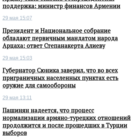
поддержка: министр финансов Армении
29 мая 15:07
Президент и Национальное собрание
обладают первичным мандатом народа
Арцаха: ответ Степанакерта Алиеву
29 мая 15:03
Губернатор Сюника заверил, что во всех
приграничных населенных пунктах есть
оружие для самообороны
29 мая 13:11
Пашинян надеется, что процесс
нормализации армяно-турецких отношений
продолжится и после прошедших в Турции
выборов