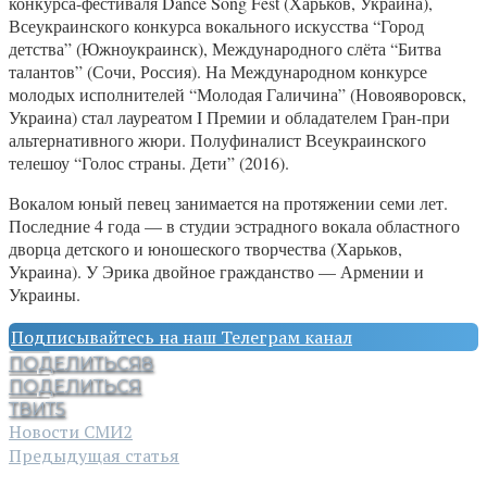
конкурса-фестиваля Dance Song Fest (Харьков, Украина),
Всеукраинского конкурса вокального искусства “Город
детства” (Южноукраинск), Международного слёта “Битва
талантов” (Сочи, Россия). На Международном конкурсе
молодых исполнителей “Молодая Галичина” (Новояворовск,
Украина) стал лауреатом I Премии и обладателем Гран-при
альтернативного жюри. Полуфиналист Всеукраинского
телешоу “Голос страны. Дети” (2016).
Вокалом юный певец занимается на протяжении семи лет.
Последние 4 года — в студии эстрадного вокала областного
дворца детского и юношеского творчества (Харьков,
Украина). У Эрика двойное гражданство — Армении и
Украины.
Подписывайтесь на наш Телеграм канал
ПОДЕЛИТЬСЯ
8
ПОДЕЛИТЬСЯ
ТВИТ
5
Новости СМИ2
Предыдущая статья