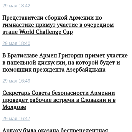
29 мая 18:42
Представители сборной Армении по
гимнастике примут участие в очередном
этапе World Challenge Cup
29 мая 18:40
В Братиславе Армен Григорян примет участие
в панельной дискуссии, на которой будет и
помощник президента Азербайджана
29 мая 16:49
Секретарь Совета безопасности Армении
проведет рабочие встречи в Словакии и в
Молдове
29 мая 16:47
Арцаху была оказана беспрецедентная