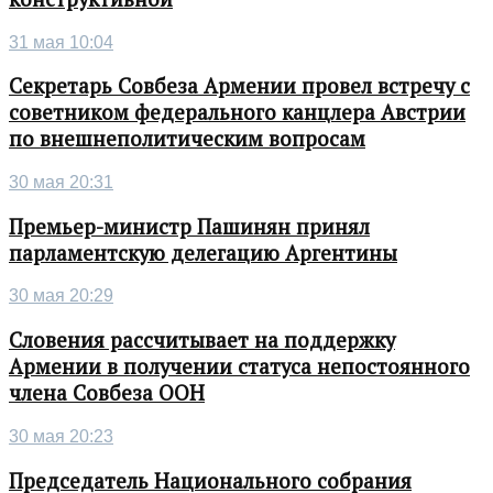
31 мая 10:04
Секретарь Совбеза Армении провел встречу с
советником федерального канцлера Австрии
по внешнеполитическим вопросам
30 мая 20:31
Премьер-министр Пашинян принял
парламентскую делегацию Аргентины
30 мая 20:29
Словения рассчитывает на поддержку
Армении в получении статуса непостоянного
члена Совбеза ООН
30 мая 20:23
Председатель Национального собрания