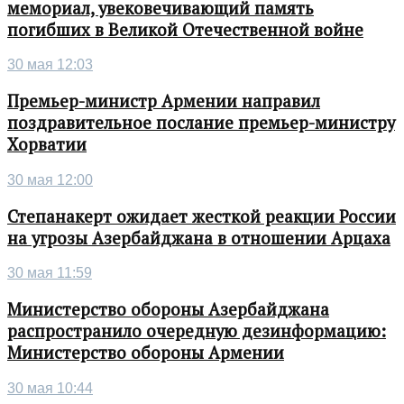
мемориал, увековечивающий память
погибших в Великой Отечественной войне
30 мая 12:03
Премьер-министр Армении направил
поздравительное послание премьер-министру
Хорватии
30 мая 12:00
Степанакерт ожидает жесткой реакции России
на угрозы Азербайджана в отношении Арцаха
30 мая 11:59
Министерство обороны Азербайджана
распространило очередную дезинформацию:
Министерство обороны Армении
30 мая 10:44