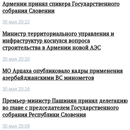
Армении принял спикера Государственного
собрания Словении
30 мая 20:22
Министр территориального управления и
инфраструктур коснулся вопроса
строительства в Армении новой АЭС
30 мая 20:20
МО Арцаха опубликовало кадры применения
азербайджанскими ВС минометов
30 мая 20:16
Премьер-министр Пашинян принял делегацию
во главе с председателем Государственного
собрания Республики Словения
30 мая 20:09