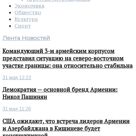
Экономика
Общество
Культура
Спорт
Лента Новостей
Командующий 3-м армейским корпусом
представил ситуацию на северо-восточном
участке границы: она относительно стабильна
31 мая 12:22
Демократия — основной бренд Армении:
Никол Пашинян
31 мая 11:26
США ожидают, что встреча лидеров Армении
и Азербайджана в Кишиневе будет
конструктивной