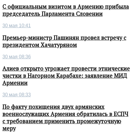
С официальным визитом в Армению прибыла
председатель Парламента Словении
30 мая 10:41
Премьер-министр Пашинян провел встречу с
президентом Хачатуряном
30 мая 08:36
Алиев открыто угрожает провести этнические
чистки в Нагорном Карабахе: заявление МИД
Армении
30 мая 08:33
По факту похищения двух армянских
военнослужащих Армения обратилась в ЕСПЧ
с требованием применить промежуточную
меру