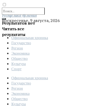
Отправить
Республика Армения
Воскресенье, 9 августа, 2026
Результатов нет
Читать все
результаты
Официальная хроника
Государство
Регион
Экономика
Общество
Культура
Спорт
Официальная хроника
Государство
Регион
Экономика
Общество
Культура