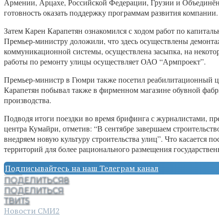
Армении, Арцахе, Российской Федерации, Грузии и Объединён
готовность оказать поддержку программам развития компании.
Затем Карен Карапетян ознакомился с ходом работ по капитал
Премьер-министру доложили, что здесь осуществлены демонт
коммуникационной системы, осуществлена засыпка, на некото
работы по ремонту улицы осуществляет ОАО “Армпроект”.
Премьер-министр в Гюмри также посетил реабилитационный ц
Карапетян побывал также в фирменном магазине обувной фабри
производства.
Подводя итоги поездки во время брифинга с журналистами, п
центра Кумайри, отметив: “В сентябре завершаем строительство
внедряем новую культуру строительства улиц”. Что касается 
территорий для более рационального размещения государствен
Подписывайтесь на наш Телеграм канал
ПОДЕЛИТЬСЯ
8
ПОДЕЛИТЬСЯ
ТВИТ
5
Новости СМИ2