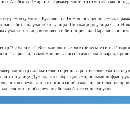
ных Арабских Эмиратах. Премьер-министр отметил важность де
ьному ремонту улицы Руставели в Гюмри, осуществляемых в рам
ажные работы на участке от улицы Ширакаци до улицы Саят-Но
рых участках улица вымощена и бетонирована. Параллельно осу
ентр “Самаритер”, Высоковольтные электрические сети, Гюмри
ки “Таврос” и, ознакомившись с ассортиментом товаров, приве
ремьер-министр положительно оценил строительные работы, осу
 на этой улице. Думаю, что с образцовыми, новыми инфраструкту
посещения вышеуказанных организаций, глава правительства про
ных ведомств и обеспечения большей доступности услуг.