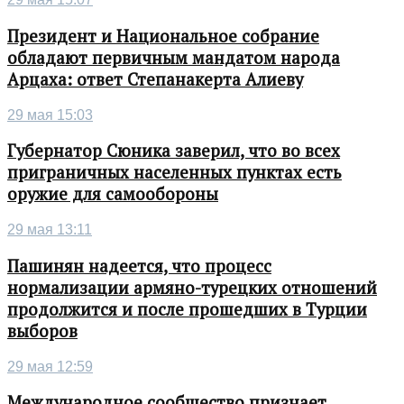
Президент и Национальное собрание
обладают первичным мандатом народа
Арцаха: ответ Степанакерта Алиеву
29 мая 15:03
Губернатор Сюника заверил, что во всех
приграничных населенных пунктах есть
оружие для самообороны
29 мая 13:11
Пашинян надеется, что процесс
нормализации армяно-турецких отношений
продолжится и после прошедших в Турции
выборов
29 мая 12:59
Международное сообщество признает