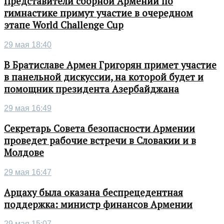
Представители сборной Армении по
гимнастике примут участие в очередном
этапе World Challenge Cup
29 мая 18:40
В Братиславе Армен Григорян примет участие
в панельной дискуссии, на которой будет и
помощник президента Азербайджана
29 мая 16:49
Секретарь Совета безопасности Армении
проведет рабочие встречи в Словакии и в
Молдове
29 мая 16:47
Арцаху была оказана беспрецедентная
поддержка: министр финансов Армении
29 мая 15:07