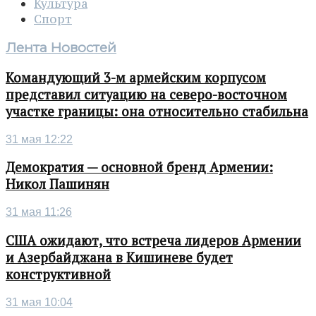
Культура
Спорт
Лента Новостей
Командующий 3-м армейским корпусом
представил ситуацию на северо-восточном
участке границы: она относительно стабильна
31 мая 12:22
Демократия — основной бренд Армении:
Никол Пашинян
31 мая 11:26
США ожидают, что встреча лидеров Армении
и Азербайджана в Кишиневе будет
конструктивной
31 мая 10:04