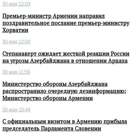
30 мая 12:03
Премьер-министр Армении направил
поздравительное послание премьер-министру
Хорватии
30 мая 12:00
Степанакерт ожидает жесткой реакции России
на угрозы Азербайджана в отношении Арцаха
30 мая 11:59
Министерство обороны Азербайджана
распространило очередную дезинформацию:
Министерство обороны Армении
30 мая 10:44
С официальным визитом в Армению прибыла
председатель Парламента Словении