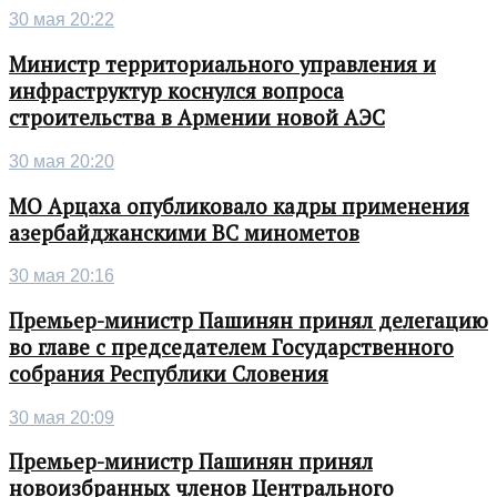
30 мая 20:22
Министр территориального управления и
инфраструктур коснулся вопроса
строительства в Армении новой АЭС
30 мая 20:20
МО Арцаха опубликовало кадры применения
азербайджанскими ВС минометов
30 мая 20:16
Премьер-министр Пашинян принял делегацию
во главе с председателем Государственного
собрания Республики Словения
30 мая 20:09
Премьер-министр Пашинян принял
новоизбранных членов Центрального