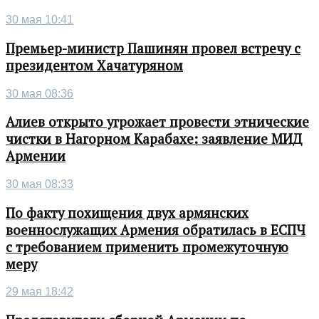
30 мая 10:41
Премьер-министр Пашинян провел встречу с
президентом Хачатуряном
30 мая 08:36
Алиев открыто угрожает провести этнические
чистки в Нагорном Карабахе: заявление МИД
Армении
30 мая 08:33
По факту похищения двух армянских
военнослужащих Армения обратилась в ЕСПЧ
с требованием применить промежуточную
меру
29 мая 18:42