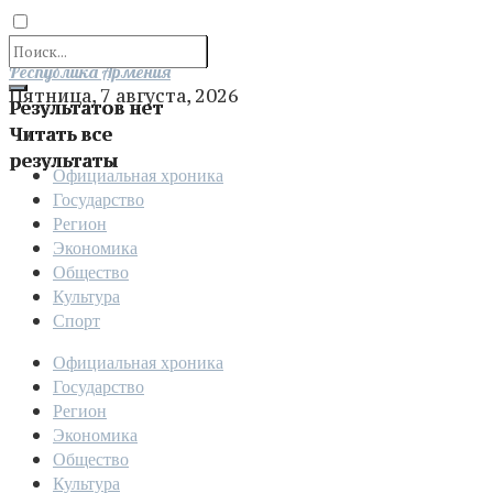
Отправить
Республика Армения
Пятница, 7 августа, 2026
Результатов нет
Читать все
результаты
Официальная хроника
Государство
Регион
Экономика
Общество
Культура
Спорт
Официальная хроника
Государство
Регион
Экономика
Общество
Культура