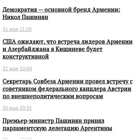
Демократия — основной бренд Армении:
Никол Пашинян
31 мая 11:26
США ожидают, что встреча лидеров Армении
и Азербайджана в Кишиневе будет
конструктивной
31 мая 10:04
Секретарь Совбеза Армении провел встречу с
советником федерального канцлера Австрии
по внешнеполитическим вопросам
30 мая 20:31
Премьер-министр Пашинян принял
парламентскую делегацию Аргентины