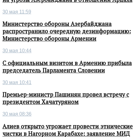
30 мая 11:59
Министерство обороны Азербайджана
распространило очередную дезинформацию:
Министерство обороны Армении
30 мая 10:44
С официальным визитом в Армению прибыла
председатель Парламента Словении
30 мая 10:41
Премьер-министр Пашинян провел встречу с
президентом Хачатуряном
30 мая 08:36
Алиев открыто угрожает провести этнические
чистки в Нагорном Карабахе: заявление МИД