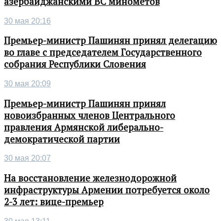
азербайджанскими ВС минометов
30 мая 20:16
Премьер-министр Пашинян принял делегацию
во главе с председателем Государственного
собрания Республики Словения
30 мая 20:09
Премьер-министр Пашинян принял
новоизбранных членов Центрального
правления Армянской либерально-
демократической партии
30 мая 20:07
На восстановление железнодорожной
инфраструктуры Армении потребуется около
2-3 лет: вице-премьер