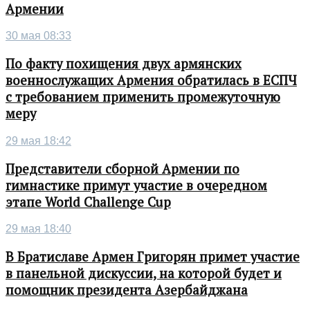
Армении
30 мая 08:33
По факту похищения двух армянских
военнослужащих Армения обратилась в ЕСПЧ
с требованием применить промежуточную
меру
29 мая 18:42
Представители сборной Армении по
гимнастике примут участие в очередном
этапе World Challenge Cup
29 мая 18:40
В Братиславе Армен Григорян примет участие
в панельной дискуссии, на которой будет и
помощник президента Азербайджана