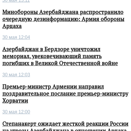
30 мая 13:11
Минобороны Азербайджана распространило
очередную дезинформацию: Армия обороны
Арцаха
30 мая 12:04
Азербайджан в Бердзоре уничтожил
мемориал, увековечивающий память
погибших в Великой Отечественной войне
30 мая 12:03
Премьер-министр Армении направил
поздравительное послание премьер-министру
Хорватии
30 мая 12:00
Степанакерт ожидает жесткой реакции России
на угрозы Азербайджана в отношении Арцаха