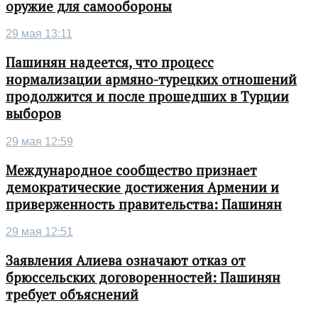
оружие для самообороны
29 мая 13:11
Пашинян надеется, что процесс
нормализации армяно-турецких отношений
продолжится и после прошедших в Турции
выборов
29 мая 12:59
Международное сообщество признает
демократические достижения Армении и
приверженность правительства: Пашинян
29 мая 12:51
Заявления Алиева означают отказ от
брюссельских договоренностей: Пашинян
требует объяснений