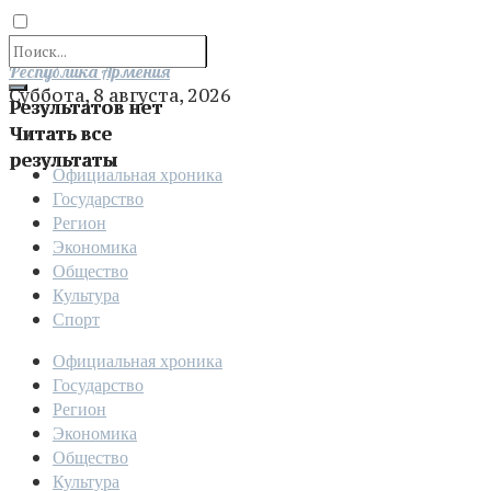
Отправить
Республика Армения
Суббота, 8 августа, 2026
Результатов нет
Читать все
результаты
Официальная хроника
Государство
Регион
Экономика
Общество
Культура
Спорт
Официальная хроника
Государство
Регион
Экономика
Общество
Культура