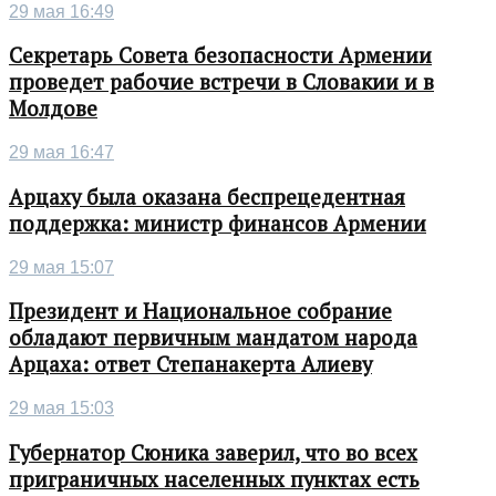
29 мая 16:49
Секретарь Совета безопасности Армении
проведет рабочие встречи в Словакии и в
Молдове
29 мая 16:47
Арцаху была оказана беспрецедентная
поддержка: министр финансов Армении
29 мая 15:07
Президент и Национальное собрание
обладают первичным мандатом народа
Арцаха: ответ Степанакерта Алиеву
29 мая 15:03
Губернатор Сюника заверил, что во всех
приграничных населенных пунктах есть