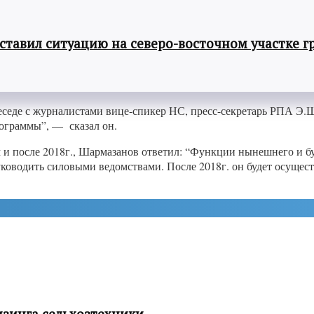
авил ситуацию на северо-восточном участке г
еседе с журналистами вице-спикер НС, пресс-секретарь РПА Э.
ограммы”, — сказал он.
ром и после 2018г., Шармазанов ответил: “Функции нынешнего и
ководить силовыми ведомствами. После 2018г. он будет осущес
изинга сельхозтехники