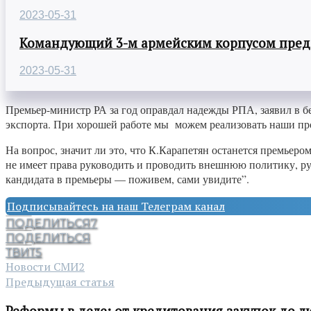
2023-05-31
Командующий 3-м армейским корпусом предст
2023-05-31
Премьер-министр РА за год оправдал надежды РПА, заявил в б
экспорта. При хорошей работе мы можем реализовать наши пр
На вопрос, значит ли это, что К.Карапетян останется премье
не имеет прaва руководить и проводить внешнюю политику, ру
кандидата в премьеры — поживем, сами увидите”.
Подписывайтесь на наш Телеграм канал
ПОДЕЛИТЬСЯ
7
ПОДЕЛИТЬСЯ
ТВИТ
5
Новости СМИ2
Предыдущая статья
Реформы в деле: от кредитования закупок до л