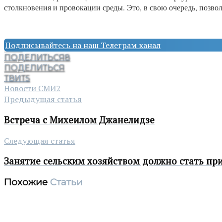
столкновения и провокации среды. Это, в свою очередь, позво
Подписывайтесь на наш Телеграм канал
ПОДЕЛИТЬСЯ
8
ПОДЕЛИТЬСЯ
ТВИТ
5
Новости СМИ2
Предыдущая статья
Встреча с Михеилом Джанелидзе
Следующая статья
Занятие сельским хозяйством должно стать пр
Похожие
Статьи