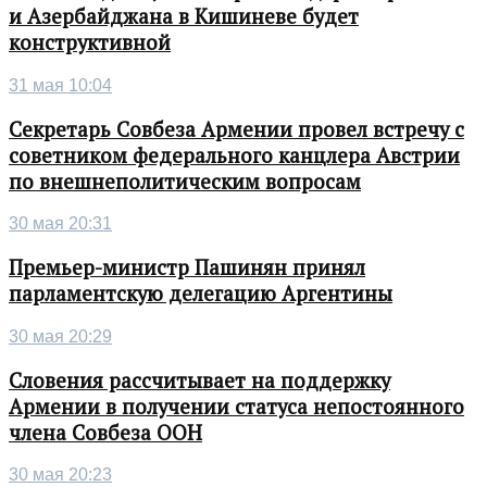
и Азербайджана в Кишиневе будет
конструктивной
31 мая 10:04
Секретарь Совбеза Армении провел встречу с
советником федерального канцлера Австрии
по внешнеполитическим вопросам
30 мая 20:31
Премьер-министр Пашинян принял
парламентскую делегацию Аргентины
30 мая 20:29
Словения рассчитывает на поддержку
Армении в получении статуса непостоянного
члена Совбеза ООН
30 мая 20:23