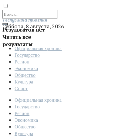
Отправить
Республика Армения
Суббота, 8 августа, 2026
Результатов нет
Читать все
результаты
Официальная хроника
Государство
Регион
Экономика
Общество
Культура
Спорт
Официальная хроника
Государство
Регион
Экономика
Общество
Культура