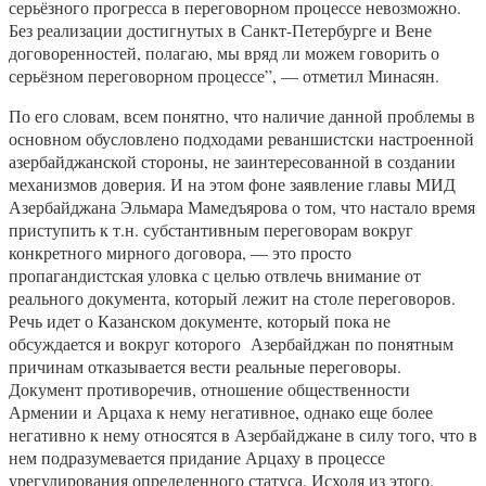
серьёзного прогресса в переговорном процессе невозможно.
Без реализации достигнутых в Санкт-Петербурге и Вене
договоренностей, полагаю, мы вряд ли можем говорить о
серьёзном переговорном процессе”, — отметил Минасян.
По его словам, всем понятно, что наличие данной проблемы в
основном обусловлено подходами реваншистски настроенной
азербайджанской стороны, не заинтересованной в создании
механизмов доверия. И на этом фоне заявление главы МИД
Азербайджана Эльмара Мамедъярова о том, что настало время
приступить к т.н. субстантивным переговорам вокруг
конкретного мирного договора, — это просто
пропагандистская уловка с целью отвлечь внимание от
реального документа, который лежит на столе переговоров.
Речь идет о Казанском документе, который пока не
обсуждается и вокруг которого Азербайджан по понятным
причинам отказывается вести реальные переговоры.
Документ противоречив, отношение общественности
Армении и Арцаха к нему негативное, однако еще более
негативно к нему относятся в Азербайджане в силу того, что в
нем подразумевается придание Арцаху в процессе
урегулирования определенного статуса. Исходя из этого,