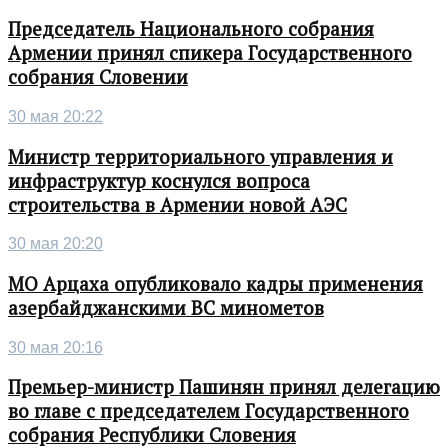
Председатель Национального собрания
Армении принял спикера Государственного
собрания Словении
30 мая 20:22
Министр территориального управления и
инфраструктур коснулся вопроса
строительства в Армении новой АЭС
30 мая 20:20
МО Арцаха опубликовало кадры применения
азербайджанскими ВС минометов
30 мая 20:16
Премьер-министр Пашинян принял делегацию
во главе с председателем Государственного
собрания Республики Словения