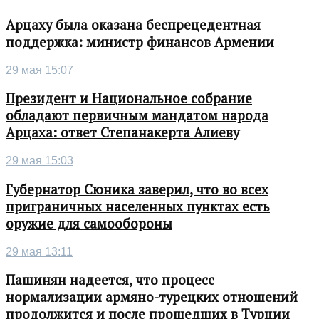
Арцаху была оказана беспрецедентная
поддержка: министр финансов Армении
29 мая 15:07
Президент и Национальное собрание
обладают первичным мандатом народа
Арцаха: ответ Степанакерта Алиеву
29 мая 15:03
Губернатор Сюника заверил, что во всех
приграничных населенных пунктах есть
оружие для самообороны
29 мая 13:11
Пашинян надеется, что процесс
нормализации армяно-турецких отношений
продолжится и после прошедших в Турции