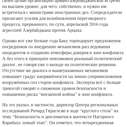
своей целью организацию армяно-азербайджанской встречи
на высшем уровне, для чего, собственно, и нужно им
встретиться с министрами иностранных дел. Сопредседатели
прилагают усилия для возобновления переговорного
процесса, прерванного, по сути, апрельской 2016 года
агрессией Азербайджана против Арцаха.
Однако вот уже больше года Баку торпедирует предложения
посредников по внедрению механизмов расследования
инцидентов и созданию атмосферы доверия в зоне конфликта.
А без этого в принципе невозможен реальный политический
диалог, не говоря уже о выходе на политические решения.
Отсутствие же диалога и вышеуказанных механизмов
повышает градус напряжённости на линии соприкосновения
вооружённых сил сторон конфликта. Эксперты всё с больше
тревогой говорят о снижении уровня безопасности и
повышении риска “внезапной войны” в зоне конфликта.
На это указал, в частности, директор Центра региональных
исследований Ричард Гирагосян в ходе “круглого стола” на
тему “Безопасность и дипломатия в контексте Нагорного
Карабаха: новый этап”. Он отметил, что четырехдневная