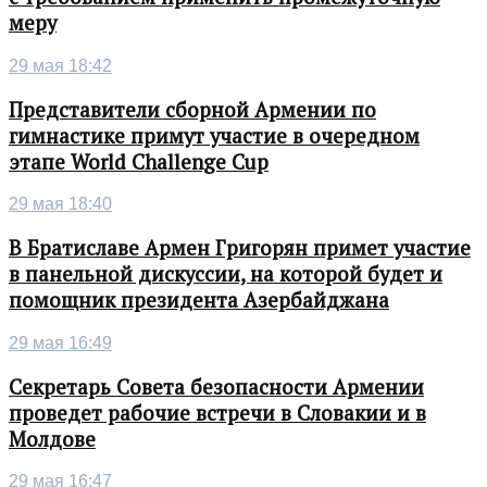
меру
29 мая 18:42
Представители сборной Армении по
гимнастике примут участие в очередном
этапе World Challenge Cup
29 мая 18:40
В Братиславе Армен Григорян примет участие
в панельной дискуссии, на которой будет и
помощник президента Азербайджана
29 мая 16:49
Секретарь Совета безопасности Армении
проведет рабочие встречи в Словакии и в
Молдове
29 мая 16:47