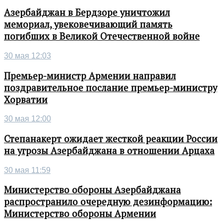
Азербайджан в Бердзоре уничтожил
мемориал, увековечивающий память
погибших в Великой Отечественной войне
30 мая 12:03
Премьер-министр Армении направил
поздравительное послание премьер-министру
Хорватии
30 мая 12:00
Степанакерт ожидает жесткой реакции России
на угрозы Азербайджана в отношении Арцаха
30 мая 11:59
Министерство обороны Азербайджана
распространило очередную дезинформацию:
Министерство обороны Армении