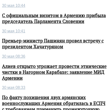
30 мая 10:44
С официальным визитом в Армению прибыла
председатель Парламента Словении
30 мая 10:41
Премьер-министр Пашинян провел встречу с
президентом Хачатуряном
30 мая 08:36
Алиев открыто угрожает провести этнические
чистки в Нагорном Карабахе: заявление МИД
Армении
30 мая 08:33
По факту похищения двух армянских
военнослужащих Армения обратилась в ЕСПЧ
с требованием применить промежуточную