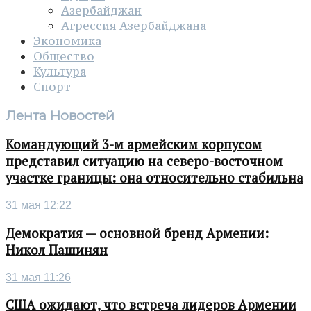
Азербайджан
Агрессия Азербайджана
Экономика
Общество
Культура
Спорт
Лента Новостей
Командующий 3-м армейским корпусом
представил ситуацию на северо-восточном
участке границы: она относительно стабильна
31 мая 12:22
Демократия — основной бренд Армении:
Никол Пашинян
31 мая 11:26
США ожидают, что встреча лидеров Армении