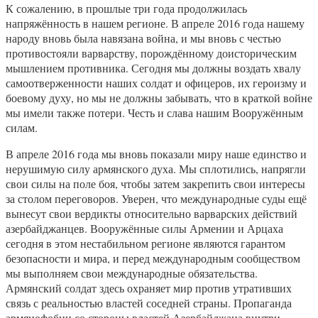
К сожалению, в прошлые три года продолжилась
напряжённость в нашем регионе. В апреле 2016 года нашему
народу вновь была навязана война, и мы вновь с честью
противостояли варварству, порождённому доисторическим
мышлением противника. Сегодня мы должны воздать хвалу
самоотверженности наших солдат и офицеров, их героизму и
боевому духу, но мы не должны забывать, что в краткой войне
мы имели также потери. Честь и слава нашим Вооружённым
силам.
В апреле 2016 года мы вновь показали миру наше единство и
нерушимую силу армянского духа. Мы сплотились, напрягли
свои силы на поле боя, чтобы затем закрепить свои интересы
за столом переговоров. Уверен, что международные суды ещё
вынесут свои вердикты относительно варварских действий
азербайджанцев. Вооружённые силы Армении и Арцаха
сегодня в этом нестабильном регионе являются гарантом
безопасности и мира, и перед международным сообществом
мы выполняем свои международные обязательства.
Армянский солдат здесь охраняет мир против утративших
связь с реальностью властей соседней страны. Пропаганда
армянофобии со стороны властей Азербайджана внутри