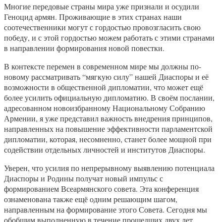
Многие передовые страны мира уже признали и осудили
Геноцид армян. Проживающие в этих странах наши
соотечественники могут с гордостью провозгласить свою
победу, и с этой гордостью можем работать с этими странами
в направлении формирования новой повестки.
В контексте перемен в современном мире мы должны по-
новому рассматривать “мягкую силу” нашей Диаспоры и её
возможности в общественной дипломатии, что может ещё
более усилить официальную дипломатию. В своём послании,
адресованном новоизбранному Национальному Собранию
Армении, я уже представил важность внедрения принципов,
направленных на повышение эффективности парламентской
дипломатии, которая, несомненно, станет более мощной при
содействии отдельных личностей и институтов Диаспоры.
Уверен, что усилия по непрерывному выявлению потенциала
Диаспоры и Родины получат новый импульс с
формированием Всеармянского совета. Эта конференция
ознаменована также ещё одним решающим шагом,
направленным на формирование этого Совета. Сегодня мы
обобщим выполненную в течение прошедших двух лет