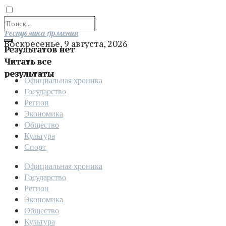
Отправить
Республика Армения
Воскресенье, 9 августа, 2026
Результатов нет
Читать все
результаты
Официальная хроника
Государство
Регион
Экономика
Общество
Культура
Спорт
Официальная хроника
Государство
Регион
Экономика
Общество
Культура