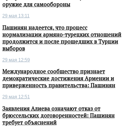
оружие для самообороны
29 мая 13:11
Пашинян надеется, что процесс
нормализации армяно-турецких отношений
продолжится и после прошедших в Турции
выборов
29 мая 12:59
Международное сообщество признает
демократические достижения Армении и
приверженность правительства: Пашинян
29 мая 12:51
Заявления Алиева означают отказ от
брюссельских договоренностей: Пашинян
требует объяснений