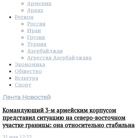
Армения
Арцах
Регион
Россия
Иран
Грузия
Турция
Азербайджан
Агрессия Азербайджана
Экономика
Общество
Культура
Спорт
Лента Новостей
Командующий 3-м армейским корпусом
представил ситуацию на северо-восточном
участке границы: она относительно стабильна
31 мая 12:22