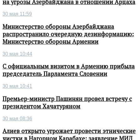
на угрозы Азербайджана в отношении Арцаха
30 мая 11:59
Министерство обороны Азербайджана
распространило очередную дезинформацию:
Министерство обороны Армении
30 мая 10:44
С официальным визитом в Армению прибыла
председатель Парламента Словении
30 мая 10:41
Премьер-министр Пашинян провел встречу с
президентом Хачатуряном
30 мая 08:36
Алиев открыто угрожает провести этнические
чистки в Нагорном Карабахе: заявление МИД