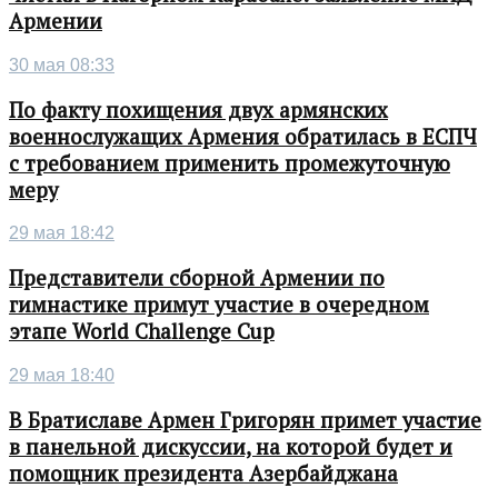
Армении
30 мая 08:33
По факту похищения двух армянских
военнослужащих Армения обратилась в ЕСПЧ
с требованием применить промежуточную
меру
29 мая 18:42
Представители сборной Армении по
гимнастике примут участие в очередном
этапе World Challenge Cup
29 мая 18:40
В Братиславе Армен Григорян примет участие
в панельной дискуссии, на которой будет и
помощник президента Азербайджана