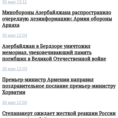
30 мая 13:11
Минобороны Азербайджана распространило
очередную дезинформацию: Армия обороны
Арцаха
30 мая 12:04
Азербайджан в Бердзоре уничтожил
мемориал, увековечивающий память
погибших в Великой Отечественной войне
30 мая 12:03
Премьер-министр Армении направил
поздравительное послание премьер-министру
Хорватии
30 мая 12:00
Степанакерт ожидает жесткой реакции России