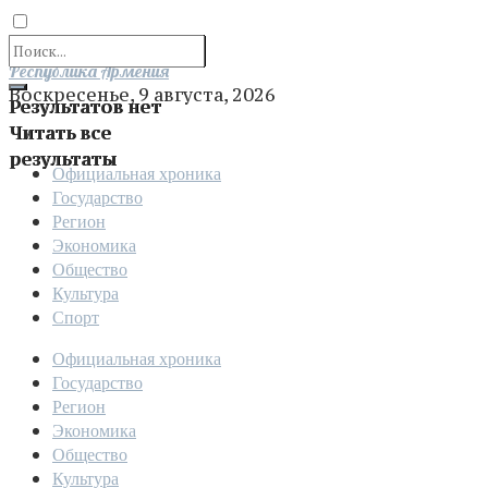
Отправить
Республика Армения
Воскресенье, 9 августа, 2026
Результатов нет
Читать все
результаты
Официальная хроника
Государство
Регион
Экономика
Общество
Культура
Спорт
Официальная хроника
Государство
Регион
Экономика
Общество
Культура