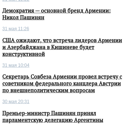
Демократия — основной бренд Армении:
Никол Пашинян
31 мая 11:26
США ожидают, что встреча лидеров Армении
и Азербайджана в Кишиневе будет
конструктивной
31 мая 10:04
Секретарь Совбеза Армении провел встречу с
советником федерального канцлера Австрии
по внешнеполитическим вопросам
30 мая 20:31
Премьер-министр Пашинян принял
парламентскую делегацию Аргентины