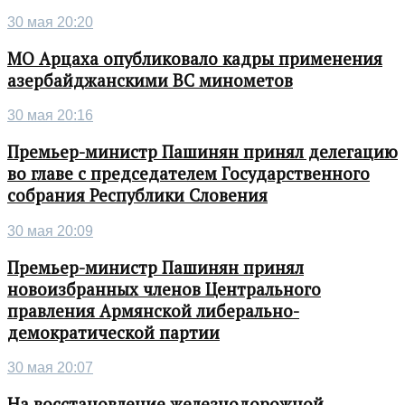
30 мая 20:20
МО Арцаха опубликовало кадры применения
азербайджанскими ВС минометов
30 мая 20:16
Премьер-министр Пашинян принял делегацию
во главе с председателем Государственного
собрания Республики Словения
30 мая 20:09
Премьер-министр Пашинян принял
новоизбранных членов Центрального
правления Армянской либерально-
демократической партии
30 мая 20:07
На восстановление железнодорожной