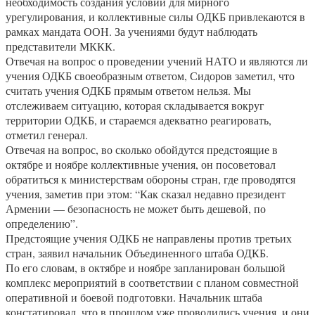
необходимость создания условий для мирного
урегулирования, и коллективные силы ОДКБ привлекаются в
рамках мандата ООН. За учениями будут наблюдать
представители МККК.
Отвечая на вопрос о проведении учений НАТО и являются ли
учения ОДКБ своеобразным ответом, Сидоров заметил, что
считать учения ОДКБ прямым ответом нельзя. Мы
отслеживаем ситуацию, которая складывается вокруг
территории ОДКБ, и стараемся адекватно реагировать,
отметил генерал.
Отвечая на вопрос, во сколько обойдутся предстоящие в
октябре и ноябре коллективные учения, он посоветовал
обратиться к министерствам обороны стран, где проводятся
учения, заметив при этом: “Как сказал недавно президент
Армении — безопасность не может быть дешевой, по
определению”.
Предстоящие учения ОДКБ не направлены против третьих
стран, заявил начальник Объединенного штаба ОДКБ.
По его словам, в октябре и ноябре запланирован большой
комплекс мероприятий в соответствии с планом совместной
оперативной и боевой подготовки. Начальник штаба
констатировал, что в прошлом уже проводились учения, и они