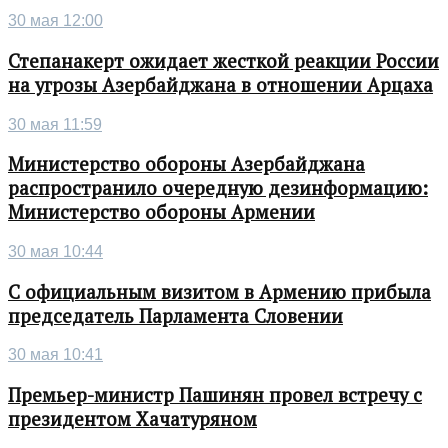
30 мая 12:00
Степанакерт ожидает жесткой реакции России
на угрозы Азербайджана в отношении Арцаха
30 мая 11:59
Министерство обороны Азербайджана
распространило очередную дезинформацию:
Министерство обороны Армении
30 мая 10:44
С официальным визитом в Армению прибыла
председатель Парламента Словении
30 мая 10:41
Премьер-министр Пашинян провел встречу с
президентом Хачатуряном