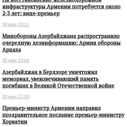
инфраструктуры Армении потребуется около
2-3 лет: вице-премьер
30 мая 13:11
Минобороны Азербайджана распространило
очередную дезинформацию: Армия обороны
Арцаха
30 мая 12:04
Азербайджан в Бердзоре уничтожил
мемориал, увековечивающий память
погибших в Великой Отечественной войне
30 мая 12:03
Премьер-министр Армении направил
поздравительное послание премьер-министру
Хорватии