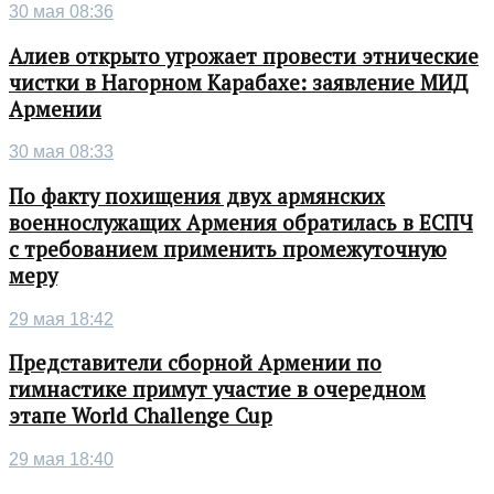
30 мая 08:36
Алиев открыто угрожает провести этнические
чистки в Нагорном Карабахе: заявление МИД
Армении
30 мая 08:33
По факту похищения двух армянских
военнослужащих Армения обратилась в ЕСПЧ
с требованием применить промежуточную
меру
29 мая 18:42
Представители сборной Армении по
гимнастике примут участие в очередном
этапе World Challenge Cup
29 мая 18:40