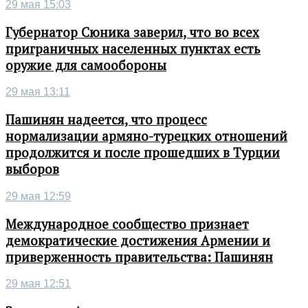
29 мая 15:03
Губернатор Сюника заверил, что во всех
приграничных населенных пунктах есть
оружие для самообороны
29 мая 13:11
Пашинян надеется, что процесс
нормализации армяно-турецких отношений
продолжится и после прошедших в Турции
выборов
29 мая 12:59
Международное сообщество признает
демократические достижения Армении и
приверженность правительства: Пашинян
29 мая 12:51