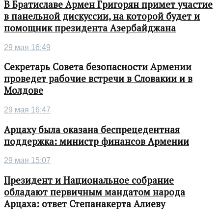
В Братиславе Армен Григорян примет участие
в панельной дискуссии, на которой будет и
помощник президента Азербайджана
29 мая 16:49
Секретарь Совета безопасности Армении
проведет рабочие встречи в Словакии и в
Молдове
29 мая 16:47
Арцаху была оказана беспрецедентная
поддержка: министр финансов Армении
29 мая 15:07
Президент и Национальное собрание
обладают первичным мандатом народа
Арцаха: ответ Степанакерта Алиеву