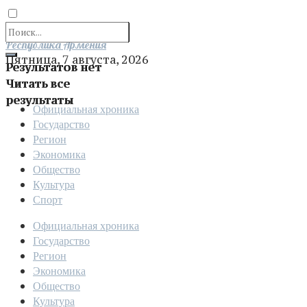
Отправить
Республика Армения
Пятница, 7 августа, 2026
Результатов нет
Читать все
результаты
Официальная хроника
Государство
Регион
Экономика
Общество
Культура
Спорт
Официальная хроника
Государство
Регион
Экономика
Общество
Культура