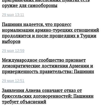
оружие для самообороны
29 мая 13:11
Пашинян надеется, что процесс
нормализации армяно-турецких отношений
продолжится и после прошедших в Турции
выборов
29 мая 12:59
Международное сообщество признает
демократические достижения Армении и
приверженность правительства: Пашинян
29 мая 12:51
Заявления Алиева означают отказ от
брюссельских договоренностей: Пашинян
требует объяснений