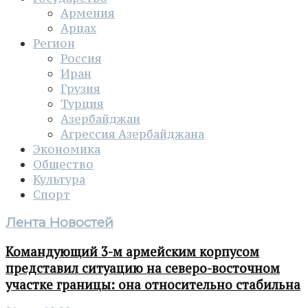
Армения
Арцах
Регион
Россия
Иран
Грузия
Турция
Азербайджан
Агрессия Азербайджана
Экономика
Общество
Культура
Спорт
Лента Новостей
Командующий 3-м армейским корпусом
представил ситуацию на северо-восточном
участке границы: она относительно стабильна