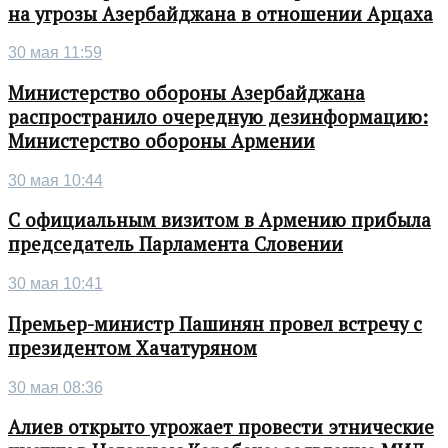
на угрозы Азербайджана в отношении Арцаха
30 мая 11:59
Министерство обороны Азербайджана
распространило очередную дезинформацию:
Министерство обороны Армении
30 мая 10:44
С официальным визитом в Армению прибыла
председатель Парламента Словении
30 мая 10:41
Премьер-министр Пашинян провел встречу с
президентом Хачатуряном
30 мая 08:36
Алиев открыто угрожает провести этнические