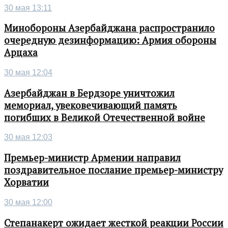
30 мая 13:11
Минобороны Азербайджана распространило
очередную дезинформацию: Армия обороны
Арцаха
30 мая 12:04
Азербайджан в Бердзоре уничтожил
мемориал, увековечивающий память
погибших в Великой Отечественной войне
30 мая 12:03
Премьер-министр Армении направил
поздравительное послание премьер-министру
Хорватии
30 мая 12:00
Степанакерт ожидает жесткой реакции России