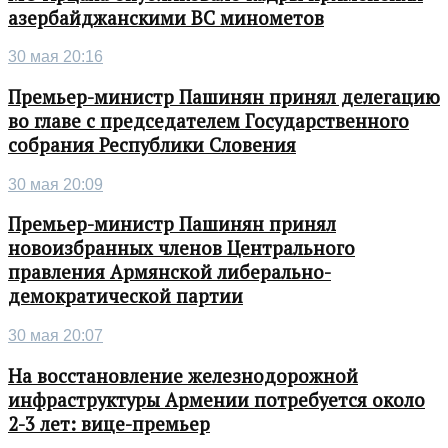
азербайджанскими ВС минометов
30 мая 20:16
Премьер-министр Пашинян принял делегацию
во главе с председателем Государственного
собрания Республики Словения
30 мая 20:09
Премьер-министр Пашинян принял
новоизбранных членов Центрального
правления Армянской либерально-
демократической партии
30 мая 20:07
На восстановление железнодорожной
инфраструктуры Армении потребуется около
2-3 лет: вице-премьер