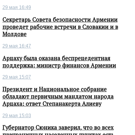
29 мая 16:49
Секретарь Совета безопасности Армении
проведет рабочие встречи в Словакии и в
Молдове
29 мая 16:47
Арцаху была оказана беспрецедентная
поддержка: министр финансов Армении
29 мая 15:07
Президент и Национальное собрание
обладают первичным мандатом народа
Арцаха: ответ Степанакерта Алиеву
29 мая 15:03
Губернатор Сюника заверил, что во всех
приграничных населенных пунктах есть