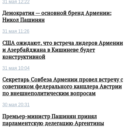
31 мая 12:22
Демократия — основной бренд Армении:
Никол Пашинян
31 мая 11:26
США ожидают, что встреча лидеров Армении
и Азербайджана в Кишиневе будет
конструктивной
31 мая 10:04
Секретарь Совбеза Армении провел встречу с
советником федерального канцлера Австрии
по внешнеполитическим вопросам
30 мая 20:31
Премьер-министр Пашинян принял
парламентскую делегацию Аргентины