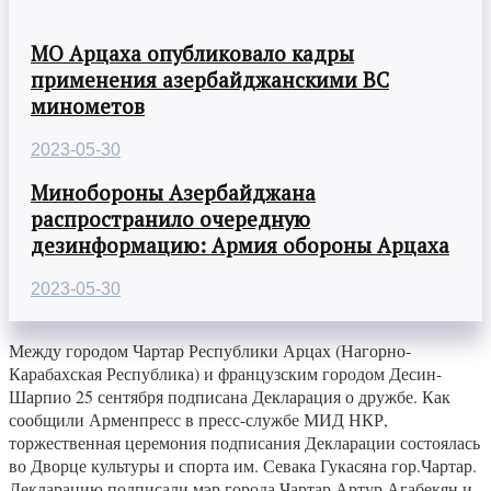
МО Арцаха опубликовало кадры
применения азербайджанскими ВС
минометов
2023-05-30
Минобороны Азербайджана
распространило очередную
дезинформацию: Армия обороны Арцаха
2023-05-30
Между городом Чартар Республики Арцах (Нагорно-
Карабахская Республика) и французским городом Десин-
Шарпио 25 сентября подписана Декларация о дружбе. Как
сообщили Арменпресс в пресс-службе МИД НКР,
торжественная церемония подписания Декларации состоялась
во Дворце культуры и спорта им. Севака Гукасяна гор.Чартар.
Декларацию подписали мэр города Чартар Артур Агабекян и