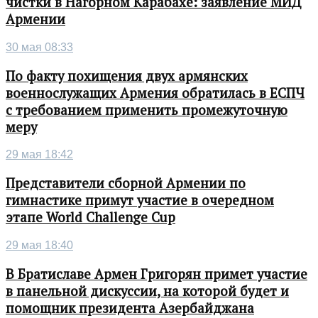
чистки в Нагорном Карабахе: заявление МИД
Армении
30 мая 08:33
По факту похищения двух армянских
военнослужащих Армения обратилась в ЕСПЧ
с требованием применить промежуточную
меру
29 мая 18:42
Представители сборной Армении по
гимнастике примут участие в очередном
этапе World Challenge Cup
29 мая 18:40
В Братиславе Армен Григорян примет участие
в панельной дискуссии, на которой будет и
помощник президента Азербайджана