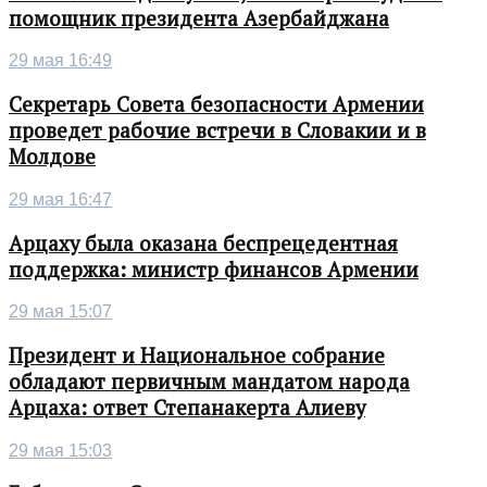
помощник президента Азербайджана
29 мая 16:49
Секретарь Совета безопасности Армении
проведет рабочие встречи в Словакии и в
Молдове
29 мая 16:47
Арцаху была оказана беспрецедентная
поддержка: министр финансов Армении
29 мая 15:07
Президент и Национальное собрание
обладают первичным мандатом народа
Арцаха: ответ Степанакерта Алиеву
29 мая 15:03