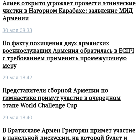
Алиев открыто угрожает провести этнические
чистки в Нагорном Карабахе: заявление МИД
Армении
30 мая 08:33
По факту похищения двух армянских
военнослужащих Армения обратилась в ЕСПЧ
с требованием применить промежуточную
меру
29 мая 18:42
Представители сборной Армении по
гимнастике примут участие в очередном
этапе World Challenge Cup
29 мая 18:40
В Братиславе Армен Григорян примет участие
в панельной дискуссии, на которой будет и