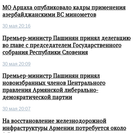
МО Арцаха опубликовало кадры применения
азербайджанскими ВС минометов
30 мая 20:16
Премьер-министр Пашинян принял делегацию
во главе с председателем Государственного
собрания Республики Словения
30 мая 20:09
Премьер-министр Пашинян принял
новоизбранных членов Центрального
правления Армянской либерально-
демократической партии
30 мая 20:07
На восстановление железнодорожной
инфраструктуры Армении потребуется около