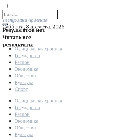
Отправить
Республика Армения
Суббота, 8 августа, 2026
Результатов нет
Читать все
результаты
Официальная хроника
Государство
Регион
Экономика
Общество
Культура
Спорт
Официальная хроника
Государство
Регион
Экономика
Общество
Культура