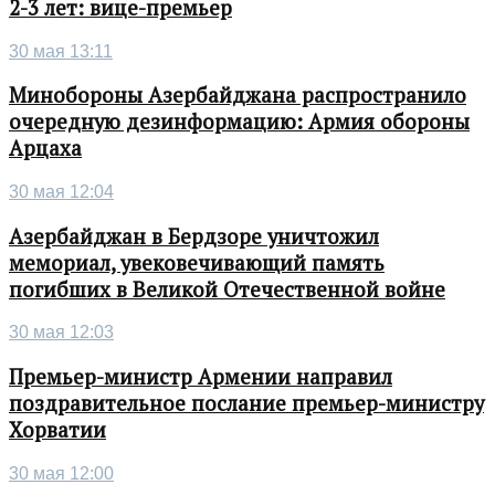
2-3 лет: вице-премьер
30 мая 13:11
Минобороны Азербайджана распространило
очередную дезинформацию: Армия обороны
Арцаха
30 мая 12:04
Азербайджан в Бердзоре уничтожил
мемориал, увековечивающий память
погибших в Великой Отечественной войне
30 мая 12:03
Премьер-министр Армении направил
поздравительное послание премьер-министру
Хорватии
30 мая 12:00