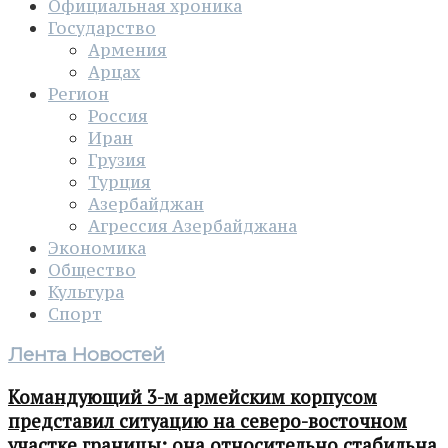
Официальная хроника
Государство
Армения
Арцах
Регион
Россия
Иран
Грузия
Турция
Азербайджан
Агрессия Азербайджана
Экономика
Общество
Культура
Спорт
Лента Новостей
Командующий 3-м армейским корпусом
представил ситуацию на северо-восточном
участке границы: она относительно стабильна