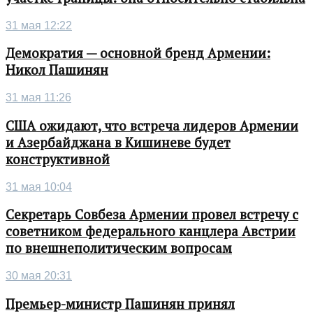
31 мая 12:22
Демократия — основной бренд Армении:
Никол Пашинян
31 мая 11:26
США ожидают, что встреча лидеров Армении
и Азербайджана в Кишиневе будет
конструктивной
31 мая 10:04
Секретарь Совбеза Армении провел встречу с
советником федерального канцлера Австрии
по внешнеполитическим вопросам
30 мая 20:31
Премьер-министр Пашинян принял