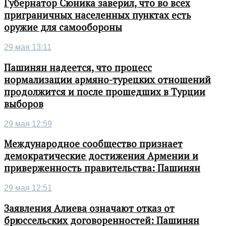
Губернатор Сюника заверил, что во всех
приграничных населенных пунктах есть
оружие для самообороны
29 мая 13:11
Пашинян надеется, что процесс
нормализации армяно-турецких отношений
продолжится и после прошедших в Турции
выборов
29 мая 12:59
Международное сообщество признает
демократические достижения Армении и
приверженность правительства: Пашинян
29 мая 12:51
Заявления Алиева означают отказ от
брюссельских договоренностей: Пашинян