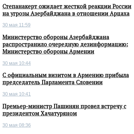
Степанакерт ожидает жесткой реакции России
на угрозы Азербайджана в отношении Арцаха
30 мая 11:59
Министерство обороны Азербайджана
распространило очередную дезинформацию:
Министерство обороны Армении
30 мая 10:44
С официальным визитом в Армению прибыла
председатель Парламента Словении
30 мая 10:41
Премьер-министр Пашинян провел встречу с
президентом Хачатуряном
30 мая 08:36